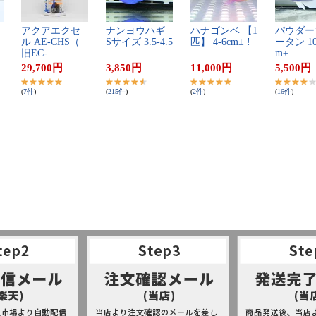
ア​ク​ア​エ​ク​セ​
ナ​ン​ヨ​ウ​ハ​ギ​ ​
ハ​ナ​ゴ​ン​ベ​ ​【​1​
パ​ウ​ダ​ー​
ル​ ​A​E​-​C​H​S​（​
S​サ​イ​ズ​ ​3​.​5​-​4​.​5​
匹​】​ ​4​-​6​c​m​±​ ​!​
ー​タ​ン​ ​1​0​-
旧​E​C​-​…
…
…
m​±​…
29,700
円
3,850
円
11,000
円
5,500
円
(
7
件
)
(
215
件
)
(
2
件
)
(
16
件
)