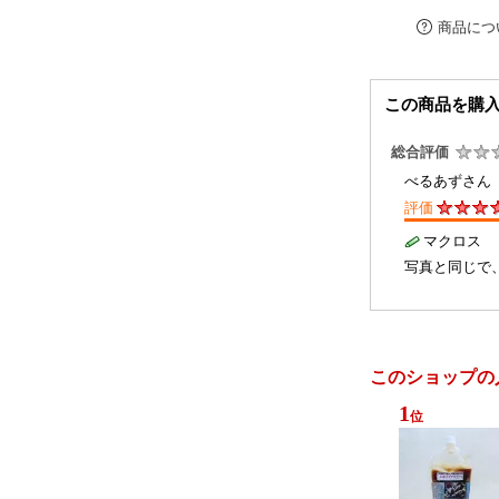
商品につ
この商品を購
総合評価
べるあずさん 
評価
マクロス
写真と同じで
このショップの
1
位