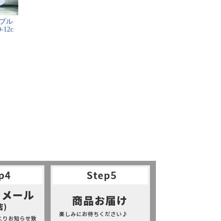
ブ​ル​
​1​2​c​