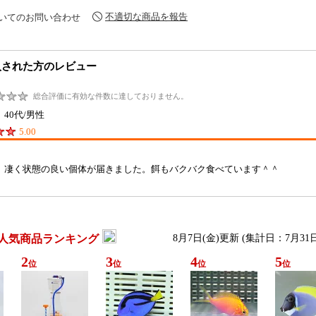
不適切な商品を報告
いてのお問い合わせ
入された方のレビュー
総合評価に有効な件数に達しておりません。
40代/男性
5.00
、凄く状態の良い個体が届きました。餌もバクバク食べています＾＾
人気商品ランキング
8月7日(金)更新 (集計日：7月31
2
3
4
5
位
位
位
位