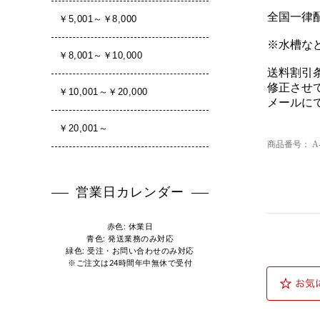
全国一律配
※水槽な
送料割引
修正させ
メールに
商品番号：
A