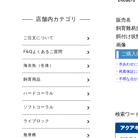
販売名
飼育難易
餌付け状
画像
検索ワー