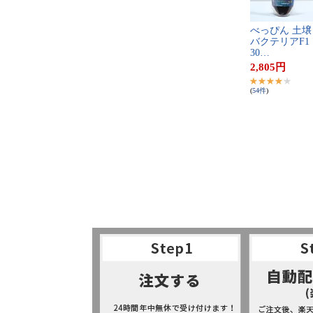
べ​っ​ぴ​ん​ ​土​壌​
バ​ク​テ​リ​ア​F​1​ ​
3​0​…
2,805
円
(
54
件
)