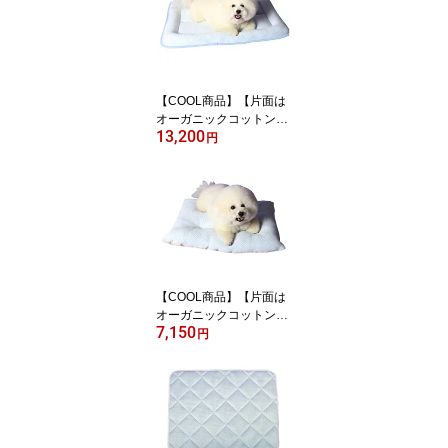
は、ありません】
【COOL商品】【片面は
オーガニックコットン生
13,200
地】 超クール・Wラッセ
円
ルプレミアム・2層式ウ
ォッシャブルマットMO-
S犬猫ベッドのappy dog
接触冷感 冷たいベッ
ド 暑さ対策 冷えマッ
ト 暑さ対策 ペットベ
ッド 冷感 冷感 犬用 猫
用
【COOL商品】【片面は
オーガニックコットン生
7,150
地】 超クール・Wラッセ
円
ルふわふわクッション
TE-S犬猫ベッドのappy d
og 接触冷感 冷たいベ
ッド 暑さ対策 冷えマ
ット 暑さ対策 ペット
ベッド 冷感 冷感 犬用