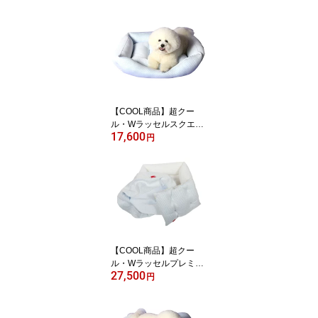
【COOL商品】超クー
ル・Wラッセルスクエア
17,600
型（一体型） S犬猫ベッ
円
ドのappy dog 【オーガ
ニックコットン商品で
は、ありません】接触冷
感 冷たいベッド 暑さ
対策 冷えマット 暑さ
対策 ペットベッド 冷
感 冷感 犬用 猫用
【COOL商品】超クー
ル・Wラッセルプレミア
27,500
ム・スクエア型 Mカバー
円
が外せるタイプ犬猫ベッ
ドのappy dog 【オーガ
ニックコットン商品で