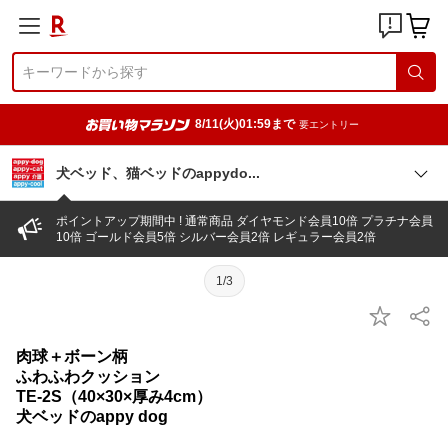
8/11(火)01:59まで
要エントリー
犬ベッド、猫ベッドのappyd
o
ポイントアップ期間中 ! 通常商品 ダイヤモンド会員10倍 プラチナ会員
10倍 ゴールド会員5倍 シルバー会員2倍 レギュラー会員2倍
1/3
肉球＋ボーン柄
ふわふわクッション
TE-2S（40×30×厚み4cm）
犬ベッドのappy dog