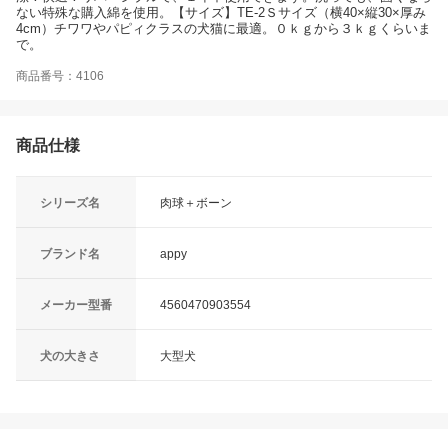
ない特殊な購入綿を使用。【サイズ】TE-2Ｓサイズ（横40×縦30×厚み
4cm）チワワやパピィクラスの犬猫に最適。０ｋｇから３ｋｇくらいま
で。
商品番号：4106
商品仕様
シリーズ名
肉球＋ボーン
ブランド名
appy
メーカー型番
4560470903554
犬の大きさ
大型犬