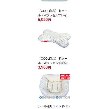
猫用
【COOL商品】 超クー
ル・Wラッセルプレイマ
6,050
ット S犬猫共通商品 接
円
触冷感 冷たいベッド
暑さ対策 冷えマット
暑さ対策 ペットベッド
冷感 冷感 犬用 猫用
【COOL商品】 超クー
ル・Wラッセル低反発ウ
3,960
レタン・極楽まくら S
円
犬猫共通商品 接触冷感
冷たいベッド 暑さ対
策 冷えマット 暑さ対
策 ペットベッド 冷感
冷感 犬用 猫用
シール織りウィンドペン