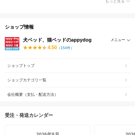
もっと見る
ショップ情報
犬ベッド、猫ベッドのappydog
メニュー
4.50
（
154
件）
ショップトップ
ショップカテゴリ一覧
会社概要（支払・配送方法）
受注・発送カレンダー
2026年8月
20