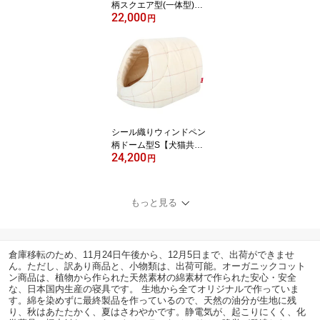
柄スクエア型(一体型)M
22,000
【犬猫共通商品】オーガ
円
ニックコットンペットベ
ッド ペット用 マット
ペットクッションマッ
ト ペット用品 犬 猫
小型犬 大型犬 マットク
ッション 犬用ベッド
猫用ベッド
シール織りウィンドペン
柄ドーム型S【犬猫共通
24,200
商品】ペットベッド ペ
円
ット用 マット ペットク
ッションマット ペット
用品 犬 猫 小型犬 大型
もっと見る
犬 マットクッション
犬用ベッド 猫用ベッド
倉庫移転のため、11月24日午後から、12月5日まで、出荷ができませ
ん。ただし、訳あり商品と、小物類は、出荷可能。オーガニックコット
ン商品は、植物から作られた天然素材の綿素材で作られた安心・安全
な、日本国内生産の寝具です。 生地から全てオリジナルで作っていま
す。綿を染めずに最終製品を作っているので、天然の油分が生地に残
り、秋はあたたかく、夏はさわやかです。静電気が、起こりにくく、化