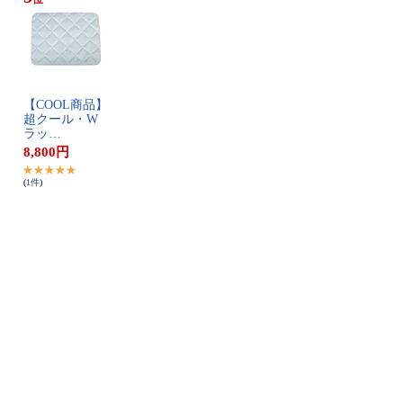
【​C​O​O​L​商​品​】​
​超​ク​ー​ル​・​W​
ラ​ッ​…
8,800
円
(
1
件
)