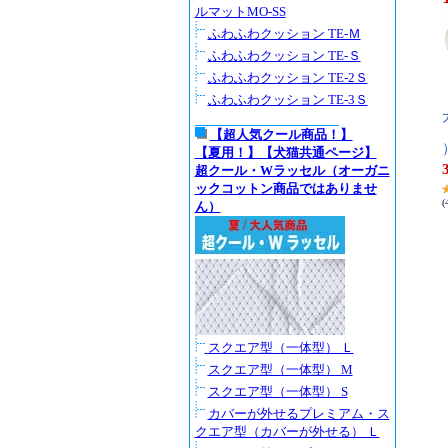
ルマットMO-SS
ふわふわクッション TE-Ｍ
ふわふわクッション TE-Ｓ
ふわふわクッション TE-2Ｓ
ふわふわクッション TE-3Ｓ
【超人気クール商品！】
【夏用！】【犬猫共通ページ】
超クール・Wラッセル（オーガニ
ックコットン商品ではありませ
(
ん）
スクエア型（一体型） Ｌ
スクエア型（一体型） M
スクエア型（一体型） S
カバーが外せるプレミアム・ス
クエア型（カバーが外せる） Ｌ