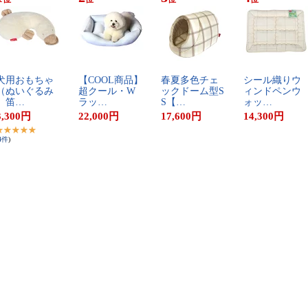
犬​用​お​も​ち​ゃ​
【​C​O​O​L​商​品​】​
春​夏​多​色​チ​ェ​
シ​ー​ル​織​り​ウ​
（​ぬ​い​ぐ​る​み​
超​ク​ー​ル​・​W​
ッ​ク​ド​ー​ム​型​S​
ィ​ン​ド​ペ​ン​ウ​
）​笛​…
ラ​ッ​…
S​【​…
ォ​ッ​…
3,300
円
22,000
円
17,600
円
14,300
円
4
件
)