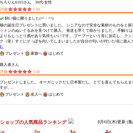
ちろりん6165さん 30代/女性
評価
5.00
飼い猫に贈りました(=^・^=)
猫の誕生日プレゼントに買いました。 シニアなので安全な素材のものをと探
ットンのぬいぐるみを見つけて購入。 発送も早くて助かりました。 手触り
よりもしっとり感があり気持ちいいです。 プープーという音に反応し、クン
ク（笑）すぐにそっぽを向いてしまいましたが自分の匂いが付いた頃に遊んで
む
プレゼント
家族へ
はじめて
購入者さん
評価
5.00
プレゼントしました。 オーガニックだし日本製だし、とても喜んでもらえま
すが。。
プレゼント
友人へ
はじめて
ショップの人気商品ランキング
8月6日(木)更新 (
1
2
3
4
位
位
位
位