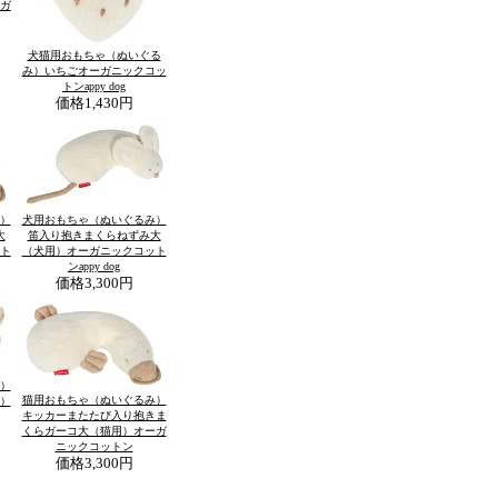
ガ
犬猫用おもちゃ（ぬいぐる
み）いちごオーガニックコッ
トンappy dog
価格
1,430円
）
犬用おもちゃ（ぬいぐるみ）
大
笛入り抱きまくらねずみ大
ト
（犬用）オーガニックコット
ンappy dog
価格
3,300円
）
猫用おもちゃ（ぬいぐるみ）
）
キッカーまたたび入り抱きま
くらガーコ大（猫用）オーガ
ニックコットン
価格
3,300円