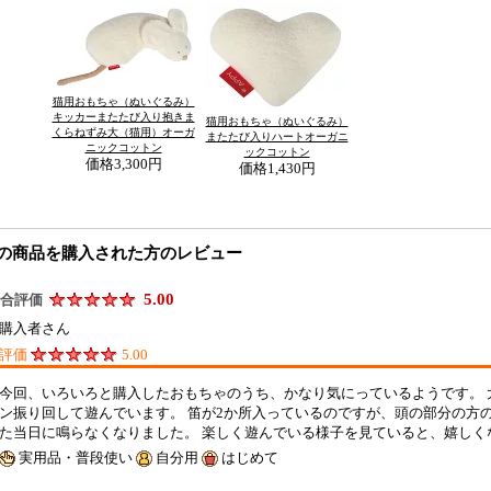
猫用おもちゃ（ぬいぐるみ）
キッカーまたたび入り抱きま
猫用おもちゃ（ぬいぐるみ）
くらねずみ大（猫用）オーガ
またたび入りハートオーガニ
ニックコットン
ックコットン
価格
3,300円
価格
1,430円
の商品を購入された方のレビュー
5.00
合評価
購入者さん
評価
5.00
今回、いろいろと購入したおもちゃのうち、かなり気にっているようです。 
ン振り回して遊んでいます。 笛が2か所入っているのですが、頭の部分の方
た当日に鳴らなくなりました。 楽しく遊んでいる様子を見ていると、嬉し
実用品・普段使い
自分用
はじめて