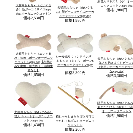
新笛入りネズミ（小）オー
犬猫用おもちゃ（ぬいぐる
ニックコットンappy dog
犬猫用おもちゃ（ぬいぐる
み）新ガーコ Lサイズappy
価格
1,980円
み）新ガーコ Sサイズオーガ
dog オーガニックコットン
ニックコットンappy dog
価格
2,530円
価格
1,980円
犬猫用おもちゃ（ぬいぐる
シール織りウィンドペン柄
み）笛無しボーンオーガニッ
犬用おもちゃ（ぬいぐるみ
おもちゃ（まくら）ボーンS
クコットンappy dog【在庫の
笛入り抱きまくらガーコ
オーガニックコットンappy
みで廃盤・販売終了・追加生
（犬用）オーガニックコッ
dog
産なし】
ンappy dog
価格
3,300円
価格
1,650円
価格
3,300円
猫用おもちゃ（ぬいぐるみ
新またたび入りネズミ（小
オーガニックコットン
犬用おもちゃ（ぬいぐるみ）
価格
1,980円
笛入りハートオーガニックコ
猫じゃらしまたたび入り猫じ
ットンappy dog
ゃらし（ねずみ）オーガニッ
価格
1,430円
クコットン
価格
2,200円