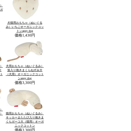
）
ガ
犬猫用おもちゃ（ぬいぐる
み）いちごオーガニックコッ
トンappy dog
価格
1,430円
）
犬用おもちゃ（ぬいぐるみ）
大
笛入り抱きまくらねずみ大
ト
（犬用）オーガニックコット
ンappy dog
価格
3,300円
）
猫用おもちゃ（ぬいぐるみ）
）
キッカーまたたび入り抱きま
くらガーコ大（猫用）オーガ
ニックコットン
価格
3,300円