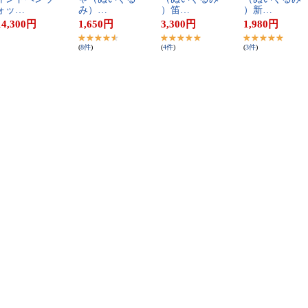
ォ​ッ​…
み​）​…
）​笛​…
）​新​…
14,300
円
1,650
円
3,300
円
1,980
円
(
8
件
)
(
4
件
)
(
3
件
)