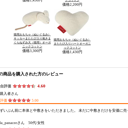
価格
1,430円
クコットン
価格
2,200円
猫用おもちゃ（ぬいぐるみ）
キッカーまたたび入り抱きま
猫用おもちゃ（ぬいぐるみ）
くらねずみ大（猫用）オーガ
またたび入りハートオーガニ
ニックコットン
ックコットン
価格
3,300円
価格
1,430円
の商品を購入された方のレビュー
4.60
合評価
購入者さん
評価
5.00
ずいぶん前に本体と中敷きをいただきました。 未だに中敷きだけを安価に
la_panaceeさん 50代/女性