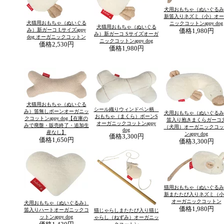
犬用おもちゃ（ぬいぐるみ
新笛入りネズミ（小）オー
犬猫用おもちゃ（ぬいぐる
ニックコットンappy dog
犬猫用おもちゃ（ぬいぐる
み）新ガーコ Lサイズappy
価格
1,980円
み）新ガーコ Sサイズオーガ
dog オーガニックコットン
ニックコットンappy dog
価格
2,530円
価格
1,980円
犬猫用おもちゃ（ぬいぐる
シール織りウィンドペン柄
み）笛無しボーンオーガニッ
犬用おもちゃ（ぬいぐるみ
おもちゃ（まくら）ボーンS
クコットンappy dog【在庫の
笛入り抱きまくらガーコ
オーガニックコットンappy
みで廃盤・販売終了・追加生
（犬用）オーガニックコッ
dog
産なし】
ンappy dog
価格
3,300円
価格
1,650円
価格
3,300円
猫用おもちゃ（ぬいぐるみ
新またたび入りネズミ（小
オーガニックコットン
犬用おもちゃ（ぬいぐるみ）
価格
1,980円
笛入りハートオーガニックコ
猫じゃらしまたたび入り猫じ
ットンappy dog
ゃらし（ねずみ）オーガニッ