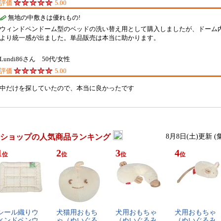
評価
5.00
無地の中敷きは優れもの!
ウィンドペンドーム型のベッドの洗い替え用として購入しましたが、ドーム
より統一感が出ました。単品販売は本当に助かります。
Lundi86さん 50代/女性
評価
5.00
中だけを探していたので、本当に良かったです
ショップの人気商品ランキング
8月8日(土)更新 
1
2
3
4
位
位
位
位
シ​ー​ル​織​り​ウ​
犬​猫​用​お​も​ち​
犬​用​お​も​ち​ゃ​
犬​用​お​も​ち​ゃ​
ィ​ン​ド​ペ​ン​ウ​
ゃ​（​ぬ​い​ぐ​る​
（​ぬ​い​ぐ​る​み​
（​ぬ​い​ぐ​る​み​