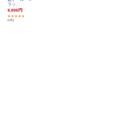
ラ​ッ​…
8,800
円
(
1
件
)