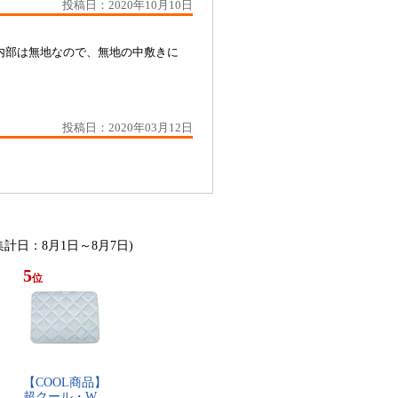
投稿日：2020年10月10日
内部は無地なので、無地の中敷きに
投稿日：2020年03月12日
(集計日：8月1日～8月7日)
5
位
【​C​O​O​L​商​品​】​
​超​ク​ー​ル​・​W​