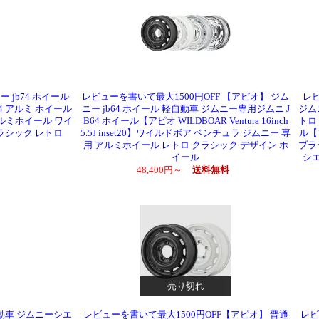
 jb74 ホイール
レビューを書いて最大1500円OFF 【アピオ】 ジム
レビ
4 アルミ ホイール
ニー jb64 ホイール 軽自動車 ジムニー専用ジムニ J
ジム
用 アルミホイール ワイ
B64 ホイール【アピオ WILDBOAR Ventura 16inch
トロ
クラシック レトロ
5.5J inset20】ワイルドボア ベンチュラ ジムニー 専
ル【ア
用 アルミホイール レトロ クラシック デザイン ホ
ブラ
イール
シエ
48,400円～
送料無料
売り切れ
動車 ジムニーシエ
レビューを書いて最大1500円OFF【アピオ】 普通
レビ