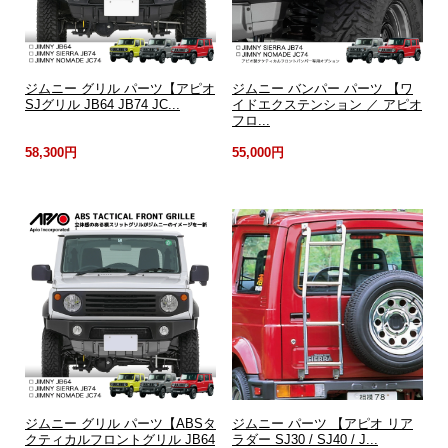
ジムニー グリル パーツ【アピオ
ジムニー バンパー パーツ 【ワ
SJグリル JB64 JB74 JC...
イドエクステンション ／ アピオ
フロ...
58,300円
55,000円
ジムニー グリル パーツ【ABSタ
ジムニー パーツ 【アピオ リア
クティカルフロントグリル JB64
ラダー SJ30 / SJ40 / J...