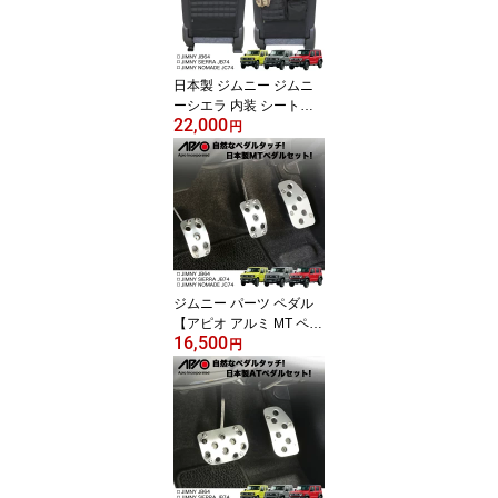
保護 マット ロゴ が 目立
たない ブラック 黒 アク
セサリー 独立 セパレー
ト 椅子 が 倒せる
日本製 ジムニー ジムニ
ーシエラ 内装 シートカ
22,000
バー カバー【アピオ タ
円
クティカルシートバック
カバー（1枚）JB64/74
純正フロントシート専用
（背面）】JB64 JB74 J
C74 専用設計 傷 汚れ 防
止 収納 積載性 向上
ジムニー パーツ ペダル
【アピオ アルミ MT ペダ
16,500
ルセット】 ジムニー JB6
円
4 ジムニーシエラ JB74
ジムニーノマド JC74 専
用 設計 安心 の 国内設計
国内製造 日本製 Made in
Japan インテリア の 質
感 操作性 向上 アルミ 金
属製 軽量