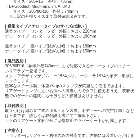
サイズ：205R16 外径：736mm
・BFGoodrich Mud-Terrain T/A KM3
サイズ：205/80R16 外径：740mm
※上記の外径サイズまで取付確認済みです。
[ 通常タイプとナロータイプのサイズの違い ]
通常タイプ センターラダー外幅：およそ220mm
ナロータイプ センターラダー外幅：およそ190mm
通常タイプ 横パイプ(踏ざん)幅 ：およそ180mm
ナロータイプ 横パイプ(踏ざん)幅 ：およそ150mm
[ 製品説明 ]
205/80R16（参考外径740mm）まで対応できるナロータイプのスチー
ルリアラダー登場です。
スクエアデザインがジムニーJB64,ジムニーシエラJB74のボディ形状に
マッチします。
堅牢なスチール製、体重75kgのスタッフが問題なく使用できます。
リアゲートヒンジに近い右側への装着なのでタフに使えるうえ、装着状
態でのゲートの開閉にも干渉などの影響はありません。
[ 取付説明 ]
取り付けは組み立て式のボルトオン装着。ボディーへの穴空け加工など
は不要です。詳しくは取付説明書にてご確認下さい。
上下のリアゲート接触部分には傷防止のラバーシートが付属します。
[ 注意点 ]
・当ラダーはリアゲート右側のみの対応です。左側には装着いただけま