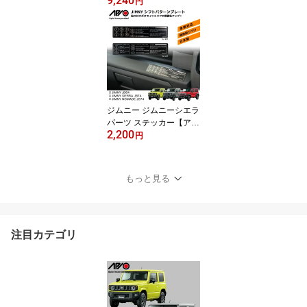
9,240
フューエルリッドカバ
円
ー】JB64 JB74 専用設計
ワンポイント アクセサリ
ー 貼り付け るだけ 装着
簡単 カイダック 安心 の
国内設計 国内製造 日本
製 Made in Japan
ジムニー ジムニーシエラ
パーツ ステッカー【アピ
2,200
オ シフトパターンプレー
円
ト（MT or AT）】JB64 J
B74 専用 社外品 シフト
ノブ へ 交換時 に おすす
もっと見る
め シフト パターン プレ
ート 重厚感 の ある 金属
製 で 車内 の 雰囲気 を
損なわない 貼り付け で
注目カテゴリ
簡単 取り付け 施工