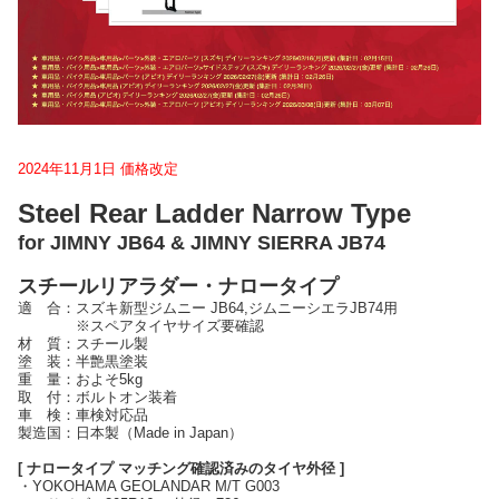
2024年11月1日 価格改定
Steel Rear Ladder Narrow Type
for JIMNY JB64 & JIMNY SIERRA JB74
スチールリアラダー・ナロータイプ
適 合：スズキ新型ジムニー JB64,ジムニーシエラJB74用
※スペアタイヤサイズ要確認
材 質：スチール製
塗 装：半艶黒塗装
重 量：およそ5kg
取 付：ボルトオン装着
車 検：車検対応品
製造国：日本製（Made in Japan）
[ ナロータイプ マッチング確認済みのタイヤ外径 ]
・YOKOHAMA GEOLANDAR M/T G003