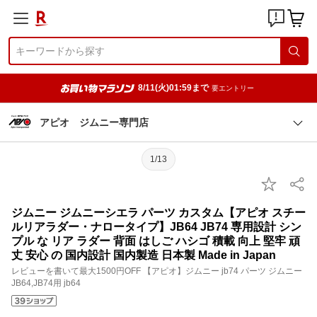
8/11(火)01:59まで
要エントリー
アピオ ジムニー専門店
1/13
ジムニー ジムニーシエラ パーツ カスタム【アピオ スチー
ルリアラダー・ナロータイプ】JB64 JB74 専用設計 シン
プル な リア ラダー 背面 はしご ハシゴ 積載 向上 堅牢 頑
丈 安心 の 国内設計 国内製造 日本製 Made in Japan
レビューを書いて最大1500円OFF 【アピオ】ジムニー jb74 パーツ ジムニー
JB64,JB74用 jb64