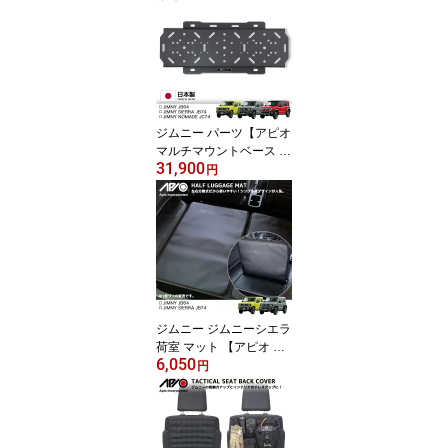
ジムニー パーツ【アピオ
マルチマウントベース ／
31,900
FA-COATボルト付き （R
円
OTOPAX , SCOTTY 対
応） 】JB64 JB74 JC74
専用設計 カスタム リア
ゲート ダイレクトタイプ
スペアタイヤレス 軽量化
金属製 安心 の 国内設計
国内製造 日本製
ジムニー ジムニーシエラ
荷室 マット 【アピオ ハ
6,050
ーフラゲッジマット JB6
円
4 (XL,XC) JB74(JL,JC)専
用 / 片側1枚づつの販売】
インテリア 室内 荷室 内
装 傷 汚れ を 防止 する