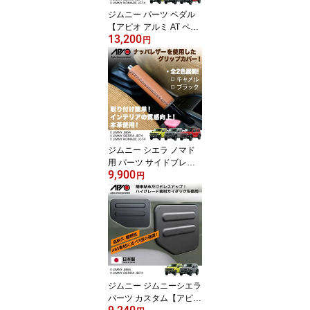
ジムニー パーツ ペダル
【アピオ アルミ AT ペダ
13,200
ルセット】 ジムニー シ
円
エラ ノマド JB64 JB74 J
C74 専用 設計 安心 の 国
内設計 国内製造 日本製
Made in Japan インテリ
ア の 質感 操作性 向上 錆
びにくい アルミ で ジャ
ストサイズ 滑り止め カ
スタム
ジムニー シエラ ノマド
用 パーツ サイドブレー
9,900
キ【アピオ ナッパレザー
円
サイドブレーキ グリップ
カバー】JB64 JB74 JC7
4 専用 設計 なので ジャ
ストフィット します。
高級感 のある 牛革 本革
の レザー グリップ カバ
ー カスタム 装着 簡単 装
着 ブラック 黒 ブラウン
ジムニー ジムニーシエラ
パーツ カスタム【アピオ