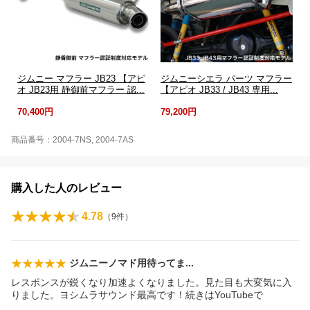
ジムニー マフラー JB23 【アピ
ジムニーシエラ パーツ マフラー
オ JB23用 静御前マフラー 認...
【アピオ JB33 / JB43 専用...
70,400円
79,200円
商品番号：2004-7NS, 2004-7AS
購入した人のレビュー
4.78
（
9
件）
ジムニーノマド用待って
ま
レスポンスが鋭くなり加速よくなりました。見た目も大変気に入
りました。ヨシムラサウンド最高です！続きはYouTubeで