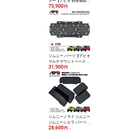
ラー【アピオ 静香御前マ
75,900
フラー】様々な型式に対
円
応 ！ JB64 JB74 JC74.1
型 パーツ 認証制度適合
モデル/新規車基準適合
車検適合 専用設計 安心
の 国内製造 日本製
ジムニー パーツ【アピオ
マルチマウントベース ／
31,900
FA-COATボルト付き （R
円
OTOPAX , SCOTTY 対
応） 】JB64 JB74 JC74
専用設計 カスタム リア
ゲート ダイレクトタイプ
スペアタイヤレス 軽量化
金属製 安心 の 国内設計
国内製造 日本製
ジムニーノマド ジムニー
ジムニーシエラ パーツ【
28,600
アピオ Laser Shades -
円
～
レーザーシェード JB64/J