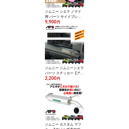
ジ 光る インテリア 同時
充電 取り付け 簡単 装着
ジムニー シエラ ノマド
磁力
用 パーツ サイドブレー
9,900
キ【アピオ ナッパレザー
円
サイドブレーキ グリップ
カバー】JB64 JB74 JC7
4 専用 設計 なので ジャ
ストフィット します。
高級感 のある 牛革 本革
の レザー グリップ カバ
ー カスタム 装着 簡単 装
着 ブラック 黒 ブラウン
ジムニー ジムニーシエラ
パーツ ステッカー【アピ
2,200
オ シフトパターンプレー
円
ト（MT or AT）】JB64 J
B74 専用 社外品 シフト
ノブ へ 交換時 に おすす
め シフト パターン プレ
ート 重厚感 の ある 金属
製 で 車内 の 雰囲気 を
損なわない 貼り付け で
簡単 取り付け 施工
ジムニー カスタム マフ