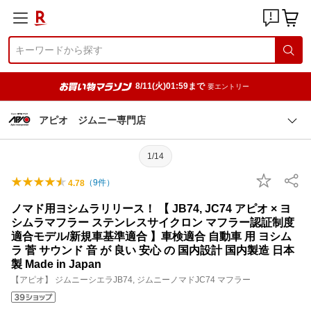
8/11(火)01:59まで
要エントリー
アピオ ジムニー専門店
1/14
（
9
件）
4.78
ノマド用ヨシムラリリース！ 【 JB74, JC74 アピオ × ヨ
シムラマフラー ステンレスサイクロン マフラー認証制度
適合モデル/新規車基準適合 】車検適合 自動車 用 ヨシム
ラ 菅 サウンド 音 が 良い 安心 の 国内設計 国内製造 日本
製 Made in Japan
【アピオ】 ジムニーシエラJB74, ジムニーノマドJC74 マフラー