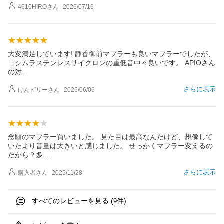
4610HIRO
さん
2026/07/16
大変満足しています! 静香御前マフラーも良いマフラーでしたが、
ヨシムラステンレスサイクロンの重低音中々良いです。 APIOさん
の
対
さらに表示
けんビリー
さん
2026/06/06
念願のマフラー買いました。 見た目は最高なんだけど、想像して
いたより音量は大きいと感じました。 せっかくマフラー変えるの
だから？
多
さらに表示
購入者
さん
2025/11/28
すべてのレビューを見る (
件)
9