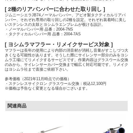
[ 2種のリアバンパーに合わせた取り回し ]
ジムニーシエラJB74ノーマルバンパー、アピオ製タクティカルリアバ
ンパー、それぞれ専用の取り回しの2種を設定。それぞれ装着時に美し
いステンレスの太鼓とヨシムラエンブレムが覗ける設計。
・ノーマルバンパー用 品番：2004-7NS
・タクティカルバンパー用 品番：2004-7AS
[ ヨシムラマフラー・リメイクサービス対象 ]
マフラーは長年の使用により内部の消音材が消耗し音量がすこしづつ大
きくなる可能性があります。そうした際にサイレンサー部分のみをヨシ
ムラ工場にてリメイクするサービスです。作業内容はグラスウール交換
のみから、サイレンサーカバー交換まで幅広く対応可能です。リメイク
はヨシムラ社まで直接ご依頼下さい。
参考価格（2021年11月時点での価格）
・ステンレスサイクロン グラスウール交換：税込12,100円
※価格は予告なく変更となる場合がございます。
関連商品