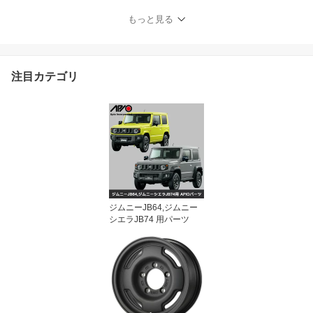
B74/JC74 用 サンシェー
ド 】専用設計 1台分 フル
もっと見る
セット 収納ケース 付き
紫外線67.1%カット
注目カテゴリ
ジムニーJB64,ジムニー
シエラJB74 用パーツ