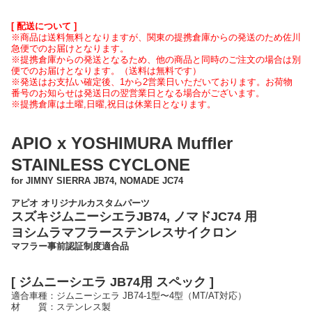
[ 配送について ]
※商品は送料無料となりますが、関東の提携倉庫からの発送のため佐川
急便でのお届けとなります。
※提携倉庫からの発送となるため、他の商品と同時のご注文の場合は別
便でのお届けとなります。（送料は無料です）
※発送はお支払い確定後、1から2営業日いただいております。お荷物
番号のお知らせは発送日の翌営業日となる場合がございます。
※提携倉庫は土曜,日曜,祝日は休業日となります。
APIO x YOSHIMURA Muffler
STAINLESS CYCLONE
for JIMNY SIERRA JB74, NOMADE JC74
アピオ オリジナルカスタムパーツ
スズキジムニーシエラJB74, ノマドJC74 用
ヨシムラマフラーステンレスサイクロン
マフラー事前認証制度適合品
[ ジムニーシエラ JB74用 スペック ]
適合車種：ジムニーシエラ JB74-1型〜4型（MT/AT対応）
材 質：ステンレス製