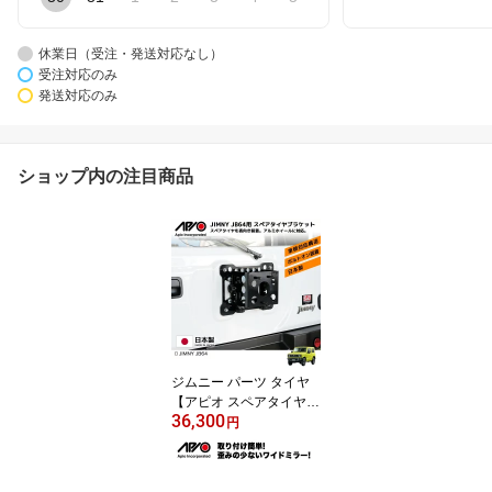
休業日（受注・発送対応なし）
受注対応のみ
発送対応のみ
ショップ内の注目商品
ジムニー パーツ タイヤ
【アピオ スペアタイヤブ
36,300
ラケット（JB64）】 JB6
円
4 専用 カスタム エクステ
リア 背面タイヤ スペア
タイヤ 表向き ブラック