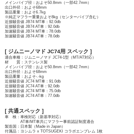
メインパイプ径：およそ50.8mm（一部42.7mm）
出口外径：およそ68mm
製品重量：およそ6.7kg
※純正マフラー重量およそ8kg（センターパイプ含む）
近接騒音値 JB74 MT車：92.0db
近接騒音値 JB74 AT車：92.0db
加速騒音値 JB74 MT車：78.0db
加速騒音値 JB74 AT車：78.0db
[ ジムニーノマド JC74用 スペック ]
適合車種：ジムニーノマド JC74-1型（MT/AT対応）
材 質：ステンレス製
メインパイプ径：およそ50.8mm（一部42.7mm）
出口外径：およそ68mm
製品重量：およそ-.-kg
近接騒音値 JC74 MT車：91.0db
近接騒音値 JC74 AT車：92.0db
加速騒音値 JC74 MT車：75.0db
加速騒音値 JC74 AT車：77.0db
[ 共通スペック ]
車 検：車検対応（新基準対応）
AT車/MT車共にマフラー事前認証制度適合
製造国：日本製（Made in Japan）
付属品：ヨシムラ x TOTSUGEKI コラボエンブレム 1枚