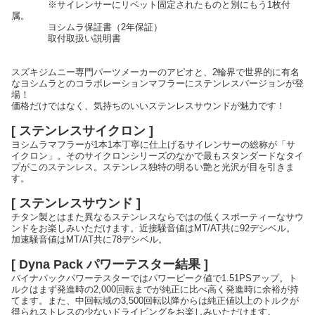
※サイレンサーにリベット固定されたものと別にもう1枚付
属。
ヨシムラ保証書（2年保証）
取付取扱い説明書
スズキジムニー専門パーツメーカーのアピオと、2輪界で世界的に有名
なヨシムラとのコラボレーションマフラーにステンレスバージョンが登
場！
価格だけではなく、気持ちのいいステンレスサウンドが魅力です！
[ ステンレスサイクロン ]
ヨシムラマフラーが1本1本丁寧に仕上げるサイレンサーの総称が「サ
イクロン」。そのサイクロンシリーズのなかで最もスタンダードなタイ
プがこのステンレス。ステンレス独特の明るい艶と光沢が目を引きま
す。
[ ステンレスサウンド ]
チタン製とはまた異なるステンレスならではの低くスポーティーなサウ
ンドをお楽しみいただけます。近接騒音値はMT/AT共に92デシベル。
加速騒音値はMT/AT共に78デシベル。
[ Dyna Pack パワーテスター結果 ]
バイナパックパワーテスターではパワーピーク値で1.51PSアップ。ト
ルクはまず発進時の2,000回転までが純正に比べ高く発進時に余裕が持
てます。また、中回転域の3,500回転以降からは純正値以上のトルクが
得られストレスの少ないドライビングをお楽しみいただけます。