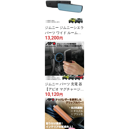
黒 金属製 取り付け 簡単
ボルトオン 装着 車検適
合 安心 の 国内設計 国内
製造 日本製 Made in Jap
an
ジムニー ジムニーシエラ
パーツ ワイド ルームミ
13,200
ラー インテリア【アピオ
円
ワイドビューブルーミラ
ー】JB64 JB74 専用 設
計 ブルー の 防眩 ワイド
ビュー ミラー 取り付け
簡単 純正ミラー へ ワン
タッチ 装着 で ベゼル が
薄く 違和感 の 少ない カ
スタム ミラー
ジムニー パーツ 充電 器
【アピオ マグチャージ
10,120
スマートフォンホルダ
円
ー】ジムニー ジムニーシ
エラ JB64 JB74 専用設
計 インテリア パネルセ
ット Magsafe iPhone か
っこいい スマホ スタン
ド ホルダー マグチャー