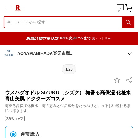
8/11(火)01:59まで
要エントリー
AOYAMABIHADA楽天市
場
1/20
ウメハダオドル SIZUKU（シズク） 梅香る高保湿 化粧水
青山美肌 ドクターズコスメ
梅香る高保湿化粧水。梅の恵みと保湿成分をたっぷりと。うるおい溢れる素
肌へ導きます。
通常購入