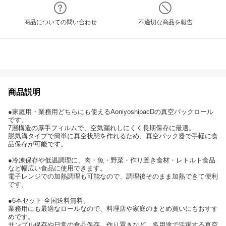
商品についての問い合わせ
不適切な商品を報告
商品説明
●家庭用・業務用どちらにも使えるAoniyoshipacDの真空パックロール
です。
7層構造の厚手フィルムで、空気漏れしにくく長期保存に最適。
脱気溝タイプで簡単に真空状態を作れるため、真空パック器で手軽に食
品保存が可能です。
●冷凍保存や低温調理に、肉・魚・野菜・作り置き食材・レトルト食品
など幅広い食品に使用できます。
電子レンジでの加熱調理も可能なので、調理後そのまま加熱できて便利
です。
●6本セット 全国送料無料。
業務用にも最適なロールなので、料理店や家庭のまとめ買いにもおすす
めです。
サンプル保存や日常の食品保存、作り置きなど、多用途で活躍する真空