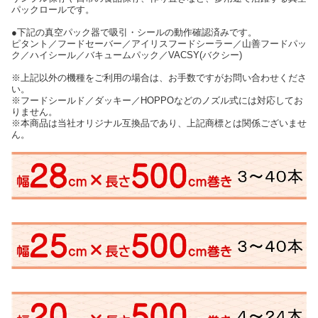
パックロールです。
●下記の真空パック器で吸引・シールの動作確認済みです。
ピタント／フードセーバー／アイリスフードシーラー／山善フードパッ
ク／ハイシール／バキュームパック／VACSY(バクシー)
※上記以外の機種をご利用の場合は、お手数ですがお問い合わせくださ
い。
※フードシールド／ダッキー／HOPPOなどのノズル式には対応してお
りません。
※本商品は当社オリジナル互換品であり、上記商標とは関係ございませ
ん。