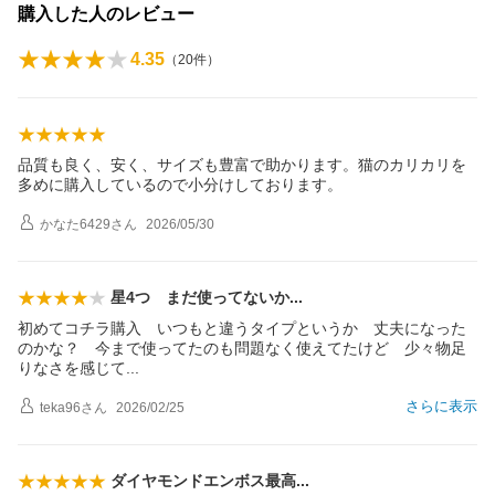
購入した人のレビュー
4.35
（
20
件）
品質も良く、安く、サイズも豊富で助かります。猫のカリカリを
多めに購入しているので小分けしております。
かなた6429
さん
2026/05/30
星4つ まだ使ってない
か
初めてコチラ購入 いつもと違うタイプというか 丈夫になった
のかな？ 今まで使ってたのも問題なく使えてたけど 少々物足
りなさを感じ
て
さらに表示
teka96
さん
2026/02/25
ダイヤモンドエンボス最
高