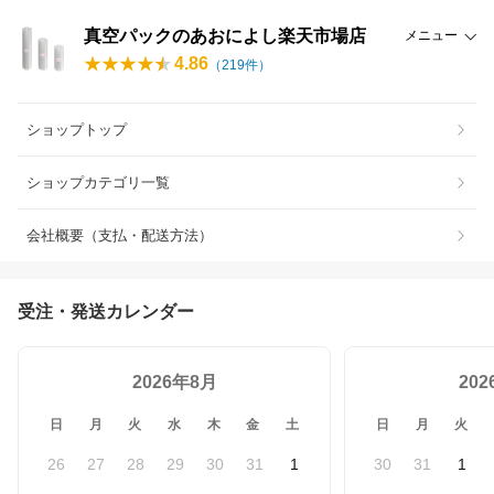
真空パックのあおによし楽天市場店
メニュー
4.86
（
219
件）
ショップトップ
ショップカテゴリ一覧
会社概要（支払・配送方法）
受注・発送カレンダー
2026年8月
20
日
月
火
水
木
金
土
日
月
火
26
27
28
29
30
31
1
30
31
1