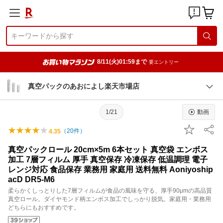
8/11(火)01:59まで
要エントリー
真空パックのあおによし楽天市場店
1/21
動画
（
20
件）
4.35
真空パックロール 20cm×5m 6本セット 真空袋 エンボス
加工 7層フィルム 厚手 真空保存 冷凍保存 低温調理 電子
レンジ対応 食品保存 業務用 家庭用 送料無料 Aoniyoship
acD DR5-M6
柔らかくしっとりした7層フィルムが食品の風味を守る、厚手90μmの高品質
真空ロール。ダイヤモンド柄エンボス加工でしっかり脱気。家庭用・業務用
どちらにもおすすめです。