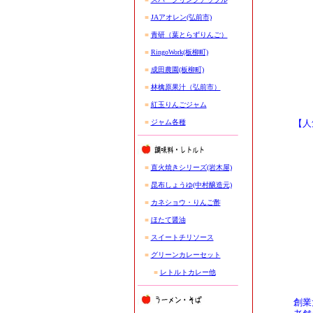
■
JAアオレン(弘前市)
■
青研（葉とらずりんご）
■
RingoWork(板柳町)
■
成田農園(板柳町)
■
林檎原果汁（弘前市）
■
紅玉りんごジャム
■
ジャム各種
【人
■
直火焼きシリーズ(岩木屋)
■
昆布しょうゆ(中村醸造元)
■
カネショウ・りんご酢
■
ほたて醤油
■
スイートチリソース
■
グリーンカレーセット
■
レトルトカレー他
創業