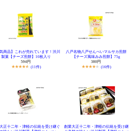
気商品】これが売れています！渋川
八戸名物八戸せんべいマルサカ煎餅
製菓【チーズ煎餅】10枚入り
【チーズ風味みみ煎餅】75g
594円
380円
(11件)
(16件)
大正十二年・津軽の伝統を受け継ぐ
創業大正十二年・津軽の伝統を受け継