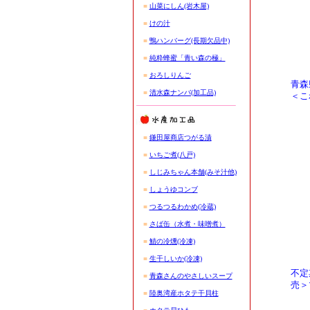
■
山菜にしん(岩木屋)
■
けの汁
■
鴨ハンバーグ(長期欠品中)
■
純粋蜂蜜「青い森の極」
■
おろしりんご
青森
■
清水森ナンバ(加工品)
＜こ
■
鎌田屋商店つがる漬
■
いちご煮(八戸)
■
しじみちゃん本舗(みそ汁他)
■
しょうゆコンブ
■
つるつるわかめ(冷蔵)
■
さば缶（水煮・味噌煮）
■
鯖の冷燻(冷凍)
■
生干しいか(冷凍)
不定
■
青森さんのやさしいスープ
売＞
■
陸奥湾産ホタテ干貝柱