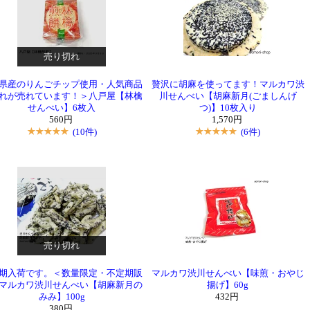
売り切れ
県産のりんごチップ使用・人気商品
贅沢に胡麻を使ってます！マルカワ渋
れが売れています！＞八戸屋【林檎
川せんべい【胡麻新月(ごましんげ
せんべい】6枚入
つ)】10枚入り
560円
1,570円
(10件)
(6件)
売り切れ
期入荷です。＜数量限定・不定期販
マルカワ渋川せんべい【味煎・おやじ
マルカワ渋川せんべい【胡麻新月の
揚げ】60g
みみ】100g
432円
380円