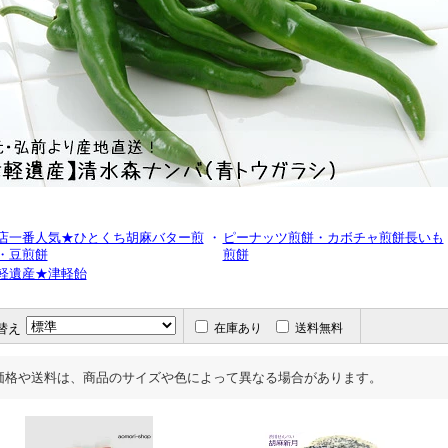
店一番人気★ひとくち胡麻バター煎
・
ピーナッツ煎餅・カボチャ煎餅長いも
・豆煎餅
煎餅
軽遺産★津軽飴
替え
在庫あり
送料無料
価格や送料は、商品のサイズや色によって異なる場合があります。