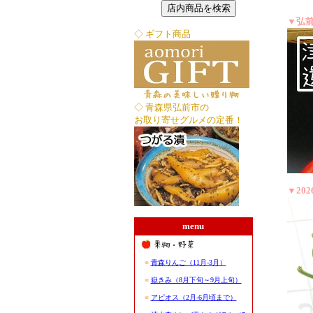
▼弘
◇ ギフト商品
◇ 青森県弘前市の
お取り寄せグルメの定番！
▼20
menu
■
青森りんご（11月-3月）
■
嶽きみ（8月下旬～9月上旬）
■
アピオス（2月-6月頃まで）