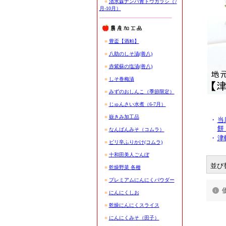
■
清水森ナンバ青トウガラシ（7
月-10月）
■
豊盃【酒粕】
■
八助のしそ漬(善八)
■
赤紫蘇の塩漬(善八)
■
しそ巻梅漬
■
みずのおしんこ（季節限定）
■
じゅんさい水煮（6-7月）
■
嶽きみ加工品
・
当
餅
■
なんばんみそ（コムラ）
・
津
■
ピリ辛ふりかけ(コムラ)
■
十和田美人ごんぼ
並び
■
乾燥野菜 各種
■
プレミアムにんにくパウダー
■
にんにくしお
■
乾燥にんにくスライス
■
にんにくみそ（田子）