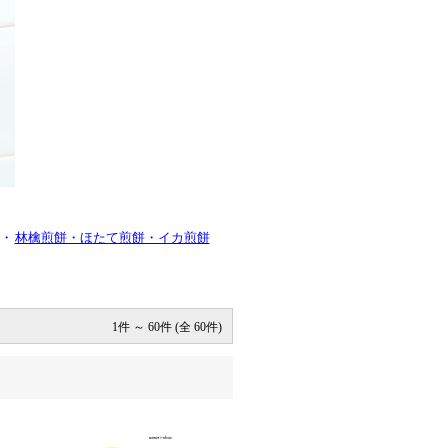
・
林檎煎餅・ほたて煎餅・イカ煎餅
1件 ～ 60件 (全 60件)