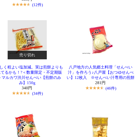
(12件)
売り切れ
しく程よい塩加減。実は煎餅よりも
八戸地方の人気郷土料理「せんべい
れてるかも！?＜数量限定・不定期販
汁」を作ろう♪八戸屋【おつゆせんべ
＞マルカワ渋川せんべい【煎餅のみ
い】12枚入 ※せんべい汁専用の煎餅
み】150g
281円
340円
(46件)
(34件)