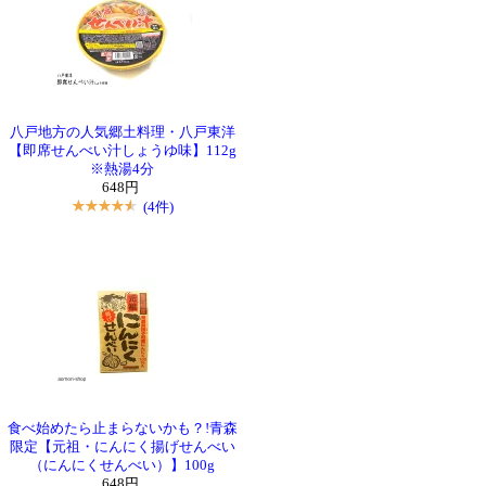
八戸地方の人気郷土料理・八戸東洋
【即席せんべい汁しょうゆ味】112g
※熱湯4分
648円
(4件)
食べ始めたら止まらないかも？!青森
限定【元祖・にんにく揚げせんべい
（にんにくせんべい）】100g
648円