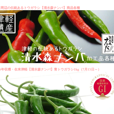
前周辺の伝統あるトウガラシ【清水森ナンバ】商品各種
26年収穫・在来津軽【清水森ナンバ】青トウガラシ1kg（7月15日～）