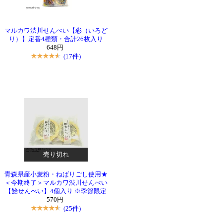
マルカワ渋川せんべい【彩（いろど
り）】定番4種類・合計26枚入り
648円
(17件)
売り切れ
青森県産小麦粉・ねばりごし使用★
＜今期終了＞マルカワ渋川せんべい
【飴せんべい】4個入り ※季節限定
570円
(25件)