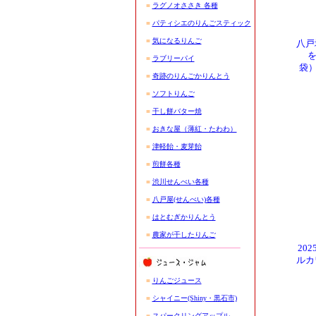
■
ラグノオささき 各種
■
パティシエのりんごスティック
■
気になるりんご
八戸
■
ラブリーパイ
袋）
■
奇跡のりんごかりんとう
■
ソフトりんご
■
干し餅バター焼
■
おきな屋（薄紅・たわわ）
■
津軽飴・麦芽飴
■
煎餅各種
■
渋川せんべい各種
■
八戸屋(せんべい)各種
■
はとむぎかりんとう
■
農家が干したりんご
20
ルカ
■
りんごジュース
■
シャイニー(Shiny・黒石市)
■
スパークリングアップル