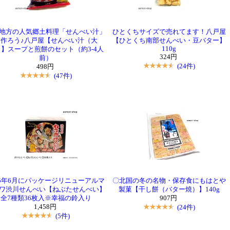
地方の人気郷土料理「せんべい汁」
ひとくちサイズで売れてます！八戸屋
を作ろう♪八戸屋【せんべい汁（大
【ひとくち南部せんべい・豆バター】
110g
】スープと煎餅のセット（約3-4人
324円
前）
(24件)
498円
(47件)
25年6月にパッケージリニューアルマ
〇北国の冬の名物・保存食にもはとや
ワ渋川せんべい【ねぶたせんべい】
製菓【干し餅（バター焼）】140g
全7種類36枚入※幸福の鈴入り
907円
1,458円
(24件)
(5件)