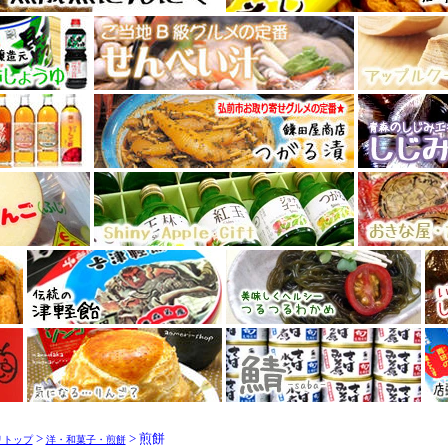
>
> 煎餅
リトップ
洋・和菓子・煎餅