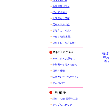
■
ホタテ貝ひも
■
カリポリ貝ひも
■
ほたて塩焼き
■
大間産だし昆布
■
昆布・ワカメ他
■
甘塩うに（冷凍）
■
棒たら煮(岩木屋)
■
なかよし（八戸名産）
香ば
売
■
KNKスタミナ源たれ
売
■
十和田バラ焼きのたれ
■
貝焼き味噌
■
味噌カレー牛乳ラーメン
■
せんべい汁
■
縄かりん糖(石崎弥生堂)
■
アップルスナック