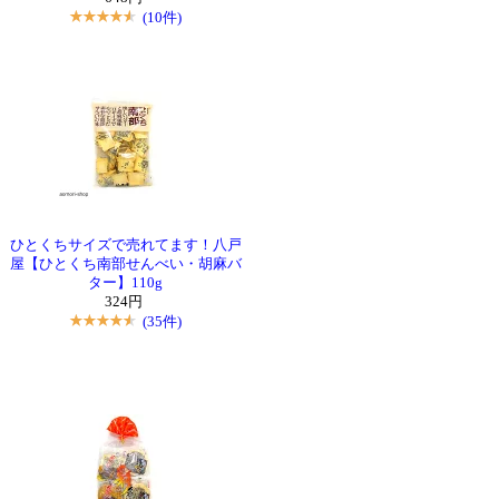
(10件)
ひとくちサイズで売れてます！八戸
屋【ひとくち南部せんべい・胡麻バ
ター】110g
324円
(35件)