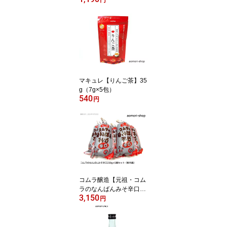
とろろ昆布
マキュレ【りんご茶】35
g（7g×5包）
540
円
コムラ醸造【元祖・コム
ラのなんばんみそ辛口】
3,150
230g×5個セット ※冷
円
蔵品・同梱不可