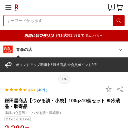
8/11(火)01:59まで
要エントリー
青森の店
ポイントアップ期間中 ! 通常商品 全会員ポイント2倍
1/4
（
40
件）
4.63
鎌田屋商店【つがる漬・小袋】100g×10個セット ※冷蔵
品・取寄品
津軽の心意気！（つがる漬・津軽漬）