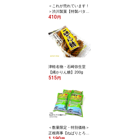
＜これが売れています！
＞渋川製菓【特製バター
410
煎餅】16枚入 ※単品
円
津軽名物・石崎弥生堂
【縄かりん糖】200g
515
円
＜数量限定・特別価格＞
正根商事【ねばりとろ
1,190
ろ】40g×4個セット ※
円