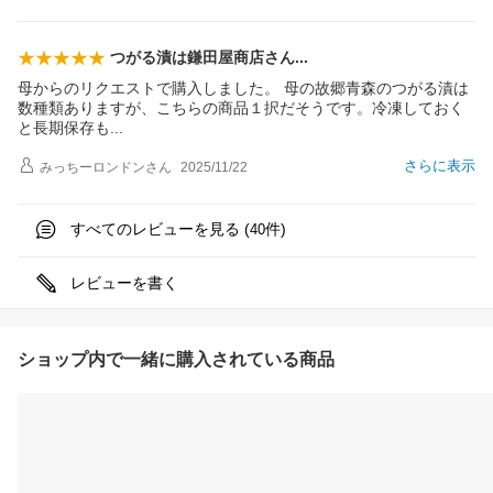
つがる漬は鎌田屋商店さ
ん
母からのリクエストで購入しました。 母の故郷青森のつがる漬は
数種類ありますが、こちらの商品１択だそうです。冷凍しておく
と長期保存
も
さらに表示
みっちーロンドン
さん
2025/11/22
すべてのレビューを見る (
件)
40
レビューを書く
ショップ内で一緒に購入されている商品