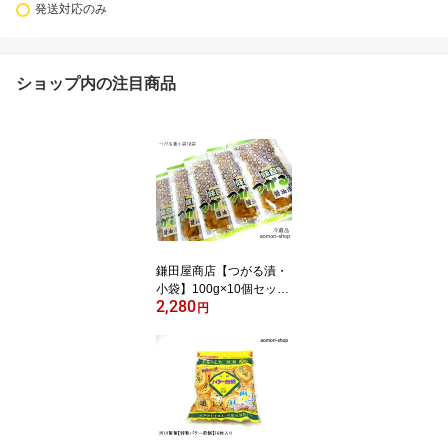
発送対応のみ
ショップ内の注目商品
鎌田屋商店【つがる漬・
小袋】100g×10個セット
2,280
※冷蔵品・取寄品
円