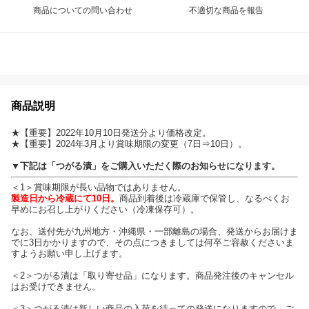
商品についての問い合わせ
不適切な商品を報告
商品説明
★【重要】2022年10月10日発送分より価格改定。
★【重要】2024年3月より賞味期限の変更（7日⇒10日）。
▼下記は「つがる漬」をご購入いただく際のお知らせになります。
＜1＞賞味期限が長い品物ではありません。
製造日から冷蔵にて10日。
商品到着後は冷蔵庫で保管し、なるべくお
早めにお召し上がりください（冷凍保存可）。
なお、送付先が九州地方・沖縄県・一部離島の場合、発送からお届けま
でに3日かかりますので、その点につきましては何卒ご容赦くださいま
すようお願い申し上げます。
＜2＞つがる漬は「取り寄せ品」になります。商品発注後のキャンセル
はお受けできません。
＜3＞つがる漬は新しい商品の入荷を待っての発送になりますので、ご