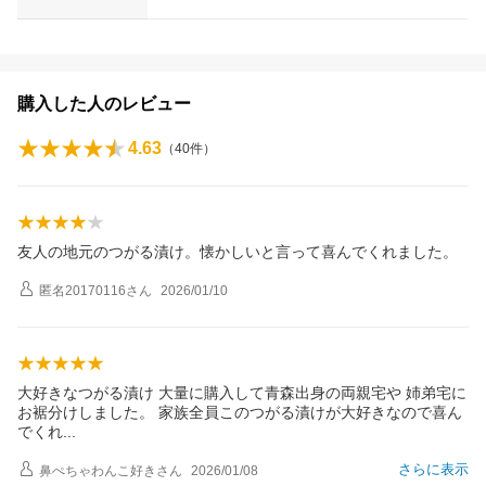
購入した人のレビュー
4.63
（
40
件）
友人の地元のつがる漬け。懐かしいと言って喜んでくれました。
匿名20170116
さん
2026/01/10
大好きなつがる漬け 大量に購入して青森出身の両親宅や 姉弟宅に
お裾分けしました。 家族全員このつがる漬けが大好きなので喜ん
でく
れ
さらに表示
鼻ぺちゃわんこ好き
さん
2026/01/08