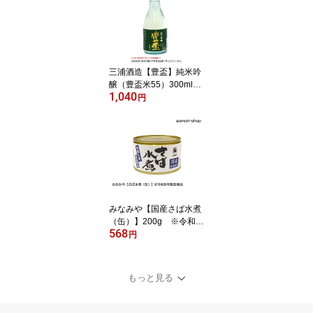
三浦酒造【豊盃】純米吟
醸（豊盃米55）300ml
1,040
※これはお酒です。20歳
円
未満者の飲酒や酒類の購
入は法律で禁止されてい
ます。
みなみや【国産さば水煮
（缶）】200g ※令和8
568
年寒鯖商品
円
もっと見る