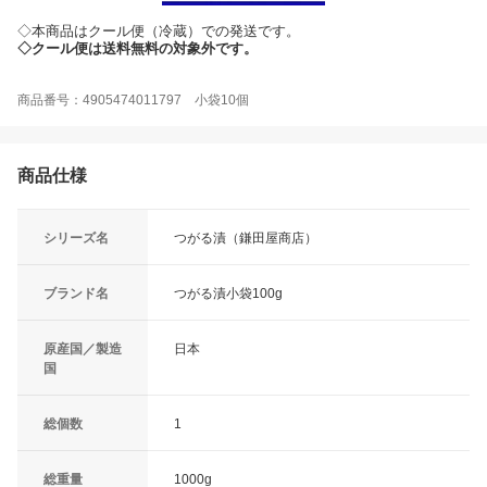
◇本商品はクール便（冷蔵）での発送です。
◇クール便は送料無料の対象外です。
商品番号：4905474011797 小袋10個
商品仕様
シリーズ名
つがる漬（鎌田屋商店）
ブランド名
つがる漬小袋100g
原産国／製造
日本
国
総個数
1
総重量
1000g