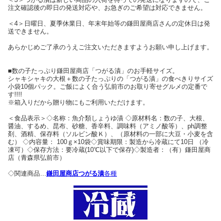
注文確認後の即日の発送対応や、お急ぎのご希望は対応できません。
＜4＞日曜日、夏季休業日、年末年始等の鎌田屋商店さんの定休日は発
送できません。
あらかじめご了承のうえご注文いただきますようお願い申し上げます。
■数の子たっぷり鎌田屋商店「つがる漬」のお手軽サイズ。
シャキシャキの大根＋数の子たっぷりの「つがる漬」の食べきりサイズ
小袋10個パック。ご飯によく合う弘前市のお取り寄せグルメの定番で
す!!!!
※箱入りだから贈り物にもご利用いただけます。
＜食品表示＞◇名称：魚介類しょうゆ漬 ◇原材料名：数の子、大根、
醤油、するめ、昆布、砂糖、香辛料、調味料（アミノ酸等）、ph調整
剤、酒精、保存料（ソルビン酸Ｋ）、（原材料の一部に大豆・小麦を含
む） ◇内容量： 100ｇ×10袋◇賞味期限：製造から冷蔵にて10日 （冷
凍可）◇保存方法：要冷蔵(10℃以下で保存)◇製造者：（有）鎌田屋商
店（青森県弘前市）
◇関連商品…
鎌田屋商店つがる漬
各種