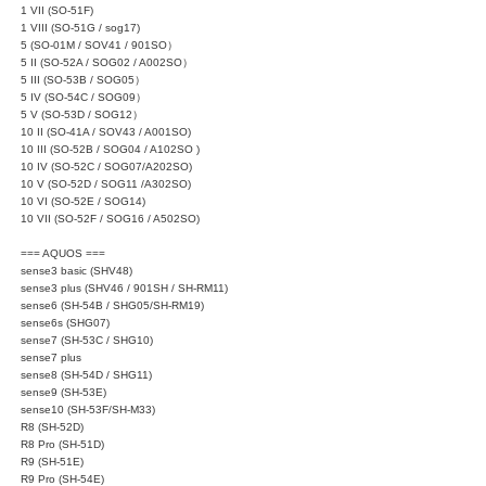
1 VII (SO-51F)
1 VIII (SO-51G / sog17)
5 (SO-01M / SOV41 / 901SO）
5 II (SO-52A / SOG02 / A002SO）
5 III (SO-53B / SOG05）
5 IV (SO-54C / SOG09）
5 V (SO-53D / SOG12）
10 II (SO-41A / SOV43 / A001SO)
10 III (SO-52B / SOG04 / A102SO )
10 IV (SO-52C / SOG07/A202SO)
10 V (SO-52D / SOG11 /A302SO)
10 VI (SO-52E / SOG14)
10 VII (SO-52F / SOG16 / A502SO)
=== AQUOS ===
sense3 basic (SHV48)
sense3 plus (SHV46 / 901SH / SH-RM11)
sense6 (SH-54B / SHG05/SH-RM19)
sense6s (SHG07)
sense7 (SH-53C / SHG10)
sense7 plus
sense8 (SH-54D / SHG11)
sense9 (SH-53E)
sense10 (SH-53F/SH-M33)
R8 (SH-52D)
R8 Pro (SH-51D)
R9 (SH-51E)
R9 Pro (SH-54E)