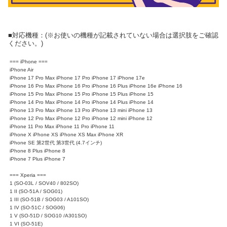
■対応機種：(※お使いの機種が記載されていない場合は選択肢をご確認
ください。)
=== iPhone ===
iPhone Air
iPhone 17 Pro Max iPhone 17 Pro iPhone 17 iPhone 17e
iPhone 16 Pro Max iPhone 16 Pro iPhone 16 Plus iPhone 16e iPhone 16
iPhone 15 Pro Max iPhone 15 Pro iPhone 15 Plus iPhone 15
iPhone 14 Pro Max iPhone 14 Pro iPhone 14 Plus iPhone 14
iPhone 13 Pro Max iPhone 13 Pro iPhone 13 mini iPhone 13
iPhone 12 Pro Max iPhone 12 Pro iPhone 12 mini iPhone 12
iPhone 11 Pro Max iPhone 11 Pro iPhone 11
iPhone X iPhone XS iPhone XS Max iPhone XR
iPhone SE 第2世代 第3世代 (4.7インチ)
iPhone 8 Plus iPhone 8
iPhone 7 Plus iPhone 7
=== Xperia ===
1 (SO-03L / SOV40 / 802SO)
1 II (SO-51A / SOG01)
1 III (SO-51B / SOG03 / A101SO)
1 IV (SO-51C / SOG06)
1 V (SO-51D / SOG10 /A301SO)
1 VI (SO-51E)