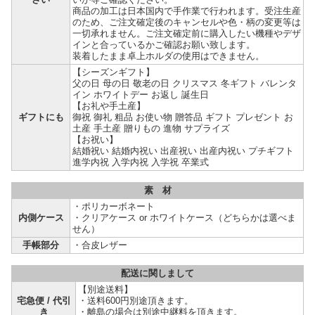
商品の加工は日本国内で手作業で行われます。受注生産
のため、ご注文確定後のキャンセルや色・柄の変更等は
一切承れません。ご注文確定前に購入したい機種やデザ
インと合っているかご確認お願い致します。
装着したまま卓上ホルダの使用はできません。
【シーズンギフト】
父の日 母の日 敬老の日 クリスマス 冬ギフト バレンタ
イン ホワイトデー お返し 誕生日
【お礼や手土産】
ギフトにも
御祝 御礼 粗品 お使い物 贈答品 ギフト プレゼント お
土産 手土産 贈りもの 進物 サプライズ
【お祝い】
結婚祝い 結婚内祝い 出産祝い 出産内祝い プチギフト
進学内祝 入学内祝 入学祝 卒業式
素 材
・
ポリカーボネート
内側ケース
・クリアケース or ホワイトケース（どちらかは選べま
せん）
手帳部分
・合皮レザー
配送に関しまして
【別途送料】
宅急便 / 代引
・送料600円別途頂きます。
き
・離島の場合は別途中継料を頂きます。