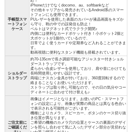
応！
iPhoneだけでなくdocomo、au、softbankなど
その他キャリアから発売されているAndroid系のスマー
トフォンにも使用できます。
手帳型スマ
PUレザーを使用した表面のカバーが液晶画面をキズか
ートフォン
ら守り、鞄の中での誤発信も防止！
ケース
ベルトはマグネット式でラクラク開閉♪
内側には便利なカードポケット付き！小ポケット2個と
大ポケットが1個付いているので、
日常でよく使うカードや定期券など入れることができま
す。
動画視聴に便利なスタンド機能も搭載されています。
約70-135cmで長さ調節可能なアジャスター付きショル
ダーストラップです。
柔らかい合皮レザーを使用しており、肩や首にかけても
ショルダー
長時間使用しやすい設計です。
ストラップ
両端にナスカン金具が付いており、360度回転するので
絡まることなくお使いいただけます。
ストラップは取り外し可能なので、その日の気分やコー
ディネートに合わせて付け替えも♪
画像はイメージとなります。お使いのPC・スマートフ
ォンの設定により、画像が実際の商品とは異なる色合い
で表示される可能性がございます。
機種によりカメラ、スピーカー、ボタンのケース切り抜
き位置が異なります。
ご注文前に
ご希望の機種のカメラ穴の位置とケースの裏面のデザイ
ご確認くだ
ンを照らし合わせて気に入ったデザイン部分が見切れな
さい
いか等ご確認ください。