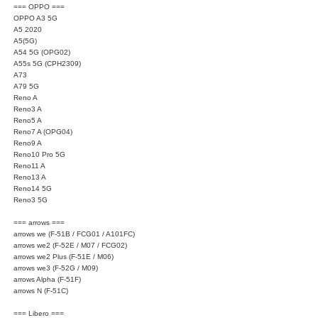
=== OPPO ===
OPPO A3 5G
A5 2020
A5(5G)
A54 5G (OPG02)
A55s 5G (CPH2309)
A73
A79 5G
Reno A
Reno3 A
Reno5 A
Reno7 A (OPG04)
Reno9 A
Reno10 Pro 5G
Reno11 A
Reno13 A
Reno14 5G
Reno3 5G
=== arrows ===
arrows we (F-51B / FCG01 / A101FC)
arrows we2 (F-52E / M07 / FCG02)
arrows we2 Plus (F-51E / M06)
arrows we3 (F-52G / M09)
arrows Alpha (F-51F)
arrows N (F-51C)
=== Libero ===