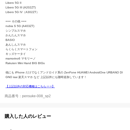
Libero 5G II
Libero 5G III (A202ZT)
Libero 5G IV（A302ZT）
=== その他 ===
nubia S 5G (A403ZT)
シンプルスマホ
かんたんスマホ
BASIO
あんしんスマホ
らくらくスマートフォン
キッズケータイ
mamorino6 マモリーノ
Rakuten Mini Hand BIG BIGs
他にも iPhone だけでなくアンドロイド系の ZenFone HUAWEI AndroidOne URBANO DI
GNO isai 楽天スマホ など 上記以外にも随時追加しています！
【上記以外の対応機種はこちら⇒⇒】
商品番号：pensuke-008_sp2
購入した人のレビュー