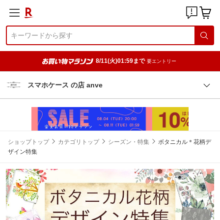
8/11(火)01:59まで
要エントリー
スマホケース の店 anve
ショップトップ
カテゴリトップ
シーズン・特集
ボタニカル＊花柄デ
ザイン特集