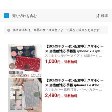
売り切れを含む
標準
価格や送料は、商品のサイズや色によって異なる場合があります。
【10%OFFクーポン配布中】スマホケー
ス 全機種対応 手帳型 iphone17 e ipho
スマホ ショルダー タイプ すまほけーす 手
ne15 Pro Max iphone se iphone 15 ケ
帳型 チェック ドット柄 ペイズリー 手書き
1,000
ース スマホカバー 携帯 ケース カバー
送料無料
円
～
galaxy a53 basio4 iphonese 第3世代 arrow
ショルダー 手帳 14 Plus iphone14 opp
s we f-51b Libero 5G III pixel8a aquos カー
o Reno7A ace iii 1 iv v vi 10 iv v vi gal
ド収納
axy a53 aquos wish 3 4
【10%OFFクーポン配布中】スマホケー
ス 全機種対応 手帳 iphone17 e iPhone
スマホカバー 花柄 可愛い ペールカラー 大
SE3 iphone15 手帳 北欧 かんたんスマ
人かわいい カバー アイフォン 手帳型すま
2,480
ホ2 ケース oppo Xperia 1v 10v 5v gala
送料無料
円
～
ほけーす xperia かんたんスマホ2 oppo ren
xy a53 s23 ultra aquos R8 pixel8 pixel
o9a iphonese3 1 iv 10 iv R8 グーグルピク
7a arrows We Libero 5G III 携帯 カバ
セル8
ー ケース おしゃれ 大人