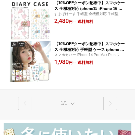
【10%OFFクーポン配布中】スマホケー
ス 全機種対応 iphone15 iPhone 16 ケ
すまほけーす 手帳型 全機種対応 手帳型ケ
ース スマホ ケース iphone14 手帳 xper
ース 水彩風 花柄 フラワー flower パステル
2,480
ia ace iii so-53c ケース galaxy a53 ケ
送料無料
円
～
カラーすまほけーす xperia ace iii so-53c ケ
ース SC-53C SCG15 ace iii 1 iv v vi 10
ース galaxy a53 ケース SC-53C SCG15
iv v vi galaxy a53 s22 ultra aquos r7 p
ixel6 pixel7a Pixel 9a
【10%OFFクーポン配布中】スマホケー
ス 全機種対応 手帳型 ケース iphone 14
スマホカバー iPhone14 Pro Max Plus フラ
13 iphonese SE3 スマホ カバー 携帯
ワー 手描き かわいい 北欧 アクオス アイフ
1,980
花柄 花 柄 スマホカバー iphone17 e 手
送料無料
円
～
ォン 水彩 ガーリー 淡い すまほけーす aquo
帳 wish 3 4 2 arrows We F-51B we2 F-
s wish 2 Libero 5G III Reno7 A sumahoke-s
52E we2 Plus F-51E a001kc Xperia ac
u
e iii 1 10 iv galaxy a53 s22 ultra
1/1