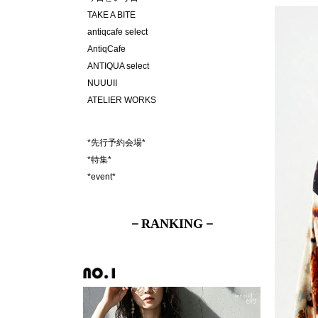
－RANKING－