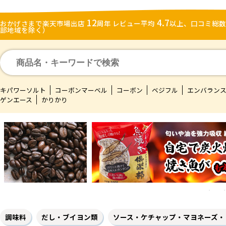
12
4.7
おかげさまで楽天市場出店
周年 レビュー平均
以上、口コミ総
部地域を除く）
キパワーソルト
コーボンマーベル
コーボン
ベジフル
エンバラン
ゲンエース
かりかり
調味料
だし・ブイヨン類
ソース・ケチャップ・マヨネーズ・