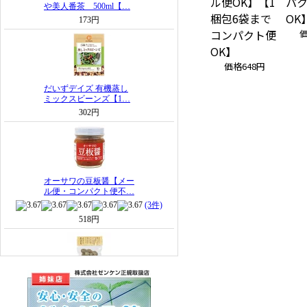
ル便OK】【1
パ
梱包6袋まで
OK
コンパクト便
OK】
価格
648円