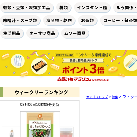
穀類・豆類・穀類加工品
粉類
インスタント麺
ルゥ関係
味噌汁・スープ類
海産物・乾物
お茶類
コーヒー・紅茶
生活用品
オーサワ商品
ムソー商品
ウィークリーランキング
>
> ラ・ク
カテゴリトップ
特集