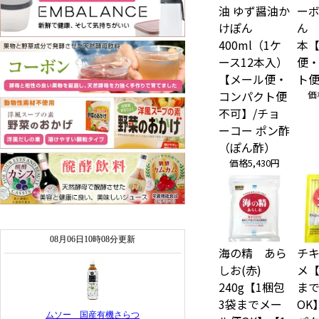
油 ゆず醤油か
ー
けぽん
ん 5
400ml（1ケ
本
ース12本入）
便
【メール便・
ト
コンパクト便
価
不可】/チョ
ーコー ポン酢
（ぽん酢）
価格
5,430円
海の精 あら
チ
しお(赤)
メ【
240g【1梱包
ま
3袋までメー
OK