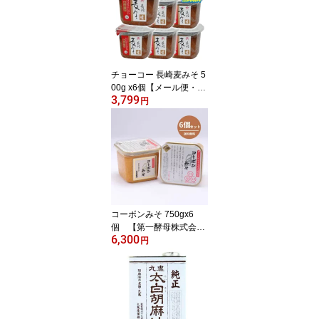
チョーコー 長崎麦みそ 5
00g x6個【メール便・コ
3,799
ンパクト便不可】
円
コーボンみそ 750gx6
個 【第一酵母株式会
6,300
社】 【メール便・コンパ
円
クト便不可】