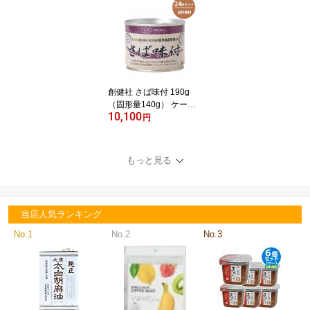
創健社 さば味付 190g
（固形量140g） ケース
10,100
販売（24缶）【メール
円
便・コンパクト便不可】
もっと見る
当店人気ランキング
No.1
No.2
No.3