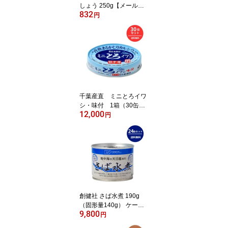
しょう 250g【メール便
832
不可】【1梱包5袋までコ
円
ンパクト便OK】
千葉産直 ミニとろイワ
シ・味付 1箱（30缶
12,000
入）【メール便・コンパ
円
クト便不可】
創健社 さば水煮 190g
（固形量140g） ケース
9,800
販売（24缶）【メール
円
便・コンパクト便不可】