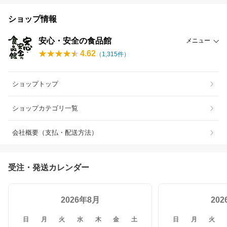
ショップ情報
安心・安全の食品館
メニュー
4.62
（
1,315
件）
ショップトップ
ショップカテゴリ一覧
会社概要（支払・配送方法）
受注・発送カレンダー
2026年8月
20
日
月
火
水
木
金
土
日
月
火