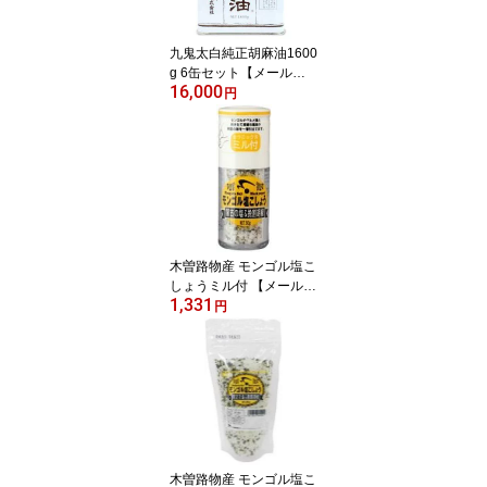
九鬼太白純正胡麻油1600
g 6缶セット【メール
16,000
便・コンパクト便不可】
円
木曽路物産 モンゴル塩こ
しょうミル付 【メール便
1,331
不可】【コンパクト便O
円
K】
木曽路物産 モンゴル塩こ