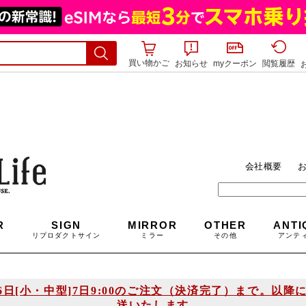
買い物かご
お知らせ
myクーポン
閲覧履歴
]6日[小・中型]7日9:00のご注文（決済完了）まで。以
送いたします