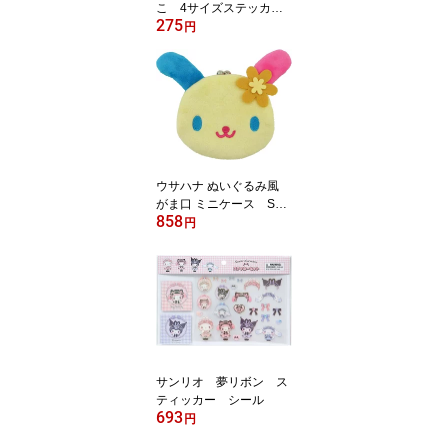
こ 4サイズステッカー
275
シール サンリオ 30
円
3972
ウサハナ ぬいぐるみ風
がま口 ミニケース SR-
858
0053US USAHANA 鈴
円
付き
サンリオ 夢リボン ス
ティッカー シール
693
円