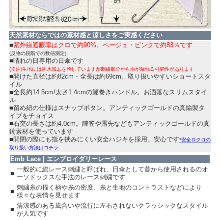
天然素材ならではの素材感と涼しさをご実感ください
■
紫外線遮蔽率はクロで約90%。ベージュ・ピンクで約83％です
(反物の段階での数値測定)
■晴れの日専用の日傘です
(※注)生地には防水加工を施していますが刺繍部分から雨が漏れる可能性があります
■開けた直径は約82cm・全長は約69cm。取り扱いやすいショートスタ
イル
■全長約14.5cm/太さ1.4cmの籐巻きハンドル。お洒落なスリムスタイ
ル
■留め紐の仕様はスナップボタン。アンティックゴールドの真鍮製タ
イプをチョイス
■石突の長さは約4.0cm。陣笠や露先などもアンティックゴールドの真
鍮素材を使っています
■開閉の際にも指を挟みにくい安全ハジキを採用。安心です
*安全ロクロの
取り扱い方法はコチラ
Emb Lace | エンブロイダリーレース
一般的に総レース刺繍と呼ばれ、日傘として昔から使用されるのオ
■
ーソドックスな手法のレース刺繍です
刺繍糸の描く柄や糸の密度、糸と生地のコントラストなどにより
■
様々な表情を見せます
清涼感のある風合いや流行に左右されないクラッシックなスタイル
■
が人気です