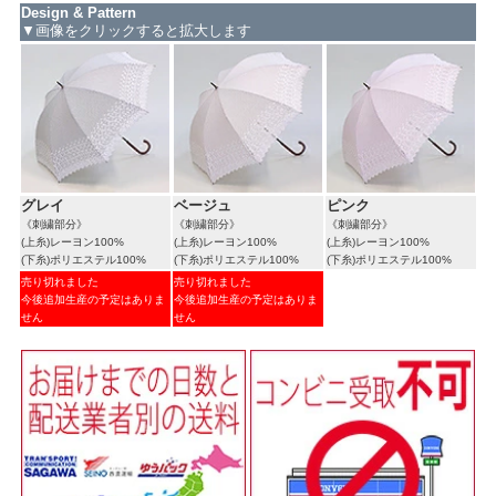
Design & Pattern
▼画像をクリックすると拡大します
グレイ
ベージュ
ピンク
《刺繍部分》
《刺繍部分》
《刺繍部分》
(上糸)レーヨン100%
(上糸)レーヨン100%
(上糸)レーヨン100%
(下糸)ポリエステル100%
(下糸)ポリエステル100%
(下糸)ポリエステル100%
売り切れました
売り切れました
今後追加生産の予定はありま
今後追加生産の予定はありま
せん
せん