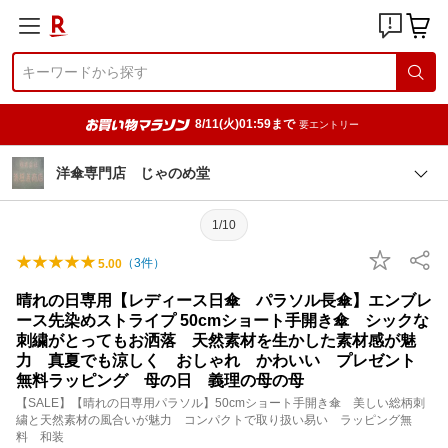
8/11(火)01:59まで
要エントリー
洋傘専門店 じゃのめ堂
1/10
（
3
件）
5.00
晴れの日専用【レディース日傘 パラソル長傘】エンブレ
ース先染めストライプ 50cmショート手開き傘 シックな
刺繍がとってもお洒落 天然素材を生かした素材感が魅
力 真夏でも涼しく おしゃれ かわいい プレゼント
無料ラッピング 母の日 義理の母の母
【SALE】【晴れの日専用パラソル】50cmショート手開き傘 美しい総柄刺
繍と天然素材の風合いが魅力 コンパクトで取り扱い易い ラッピング無
料 和装