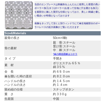
当店のエンブレースは刺繍糸をふんだんに使用した密度の高い
ボーラー加工(キリ(ボーラー)を使って生地に穴を開ける加工)
を裾部分に施した贅沢な仕様となっており、美しい刺繍と優し
い風合いが特徴となっております
画像をタップして頂くと別ウィンドウにて傘生地裾部分のボー
ラーレースの拡大画像がご覧いただけます
Size&Materials
親骨の長さ
50cm×8駒
親 骨:スチール
受け骨:スチール
骨の素材
中 棒:スチール
*傘の構造図解はコチラ
タ イ プ
手開き
ポリエステル 6 5 ％
素 材
綿 3 5 %
全 長
約 6 9. 0 cm
傘を開いた時の直径
約 8 2. 0 cm
ハンドルの長さ
約 1 4. 5 cm
ハンドルの太さ
約 1 .4 cm
留め紐の仕様
スナップボタン
重 さ
約 3 3 0 g
生産国
中国