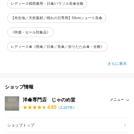
レディース晴雨兼用・日傘/パラソル長傘全般
【布生地／天然素材／晴れの日専用】50cmショート長傘
《特価・セール対象品》
レディース傘《雨傘／日傘／長傘／折りたたみ傘・全般》
さらに表示
ショップ情報
洋傘専門店 じゃのめ堂
メニュー
4.85
（
2,107
件）
ショップトップ