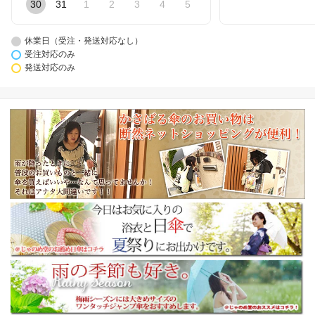
30
31
1
2
3
4
5
休業日（受注・発送対応なし）
受注対応のみ
発送対応のみ