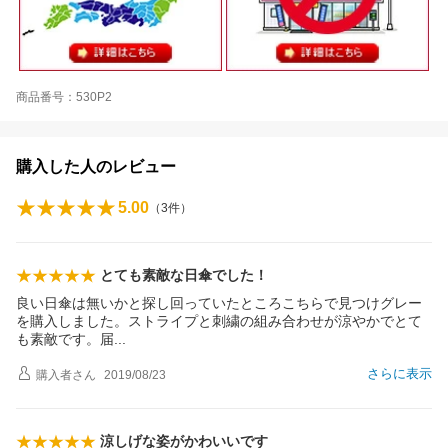
商品番号：530P2
購入した人のレビュー
5.00
（
3
件）
とても素敵な日傘でした！
良い日傘は無いかと探し回っていたところこちらで見つけグレー
を購入しました。ストライプと刺繍の組み合わせが涼やかでとて
も素敵です。
届
さらに表示
購入者
さん
2019/08/23
涼しげな姿がかわいいです