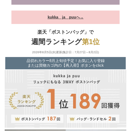
kukka ja puuへ→
楽天「ボストンバッグ」で
週間ランキング
第1位
2026年8月5日(水)更新(集計日：7月27日～8月2日)
品切れカラー8月上旬頃予定！お気に入り登録
または買物カゴ内の【再入荷】ボタンをclick