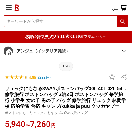
8/11(火)01:59まで
要エントリー
アンジェ（インテリア雑貨）
1/20
（
222
件）
4.56
リュックにもなる3WAYボストンバッグ30L 40L 42L 54L/
修学旅行 ボストンバッグ 2泊3日 ボストンバッグ 修学旅
行 小学生 女の子 男の子 バッグ 修学旅行 リュック 林間学
校 宿泊学習 合宿 キャンプ/kukka ja puu クッカヤプー
ボストンにも、リュックにもキッズの2way旅バッグ
5,940
7,260
〜
円