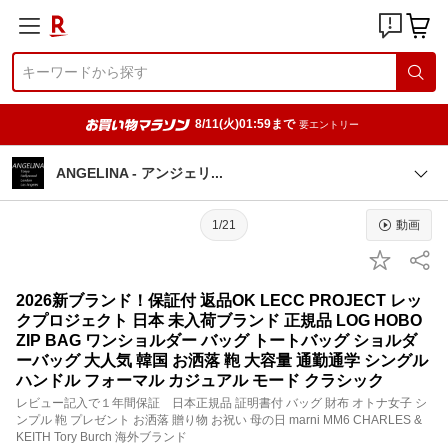
8/11(火)01:59まで
要エントリー
ANGELINA - アンジェ
リ
1/21
動画
2026新ブランド！保証付 返品OK LECC PROJECT レッ
クプロジェクト 日本 未入荷ブランド 正規品 LOG HOBO
ZIP BAG ワンショルダー バッグ トートバッグ ショルダ
ーバッグ 大人気 韓国 お洒落 鞄 大容量 通勤通学 シングル
ハンドル フォーマル カジュアル モード クラシック
レビュー記入で１年間保証 日本正規品 証明書付 バッグ 財布 オトナ女子 シ
ンプル 鞄 プレゼント お洒落 贈り物 お祝い 母の日 marni MM6 CHARLES &
KEITH Tory Burch 海外ブランド