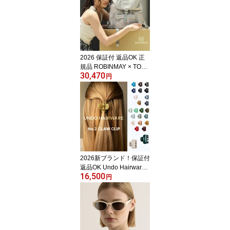
11 6 6S 7 8 ボルボ P
orsche Plusプラス MA
X プロ SE 第123世代 ア
イフォーン アイフォン
スマホケース スマホ
革 携帯 日本製カバー
2026 保証付 返品OK 正
名入れ
規品 ROBINMAY × TOY
30,470
STORY ロビンメイ ZD0
円
06 レディース トイスト
ーリー リュックサック
バックパック リュックバ
ッグ 人気 30代 40代 20
代 SDGs サステナブル
台湾 ナイロン ロッソ エ
イリアン 大きめ マザー
ズバッグ 旅行 通勤通学
2026新ブランド！保証付
ディズニー
返品OK Undo Hairware
16,500
ウンドヘアウェア 日本
円
正規品 未入荷ブランド N
o. 2 Claw Clip ヘアクリ
ップ 海外ブランド 高品
質 アクセサリー 小さめ
髪留め セレブ 海外モデ