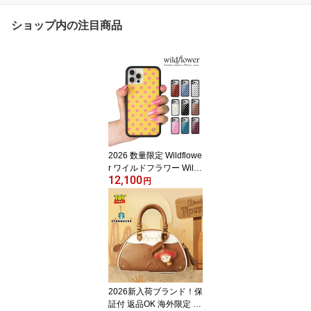
ショップ内の注目商品
2026 数量限定 Wildflowe
r ワイルドフラワー Wildfl
12,100
ower Polka Dot ハンドメ
円
イド デボン・リー カー
ルソン Y2K スマホケー
ス iPhoneケース アイフ
ォンケース ポップ アメ
リカ ロサンゼルス プレ
ゼント Samsung Galaxy
ドット柄 水玉模様 レト
ロ 可愛い モダン マルチ
2026新入荷ブランド！保
カラー
証付 返品OK 海外限定 St