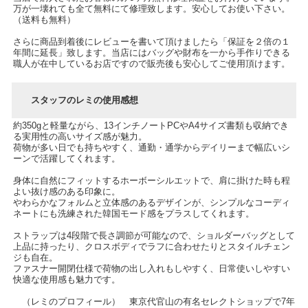
万が一壊れても全て無料にて修理致します。安心してお使い下さい。
（送料も無料）
さらに商品到着後にレビューを書いて頂けましたら「保証を２倍の１
年間に延長」致します。当店にはバッグや財布を一から手作りできる
職人が在中しているお店ですので販売後も安心してご使用頂けます。
スタッフのレミの使用感想
約350gと軽量ながら、13インチノートPCやA4サイズ書類も収納でき
る実用性の高いサイズ感が魅力。
荷物が多い日でも持ちやすく、通勤・通学からデイリーまで幅広いシ
ーンで活躍してくれます。
身体に自然にフィットするホーボーシルエットで、肩に掛けた時も程
よい抜け感のある印象に。
やわらかなフォルムと立体感のあるデザインが、シンプルなコーディ
ネートにも洗練された韓国モード感をプラスしてくれます。
ストラップは4段階で長さ調節が可能なので、ショルダーバッグとして
上品に持ったり、クロスボディでラフに合わせたりとスタイルチェン
ジも自在。
ファスナー開閉仕様で荷物の出し入れもしやすく、日常使いしやすい
快適な使用感も魅力です。
（レミのプロフィール） 東京代官山の有名セレクトショップで7年