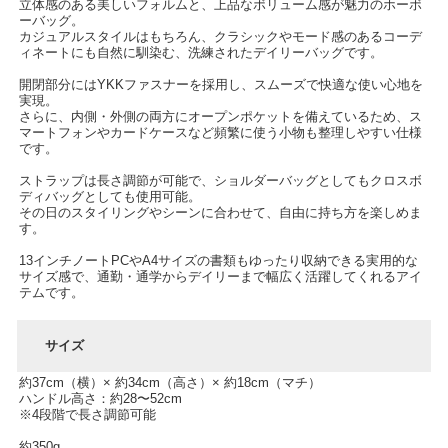
立体感のある美しいフォルムと、上品なボリューム感が魅力のホーボ
ーバッグ。
カジュアルスタイルはもちろん、クラシックやモード感のあるコーデ
ィネートにも自然に馴染む、洗練されたデイリーバッグです。
開閉部分にはYKKファスナーを採用し、スムーズで快適な使い心地を
実現。
さらに、内側・外側の両方にオープンポケットを備えているため、ス
マートフォンやカードケースなど頻繁に使う小物も整理しやすい仕様
です。
ストラップは長さ調節が可能で、ショルダーバッグとしてもクロスボ
ディバッグとしても使用可能。
その日のスタイリングやシーンに合わせて、自由に持ち方を楽しめま
す。
13インチノートPCやA4サイズの書類もゆったり収納できる実用的な
サイズ感で、通勤・通学からデイリーまで幅広く活躍してくれるアイ
テムです。
サイズ
約37cm（横）× 約34cm（高さ）× 約18cm（マチ）
ハンドル高さ：約28〜52cm
※4段階で長さ調節可能
約350g