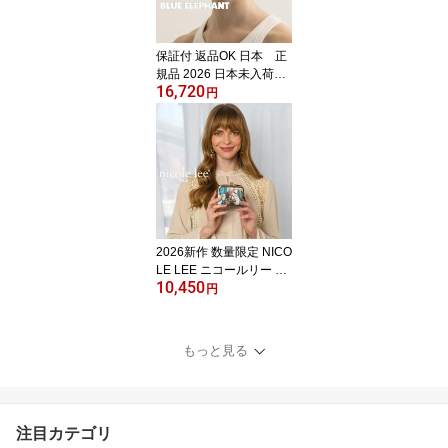
ル マーブル 20代 30代 4
0代 50代 イタリア製 環
境に優しい 大人気 可愛
保証付 返品OK 日本 正
い
規品 2026 日本未入荷ブ
16,720
ランド BLUE ELEPHAN
円
T BIN ブルーエレファン
ト 韓国人気 めがね ヴィ
ンテージ サングラス 30
代 40代 50代 60代 ユニ
セックス ケース付き 贈
り物 プレゼント 度なし
メガネ UV400、99.9%の
紫外線カットレンズ 海外
2026新作 数量限定 NICO
セレブ着用
LE LEE ニコールリー PR
10,450
T7451 レディース カー
円
ドケース 折りたたみ 財
布 ミニ財布 ケース付 コ
ンパクト がまぐち 小銭
もっと見る
入れ お札入れ ラウンド
ファスナーウォレット ビ
ーガン レザー さいふ
小さめ スモールさいふ
注目カテゴリ
旅行 ジュリア ミニウォ