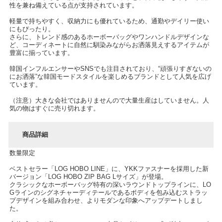
性を兼ね備えている点が支持されています。
軽量で持ちやすく、収納力にも優れているため、通勤やデイリー使い
にもぴったり。
さらに、トレンド感のあるホーボーバッグやワンハンドルデザインな
ど、コーディネートに自然に馴染みながらお洒落見えするアイテムが
豊富に揃っています。
韓国インフルエンサーやSNSでも注目されており、“頑張りすぎないの
にお洒落”な韓国モードスタイルを楽しめるブランドとして人気を広げ
ています。
（注意）大きな会社ではありませんので大量生産はしていません。人
気の物はすぐに売り切れます。
商品詳細
数量限定
ベストセラー「LOG HOBO LINE」に、YKKファスナーを採用した新
バージョン「LOG HOBO ZIP BAG Lサイズ」が登場。
クラシックなホーボーバッグ特有の深いラウンドトップラインに、LO
Gラインのシグネチャーディテールであるボディを包み込むストラッ
プデザインを組み合わせ、よりモダンな印象へアップデートしまし
た。