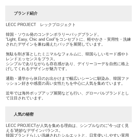
ブランド紹介
LECC PROJECT レックプロジェクト
韓国・ソウル発のコンテンポラリーバッグブランド。
“Light, Easy, Chic and Cool”をコンセプトに、軽やかさ・実用性・洗練
されたデザインを兼ね備えたバッグを展開しています。
無駄を削ぎ落としたミニマルなフォルムに、韓国らしいモード感やト
レンドエッセンスをプラス。
シンプルでありながらも存在感があり、デイリーコーデを自然に格上
げしてくれるデザインが魅力です。
通勤・通学から休日のお出かけまで幅広いシーンに馴染み、韓国ファ
ッション好きや感度の高い女性たちを中心に人気を集めています。
近年では海外ポップアップ展開なども行い、グローバルブランドとし
て注目されています。
人気の秘密
LECC PROJECTが人気を集める理由は、シンプルなのに“今っぽく見
える”絶妙なデザインバランス。
韓国ブランドらしい洗練されたシルエットと、日常使いしやすい実用