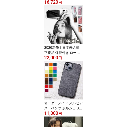
16,720
arbucks Toy Story 激レア
円
トイストーリー Cowgirl
Bolling Bag ジェシー ブ
ラウン カウガール ミニ
ボストン ハンドバッグ
日本未入荷アイテム 正規
品 スタバ 10代 20代 30
代 40代 50代 60代 通勤
通学 フリンジ チャーム
2026新作！日本未入荷
正規品 保証付き ロード
22,000
スキン RHODE SKIN ヘ
円
イリービーバー snap-on
lip case シリコン スマホ
リップケース リップティ
ントケース iPhone ケン
ダル カイリー MagSafe
テクノロジースナップオ
ンシリコンケースが新登
場！ instagram 海外セレ
オーダーメイド メルセデ
ブ 限定
ス ベンツ ポルシェ BM
11,000
W クラシックレザー ア
円
ウディ 911 iPhone 17e
17 16e 16 15 14 13 12