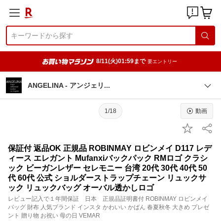
8/11(火)01:59まで
要エントリー
ANGELINA - アンジェ
リ
1/18
動画
保証付 返品OK 正規品 ROBINMAY ロビンメイ D117 レデ
ィース エレガント Mufanxiバックパック RMロゴ クラシ
ック ビーガンレザー セレモニー 台湾 20代 30代 40代 50
代 60代 公式 ショルダーストラップチェーン リュックサ
ック リュックバッグ オーバル透かしロゴ
レビュー記入で１年間保証 日本 正規品証明書付 ROBINMAY ロビンメイ
バッグ 財布 人気ブランド インスタ かわいい かばん 春夏秋冬 大きめ プレゼ
ント 贈り物 お祝い 母の日 VEMAR