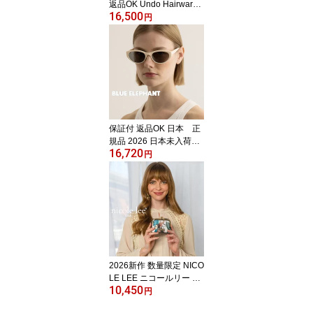
返品OK Undo Hairware
16,500
ウンドヘアウェア 日本
円
正規品 未入荷ブランド N
o. 2 Claw Clip ヘアクリ
ップ 海外ブランド 高品
質 アクセサリー 小さめ
髪留め セレブ 海外モデ
ル マーブル 20代 30代 4
0代 50代 イタリア製 環
境に優しい 大人気 可愛
保証付 返品OK 日本 正
い
規品 2026 日本未入荷ブ
16,720
ランド BLUE ELEPHAN
円
T BIN ブルーエレファン
ト 韓国人気 めがね ヴィ
ンテージ サングラス 30
代 40代 50代 60代 ユニ
セックス ケース付き 贈
り物 プレゼント 度なし
メガネ UV400、99.9%の
紫外線カットレンズ 海外
2026新作 数量限定 NICO
セレブ着用
LE LEE ニコールリー PR
10,450
T7451 レディース カー
円
ドケース 折りたたみ 財