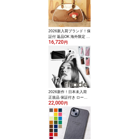
ォンケース ポップ アメ
リカ ロサンゼルス プレ
ゼント Samsung Galaxy
ドット柄 水玉模様 レト
ロ 可愛い モダン マルチ
2026新入荷ブランド！保
カラー
証付 返品OK 海外限定 St
16,720
arbucks Toy Story 激レア
円
トイストーリー Cowgirl
Bolling Bag ジェシー ブ
ラウン カウガール ミニ
ボストン ハンドバッグ
日本未入荷アイテム 正規
品 スタバ 10代 20代 30
代 40代 50代 60代 通勤
通学 フリンジ チャーム
2026新作！日本未入荷
正規品 保証付き ロード
22,000
スキン RHODE SKIN ヘ
円
イリービーバー snap-on
lip case シリコン スマホ
リップケース リップティ
ントケース iPhone ケン
ダル カイリー MagSafe
テクノロジースナップオ