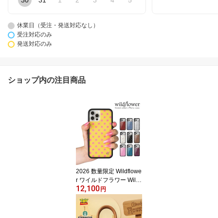
30
31
1
2
3
4
5
休業日（受注・発送対応なし）
受注対応のみ
発送対応のみ
ショップ内の注目商品
2026 数量限定 Wildflowe
r ワイルドフラワー Wildfl
12,100
ower Polka Dot ハンドメ
円
イド デボン・リー カー
ルソン Y2K スマホケー
ス iPhoneケース アイフ