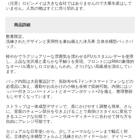
（注意）ロビンメイは大きな会社ではありませんので大量生産はして
いません。人気の物はすぐに売り切れます。
商品詳細
数量限定。
洗練されたデザインと実用性を兼ね備えた沐凡希 立体水桶型バックパ
ック。
軽やかでラグジュアリーな雰囲気を漂わせるPUカスタムレザーを使用
し、上品な光沢感と柔らかな手触りを実現。フロントにはRMの象徴的
なオーバル透かしロゴがあしらわれ、さりげない高級感を演出してい
ます。
バッグ内部は大容量設計で、長財布や6.7インチスマートフォンなどの
必需品に加え、通勤やお出かけの小物も余裕で収納可能。内側にはジ
ッパー付きコンパートメントとオープンポケット×2を備え、整理整頓
もしやすくなっています。
ストラップは一体成型デザインで、肩にかけやすく調整も簡単。さら
に、背面のチェーン部分を引き上げることで肩掛けスタイルに変化で
きるユニークな仕様で、シーンやコーディネートに合わせて持ち方を
自由にアレンジ可能です。
カジュアルな日常使いから、少しフォーマルなシーンまで幅広く対
応。立体的な水桶型フォルムと洗練されたディテールが、デイリース