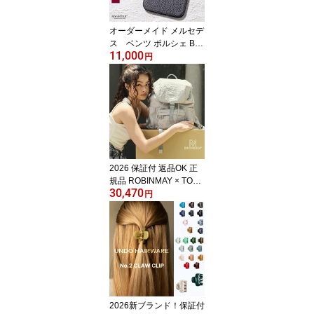
ンシリコンケースが新登
場！ instagram 海外セレ
オーダーメイド メルセデ
ブ 限定
ス ベンツ ポルシェ BM
11,000
W クラシックレザー ア
円
ウディ 911 iPhone 17e
17 16e 16 15 14 13 12
11 6 6S 7 8 ボルボ P
orsche Plusプラス MA
X プロ SE 第123世代 ア
イフォーン アイフォン
スマホケース スマホ
革 携帯 日本製カバー
2026 保証付 返品OK 正
名入れ
規品 ROBINMAY × TOY
30,470
STORY ロビンメイ ZD0
円
06 レディース トイスト
ーリー リュックサック
バックパック リュックバ
ッグ 人気 30代 40代 20
代 SDGs サステナブル
台湾 ナイロン ロッソ エ
イリアン 大きめ マザー
ズバッグ 旅行 通勤通学
2026新ブランド！保証付
ディズニー