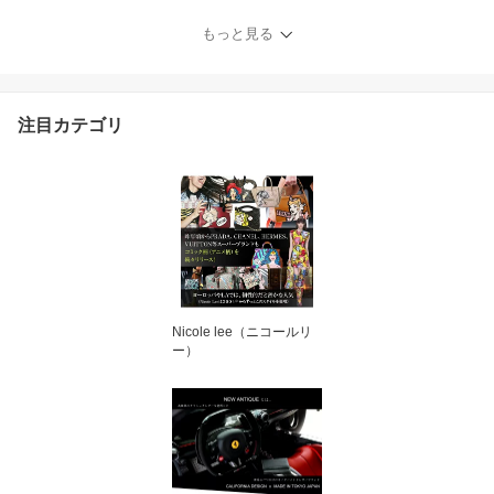
布 ミニ財布 ケース付 コ
ンパクト がまぐち 小銭
もっと見る
入れ お札入れ ラウンド
ファスナーウォレット ビ
ーガン レザー さいふ
小さめ スモールさいふ
注目カテゴリ
旅行 ジュリア ミニウォ
レット
Nicole lee（ニコールリ
ー）