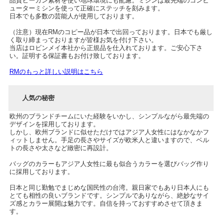
品質ビーガン素材を使い地球環境にも配慮。ミシンは最先端のコンピ
ューターミシンを使って正確にステッチを刻みます。
日本でも多数の芸能人が使用しております。
（注意）現在RMのコピー品が日本で出回っております。日本でも厳し
く取り締まっておりますが皆様お気を付け下さい。
当店はロビンメイ本社から正規品を仕入れております。ご安心下さ
い。証明する保証書もお付け致しております。
RMのもっと詳しい説明はこちら
人気の秘密
欧州のブランドチームにいた経験をいかし、シンプルながら最先端の
デザインを採用しております。
しかし、欧州ブランドに似せただけではアジア人女性にはなかなかフ
ィットしません。手足の長さやサイズが欧米人と違いますので、ベル
トの長さや太さなど緻密に再設計。
バッグのカラーもアジア人女性に最も似合うカラーを選びバッグ作り
に採用しております。
日本と同じ勤勉でまじめな国民性の台湾。親日家でもあり日本人にも
とても相性の良いブランドです。シンプルでありながら、絶妙なサイ
ズ感とカラー展開は魅力です。自信を持っておすすめさせて頂きま
す。