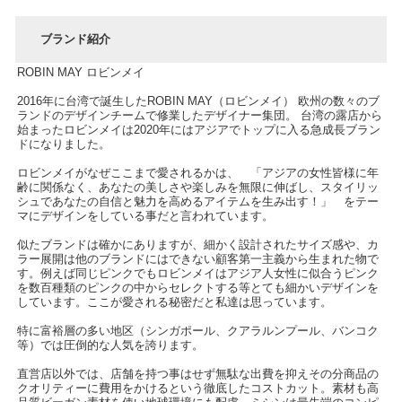
ブランド紹介
ROBIN MAY ロビンメイ
2016年に台湾で誕生したROBIN MAY（ロビンメイ） 欧州の数々のブ
ランドのデザインチームで修業したデザイナー集団。 台湾の露店から
始まったロビンメイは2020年にはアジアでトップに入る急成長ブラン
ドになりました。
ロビンメイがなぜここまで愛されるかは、 「アジアの女性皆様に年
齢に関係なく、あなたの美しさや楽しみを無限に伸ばし、スタイリッ
シュであなたの自信と魅力を高めるアイテムを生み出す！」 をテー
マにデザインをしている事だと言われています。
似たブランドは確かにありますが、細かく設計されたサイズ感や、カ
ラー展開は他のブランドにはできない顧客第一主義から生まれた物で
す。例えば同じピンクでもロビンメイはアジア人女性に似合うピンク
を数百種類のピンクの中からセレクトする等とても細かいデザインを
しています。ここが愛される秘密だと私達は思っています。
特に富裕層の多い地区（シンガポール、クアラルンプール、バンコク
等）では圧倒的な人気を誇ります。
直営店以外では、店舗を持つ事はせず無駄な出費を抑えその分商品の
クオリティーに費用をかけるという徹底したコストカット。素材も高