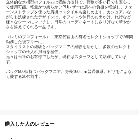
立体的な水桶型のフォルムは収納力抜群で、荷物が多い日でも安心し
て使用可能。軽量かつ柔らかいPUレザーは肩への負担を軽減し、チェ
ーンストラップを使った肩掛けスタイルも楽しめます。カジュアルな
がらも洗練されたデザインは、オフィスや休日のお出かけ、旅行など
様々なシーンにマッチし、日常のコーディネートにさりげなく華やか
さを添えてくれる一品です。
（レミのプロフィール） 東京代官山の有名セレクトショップで7年間
勤務した後フリーに。
スタイリストの経験とバッグマニアの経験を活かし、多数のセレクト
ショップの仕入れ担当を歴任。
元々は当社のお客様でしたが、現在はスタッフとして活躍していま
す。
バッグ500個持つバッグマニア。身長160ｃｍ普通体系。ピザをこよな
く愛する30代前半。
購入した人のレビュー