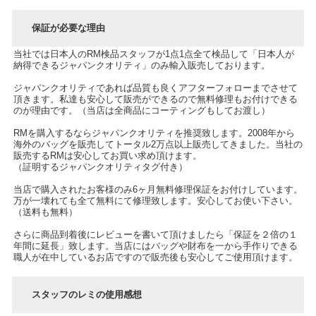
保証が必要な理由
当社では日本人のRM検品スタッフが1点1点全て検品して「日本人が
納得できるジャパンクオリティ」のみ輸入販売しております。
ジャパンクオリティであれば品質も良くアフターフォローまでさせて
頂きます。私達も安心して販売ができるので無料修理もお付けできる
のが理由です。（当店は全商品にコーティングもしてお渡し）
RMを購入するならジャパンクオリティを推奨致します。2008年から
海外のバッグを販売してトータル2万点以上販売してきました。当社の
販売するRMは安心してお買い求め頂けます。
（証明するジャパンクオリティタグ付き）
当店で購入されたお客様のみ6ヶ月無料修理保証をお付けしています。
万が一壊れても全て無料にて修理致します。安心してお使い下さい。
（送料も無料）
さらに商品到着後にレビューを書いて頂けましたら「保証を２倍の１
年間に延長」致します。当店にはバッグや財布を一から手作りできる
職人が在中しているお店ですので販売後も安心してご使用頂けます。
スタッフのレミの使用感想