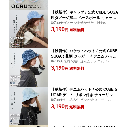
トドア 夏
【秋新作】キャップ / 公式 CUBE SUGA
R ダメージ加工 ベースボール キャップ
8/7up★ダメージを効かせた、味わいキャッ
(5色): アメカジ レディース 帽子 キャッ
プ。綿100％ ツイル ダメージ加工 色落ち加
3,190
プ 野球帽 古着風 カジュアル シンプル
送料無料
円
工 ヴィンテージ加工 ダメージ 無地 6パネル
スポーティ キューブシュガー
サイズ調節 アジャスター 古着 アメカジ
【秋新作】バケットハット / 公式 CUBE
SUGAR 花柄 ジャガード デニム ハット
8/7up★花柄を織り込んだ、デニムハット。
(2色): アメカジ レディース 帽子 ハット
綿100％ ジャガードデニム 花柄ジャガード
3,190
ジーンズ バケハ フラワー 総柄 日焼け
送料無料
円
織り柄 バケットハット 色落ち加工 フリン
防止 UV対策 カジュアル キューブシュ
ジ サイズ調節 カジュアル アメカジ 古着風
ガー
晩夏 初秋
【秋新作】デニムハット / 公式 CUBE S
UGAR デニム リボン付き チューリップ
8/7up★ちいさなリボンが遊ぶ、デニムハッ
ハット (2色): アメカジ レディース 帽子
ト。綿100％ デニム チューリップハット リ
3,190
ハット ジーンズ レトロ 日焼け防止 UV
送料無料
円
ボン付き 色落ち加工 ウォッシュ加工 甘辛
対策 カジュアル キューブシュガー
ミックス カジュアル ガーリー 古着風 オー
ルシーズン