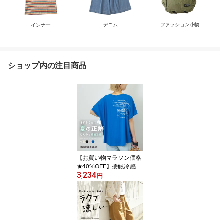
デニム
ファッション小物
インナー
ショップ内の注目商品
【お買い物マラソン価格
★40%OFF】接触冷感T
3,234
シャツ / 公式 CUBE SUG
円
AR 冷感天竺 ドルマン タ
ック入り プルオーバー T
シャツ (5色): アメカジ レ
ディース トップス Tシャ
ツ ひんやり ロゴTシャツ