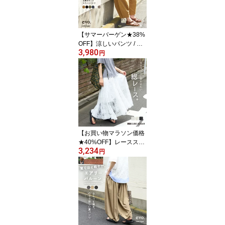
半袖 カットソー カジュ
アル キューブシュガー
【サマーバーゲン★38%
OFF】涼しいパンツ / WE
3,980
B限定 cube sugar evo.
円
(キューブシュガーエボ)
立体 ポケット イージー
コクーンパンツ (6色): ア
メカジ レディース ボト
ムス パンツ 無地 シンプ
ル カジュアル ナチュラ
ル リラックス
【お買い物マラソン価格
★40%OFF】レーススカ
3,234
ート / 公式 CUBE SUGA
円
R 花柄 レース ギャザー
スカート (3色): アメカジ
レディース ボトムス ス
カート 刺繍 ロング丈 ウ
エストゴム フレア カジ
ュアル ナチュラル キュ
ーブシュガー