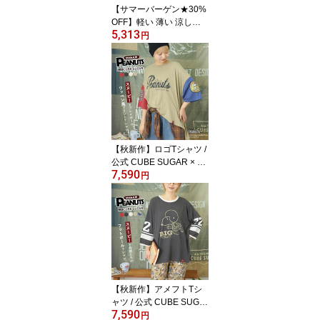
【サマーバーゲン★30%
OFF】軽い 薄い 涼しい
5,313
パンツ / cube sugar evo.
円
(キューブシュガーエボ)
エアリーバルーンパンツ
(3色): アメカジ レディー
ス ボトムス パンツ イー
ジーパンツ ウエストゴム
無地 涼しい シンプル カ
ジュアル
【秋新作】ロゴTシャツ /
公式 CUBE SUGAR × PE
7,590
ANUTS ( ピーナッツ ) 3
円
2/-スラブ天竺 配色 ワイ
ド Tシャツ (4色): レディ
ース トップス カットソ
ー キャラクター オーバ
ーサイズ スヌーピー ア
メカジ カジュアル キュ
ーブシュガー
【秋新作】アメフトTシ
ャツ / 公式 CUBE SUGA
7,590
R × PEANUTS ( ピーナ
円