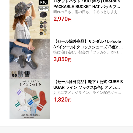
バケットハット / KiU (キウ) UV&RAIN
PACKABLE BUCKET HAT パッカブル
晴れの日も、雨の日も。くるっとしまえ
バケットハット(9色): レディース ハット
て、さっとかぶれる。帽子 サファリハット
2,970
帽子 総柄 はっ水 防水 雨の日 UVカット
円
バケットハット 柄 総柄 ネコ柄 レオパード
コンパクト 折り畳み 総柄 アウトドア
無地 ワンポイント 撥水 防水 パッカブル UV
カット K326
【セール除外商品】サンダル / bi×sole
(バイソール) クロックシューズ (3色): ア
街に溶け込む、都会の「ツッカケ」 bi×sole
メカジ レディース シューズ サンダル
クロックサンダル クロックシューズ EVAサ
3,850
靴 サボ ユニセックス カジュアル シン
円
ンダル オフィス履き ガーデニング キャン
プル
プ シンプル 無地 履きやすい オールシーズ
ン
【セール除外商品】靴下 / 公式 CUBE S
UGAR ライン ソックス(5色): アメカジ
足元にアメカジライン。ライン配色ソック
レディース 靴下 くつ下 ソックス ライ
ス レディース 靴下 クルーソックス ライン
1,320
ン入り 二本線 スポーティ 配色 ギフト
円
ソックス 配色 ソックス ロゴプリント バイ
プレゼント 23cm 24cm 25cm キューブ
カラー ライン シンプル デイリー プレゼン
シュガー
ト