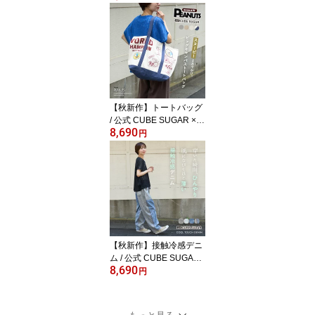
ッツ ) 32/-スラブ天竺 ラ
イン入り 7分袖 プルオー
バー Tシャツ (5色): レデ
ィース トップス カット
ソー キャラクター オー
バーサイズ スヌーピー
アメカジ カジュアル キ
ューブシュガー
【秋新作】トートバッグ
/ 公式 CUBE SUGAR × P
8,690
EANUTS ( ピーナッツ )
円
キャンバス ビッグ トー
トバッグ (4色): アメカジ
レディース 鞄 バッグ か
ばん 帆布 ロゴプリント
スヌーピー 大きめ 綿 通
勤 通学 カジュアル ナチ
ュラル キューブシュガー
【秋新作】接触冷感デニ
ム / 公式 CUBE SUGAR
8,690
4.5オンス 接触冷感 デニ
円
ム コクーンパンツ (4色):
アメカジ レディース ボ
トムス パンツ デニム 涼