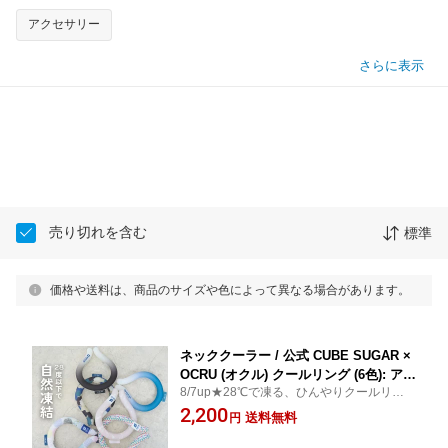
アクセサリー
さらに表示
売り切れを含む
標準
価格や送料は、商品のサイズや色によって異なる場合があります。
ネッククーラー / 公式 CUBE SUGAR ×
OCRU (オクル) クールリング (6色): アメ
8/7up★28℃で凍る、ひんやりクールリン
カジ レディース クールリング アイスリ
グ。PCM素材 約90分持続 自然凍結 結露し
2,200
ング 冷感 首用 ネックアイス 暑さ対策
送料無料
円
にくい 繰り返し使える 洗える ネッククー
熱中症予防 キューブシュガー
ラー 暑さ対策 首元冷却 スポーツ 家事 アウ