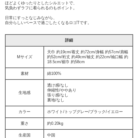
ほどよくゆったりとしたシルエットで、
気負わずラフに着られるのもポイント。
日常にすっとなじみながら、
自分らしいペースで過ごしたくなるロゴTです。
詳細
天巾 約19cm/着丈 約72cm/身幅 約57cm/肩幅
Mサイズ
約52cm/裄丈 約49cm/袖丈 約22cm/袖口幅 約
18.5cm/裾巾 約58cm
素材
綿100%
透け感/なし
伸縮性/ややあり
生地感
張り感/なし
裏地/なし
カラー
ホワイト/トップグレー/ブラック/イエロー
重さ
約0.20kg
生産国
中国