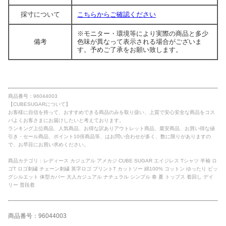
採寸について
こちらからご確認ください
※モニター・環境等により実際の商品と多少
備考
色味が異なって表示される場合がございま
す。予めご了承をお願い致します。
商品番号：96044003
【CUBESUGARについて】
お客様に自信を持って、おすすめできる商品のみを取り扱い、上質で安心安全な商品をコス
パよくお客さまにお届けしたいと考えております。
ランキング上位商品、人気商品、お得な訳ありアウトレット商品、最安商品、お買い得な値
引き・セール商品、ポイント10倍商品等、はお問い合わせが多く、数に限りがありますの
で、お早目にお買い求めください。
商品カテゴリ：レディース カジュアル アメカジ CUBE SUGAR エイジレス Tシャツ 半袖 ロ
ゴT ロゴ刺繍 チェーン刺繍 英字ロゴ プリントT カットソー 綿100% コットン ゆったり ビッ
グシルエット 体型カバー 大人カジュアル ナチュラル シンプル 春 夏 トップス 着回し デイ
リー 普段着
商品番号：96044003