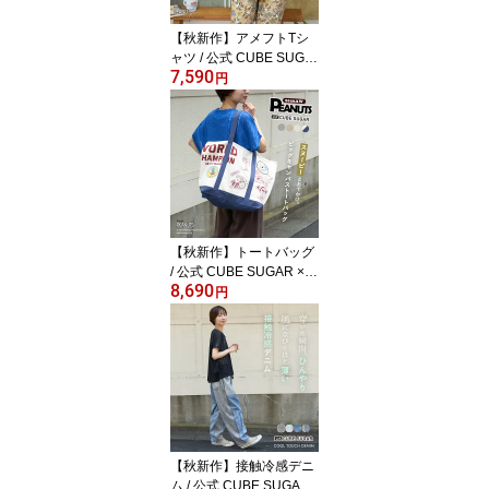
ーブシュガー
【秋新作】アメフトTシ
ャツ / 公式 CUBE SUGA
7,590
R × PEANUTS ( ピーナ
円
ッツ ) 32/-スラブ天竺 ラ
イン入り 7分袖 プルオー
バー Tシャツ (5色): レデ
ィース トップス カット
ソー キャラクター オー
バーサイズ スヌーピー
アメカジ カジュアル キ
ューブシュガー
【秋新作】トートバッグ
/ 公式 CUBE SUGAR × P
8,690
EANUTS ( ピーナッツ )
円
キャンバス ビッグ トー
トバッグ (4色): アメカジ
レディース 鞄 バッグ か
ばん 帆布 ロゴプリント
スヌーピー 大きめ 綿 通
勤 通学 カジュアル ナチ
ュラル キューブシュガー
【秋新作】接触冷感デニ
ム / 公式 CUBE SUGAR