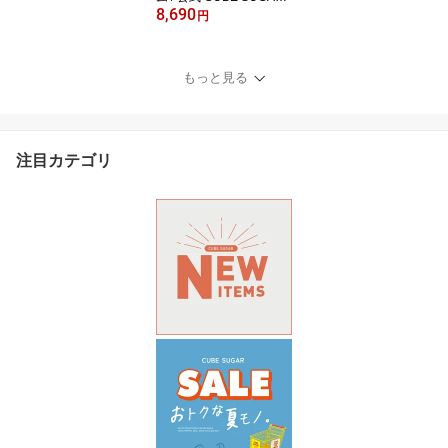
8,690
4.5オンス 接触冷感 デニ
円
ム コクーンパンツ (4色):
アメカジ レディース ボ
トムス パンツ デニム 涼
もっと見る
しいパンツ 薄手 ウエス
トゴム カジュアル キュ
ーブシュガー
注目カテゴリ