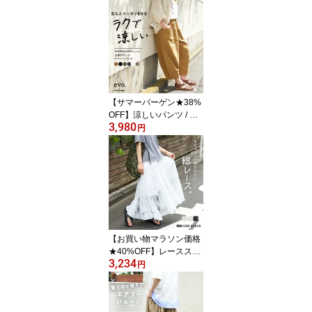
AR 冷感天竺 ドルマン タ
ック入り プルオーバー T
シャツ (5色): アメカジ レ
ディース トップス Tシャ
ツ ひんやり ロゴTシャツ
半袖 カットソー カジュ
アル キューブシュガー
【サマーバーゲン★38%
OFF】涼しいパンツ / WE
3,980
B限定 cube sugar evo.
円
(キューブシュガーエボ)
立体 ポケット イージー
コクーンパンツ (6色): ア
メカジ レディース ボト
ムス パンツ 無地 シンプ
ル カジュアル ナチュラ
ル リラックス
【お買い物マラソン価格
★40%OFF】レーススカ
3,234
ート / 公式 CUBE SUGA
円
R 花柄 レース ギャザー
スカート (3色): アメカジ
レディース ボトムス ス