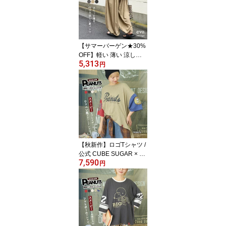
カート 刺繍 ロング丈 ウ
エストゴム フレア カジ
ュアル ナチュラル キュ
ーブシュガー
【サマーバーゲン★30%
OFF】軽い 薄い 涼しい
5,313
パンツ / cube sugar evo.
円
(キューブシュガーエボ)
エアリーバルーンパンツ
(3色): アメカジ レディー
ス ボトムス パンツ イー
ジーパンツ ウエストゴム
無地 涼しい シンプル カ
ジュアル
【秋新作】ロゴTシャツ /
公式 CUBE SUGAR × PE
7,590
ANUTS ( ピーナッツ ) 3
円
2/-スラブ天竺 配色 ワイ
ド Tシャツ (4色): レディ
ース トップス カットソ
ー キャラクター オーバ
ーサイズ スヌーピー ア
メカジ カジュアル キュ