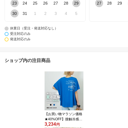
23
24
25
26
27
28
29
27
28
29
30
31
1
2
3
4
5
休業日（受注・発送対応なし）
受注対応のみ
発送対応のみ
ショップ内の注目商品
【お買い物マラソン価格
★40%OFF】接触冷感T
3,234
シャツ / 公式 CUBE SUG
円