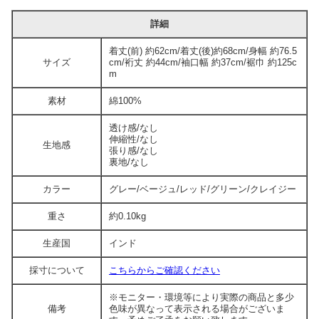
詳細
着丈(前) 約62cm/着丈(後)約68cm/身幅 約76.5
サイズ
cm/裄丈 約44cm/袖口幅 約37cm/裾巾 約125c
m
素材
綿100%
透け感/なし
伸縮性/なし
生地感
張り感/なし
裏地/なし
カラー
グレー/ベージュ/レッド/グリーン/クレイジー
重さ
約0.10kg
生産国
インド
採寸について
こちらからご確認ください
※モニター・環境等により実際の商品と多少
備考
色味が異なって表示される場合がございま