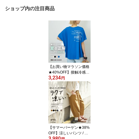
ショップ内の注目商品
【お買い物マラソン価格
★40%OFF】接触冷感T
3,234
シャツ / 公式 CUBE SUG
円
AR 冷感天竺 ドルマン タ
ック入り プルオーバー T
シャツ (5色): アメカジ レ
ディース トップス Tシャ
ツ ひんやり ロゴTシャツ
半袖 カットソー カジュ
アル キューブシュガー
【サマーバーゲン★38%
OFF】涼しいパンツ / WE
3,980
B限定 cube sugar evo.
円