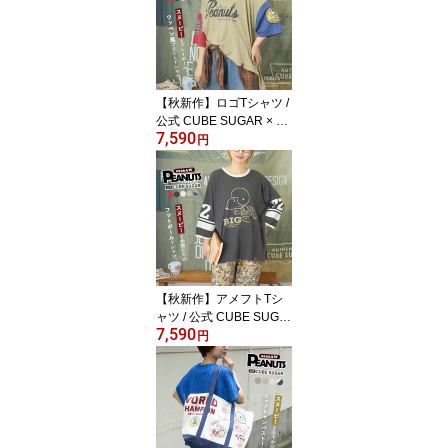
ス ボトムス パンツ イー
ジーパンツ ウエストゴム
無地 涼しい シンプル カ
ジュアル
【秋新作】ロゴTシャツ /
公式 CUBE SUGAR × PE
7,590
ANUTS ( ピーナッツ ) 3
円
2/-スラブ天竺 配色 ワイ
ド Tシャツ (4色): レディ
ース トップス カットソ
ー キャラクター オーバ
ーサイズ スヌーピー ア
メカジ カジュアル キュ
ーブシュガー
【秋新作】アメフトTシ
ャツ / 公式 CUBE SUGA
7,590
R × PEANUTS ( ピーナ
円
ッツ ) 32/-スラブ天竺 ラ
イン入り 7分袖 プルオー
バー Tシャツ (5色): レデ
ィース トップス カット
ソー キャラクター オー
バーサイズ スヌーピー