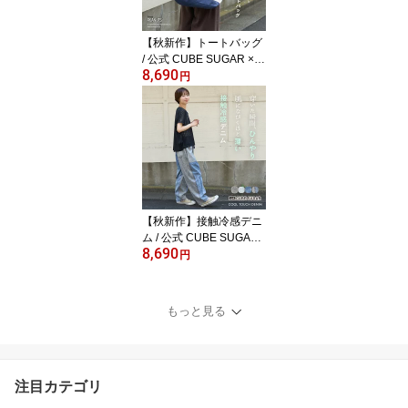
アメカジ カジュアル キ
ューブシュガー
【秋新作】トートバッグ
/ 公式 CUBE SUGAR × P
8,690
EANUTS ( ピーナッツ )
円
キャンバス ビッグ トー
トバッグ (4色): アメカジ
レディース 鞄 バッグ か
ばん 帆布 ロゴプリント
スヌーピー 大きめ 綿 通
勤 通学 カジュアル ナチ
ュラル キューブシュガー
【秋新作】接触冷感デニ
ム / 公式 CUBE SUGAR
8,690
4.5オンス 接触冷感 デニ
円
ム コクーンパンツ (4色):
アメカジ レディース ボ
トムス パンツ デニム 涼
もっと見る
しいパンツ 薄手 ウエス
トゴム カジュアル キュ
ーブシュガー
注目カテゴリ