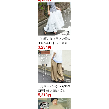
(キューブシュガーエボ)
立体 ポケット イージー
コクーンパンツ (6色): ア
メカジ レディース ボト
ムス パンツ 無地 シンプ
ル カジュアル ナチュラ
ル リラックス
【お買い物マラソン価格
★40%OFF】レーススカ
3,234
ート / 公式 CUBE SUGA
円
R 花柄 レース ギャザー
スカート (3色): アメカジ
レディース ボトムス ス
カート 刺繍 ロング丈 ウ
エストゴム フレア カジ
ュアル ナチュラル キュ
ーブシュガー
【サマーバーゲン★30%
OFF】軽い 薄い 涼しい
5,313
パンツ / cube sugar evo.
円
(キューブシュガーエボ)
エアリーバルーンパンツ
(3色): アメカジ レディー