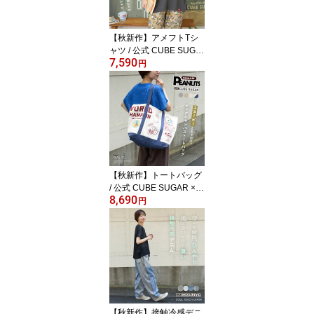
メカジ カジュアル キュ
ーブシュガー
【秋新作】アメフトTシ
ャツ / 公式 CUBE SUGA
7,590
R × PEANUTS ( ピーナ
円
ッツ ) 32/-スラブ天竺 ラ
イン入り 7分袖 プルオー
バー Tシャツ (5色): レデ
ィース トップス カット
ソー キャラクター オー
バーサイズ スヌーピー
アメカジ カジュアル キ
ューブシュガー
【秋新作】トートバッグ
/ 公式 CUBE SUGAR × P
8,690
EANUTS ( ピーナッツ )
円
キャンバス ビッグ トー
トバッグ (4色): アメカジ
レディース 鞄 バッグ か
ばん 帆布 ロゴプリント
スヌーピー 大きめ 綿 通
勤 通学 カジュアル ナチ
ュラル キューブシュガー
【秋新作】接触冷感デニ