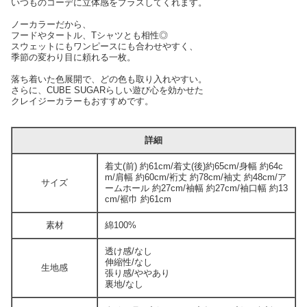
いつものコーデに立体感をプラスしてくれます。
ノーカラーだから、
フードやタートル、Tシャツとも相性◎
スウェットにもワンピースにも合わせやすく、
季節の変わり目に頼れる一枚。
落ち着いた色展開で、どの色も取り入れやすい。
さらに、CUBE SUGARらしい遊び心を効かせた
クレイジーカラーもおすすめです。
詳細
着丈(前) 約61cm/着丈(後)約65cm/身幅 約64c
m/肩幅 約60cm/裄丈 約78cm/袖丈 約48cm/ア
サイズ
ームホール 約27cm/袖幅 約27cm/袖口幅 約13
cm/裾巾 約61cm
素材
綿100%
透け感/なし
伸縮性/なし
生地感
張り感/ややあり
裏地/なし