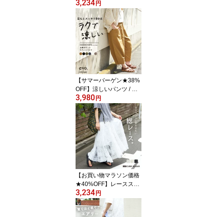
3,234
シャツ / 公式 CUBE SUG
円
AR 冷感天竺 ドルマン タ
ック入り プルオーバー T
シャツ (5色): アメカジ レ
ディース トップス Tシャ
ツ ひんやり ロゴTシャツ
半袖 カットソー カジュ
アル キューブシュガー
【サマーバーゲン★38%
OFF】涼しいパンツ / WE
3,980
B限定 cube sugar evo.
円
(キューブシュガーエボ)
立体 ポケット イージー
コクーンパンツ (6色): ア
メカジ レディース ボト
ムス パンツ 無地 シンプ
ル カジュアル ナチュラ
ル リラックス
【お買い物マラソン価格
★40%OFF】レーススカ
3,234
ート / 公式 CUBE SUGA
円
R 花柄 レース ギャザー
スカート (3色): アメカジ