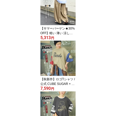
レディース ボトムス ス
カート 刺繍 ロング丈 ウ
エストゴム フレア カジ
ュアル ナチュラル キュ
ーブシュガー
【サマーバーゲン★30%
OFF】軽い 薄い 涼しい
5,313
パンツ / cube sugar evo.
円
(キューブシュガーエボ)
エアリーバルーンパンツ
(3色): アメカジ レディー
ス ボトムス パンツ イー
ジーパンツ ウエストゴム
無地 涼しい シンプル カ
ジュアル
【秋新作】ロゴTシャツ /
公式 CUBE SUGAR × PE
7,590
ANUTS ( ピーナッツ ) 3
円
2/-スラブ天竺 配色 ワイ
ド Tシャツ (4色): レディ
ース トップス カットソ
ー キャラクター オーバ
ーサイズ スヌーピー ア