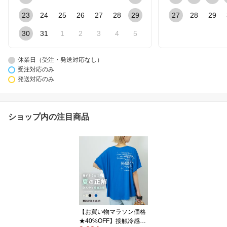
23
24
25
26
27
28
29
27
28
29
30
31
1
2
3
4
5
休業日（受注・発送対応なし）
受注対応のみ
発送対応のみ
ショップ内の注目商品
【お買い物マラソン価格
★40%OFF】接触冷感T