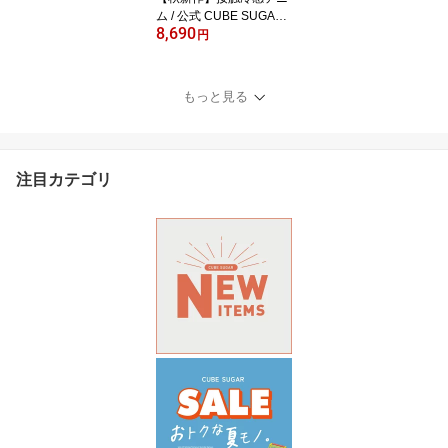
ム / 公式 CUBE SUGAR
8,690
4.5オンス 接触冷感 デニ
円
ム コクーンパンツ (4色):
アメカジ レディース ボ
トムス パンツ デニム 涼
もっと見る
しいパンツ 薄手 ウエス
トゴム カジュアル キュ
ーブシュガー
注目カテゴリ