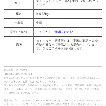
ナチュラル/チャコール/イエロー/カーキ/クレ
カラー
イジー
重さ
約0.36kg
生産国
中国
採寸について
こちらからご確認ください
※モニター・環境等により実際の商品と多少
備考
色味が異なって表示される場合がございま
す。予めご了承をお願い致します。
商品番号：15103250
【CUBESUGARについて】
お客様に自信を持って、おすすめできる商品のみを取り扱い、上質で安心安全な商品をコス
パよくお客さまにお届けしたいと考えております。
ランキング上位商品、人気商品、お得な訳ありアウトレット商品、最安商品、お買い得な値
引き・セール商品、ポイント10倍商品等、はお問い合わせが多く、数に限りがありますの
で、お早目にお買い求めください。
商品カテゴリ：レディース CUBE SUGAR キューブシュガー ツイル ノーカラージャケット
バルーンジャケット ワークジャケット 綿100% 羽織り 前開き ボタン開き ゆったりシルエッ