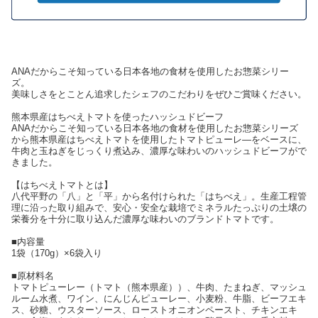
ANAだからこそ知っている日本各地の食材を使用したお惣菜シリー
ズ。
美味しさをとことん追求したシェフのこだわりをぜひご賞味ください。
熊本県産はちべえトマトを使ったハッシュドビーフ
ANAだからこそ知っている日本各地の食材を使用したお惣菜シリーズ
から熊本県産はちべえトマトを使用したトマトピューレ―をベースに、
牛肉と玉ねぎをじっくり煮込み、濃厚な味わいのハッシュドビーフがで
きました。
【はちべえトマトとは】
八代平野の「八」と「平」から名付けられた「はちべえ」。生産工程管
理に沿った取り組みで、安心・安全な栽培でミネラルたっぷりの土壌の
栄養分を十分に取り込んだ濃厚な味わいのブランドトマトです。
■内容量
1袋（170g）×6袋入り
■原材料名
トマトピューレー（トマト（熊本県産））、牛肉、たまねぎ、マッシュ
ルーム水煮、ワイン、にんじんピューレー、小麦粉、牛脂、ビーフエキ
ス、砂糖、ウスターソース、ローストオニオンペースト、チキンエキ