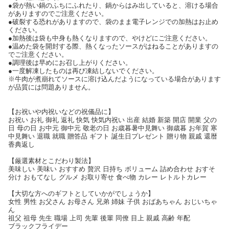
●袋が熱い鍋のふちにふれたり、鍋からはみ出していると、溶ける場合
がありますのでご注意ください。
●破裂する恐れがありますので、袋のまま電子レンジでの加熱はお止め
ください。
●加熱後は袋も中身も熱くなりますので、やけどにご注意ください。
●温めた袋を開封する際、熱くなったソースがはねることがありますの
でご注意ください。
●調理後は早めにお召し上がりください。
●一度解凍したものは再び凍結しないでください。
※牛肉が煮崩れてソースに溶け込んだようになっている場合があります
が品質には問題ありません。
【お祝いや内祝いなどの祝儀品に】
お祝い お礼 御礼 返礼 快気 快気内祝い 出産 結婚 新築 開店 開業 父の
日 母の日 お中元 御中元 敬老の日 お歳暮暑中見舞い 御歳暮 お年賀 寒
中見舞い 退職 就職 贈答品 ギフト 誕生日プレゼント 贈り物 親戚 還暦
香典返し
【厳選素材とこだわり製法】
美味しい 美味い おすすめ 贅沢 日持ち ボリューム 詰め合わせ おすそ
分け おもてなし グルメ お取り寄せ 食べ物 カレー レトルトカレー
【大切な方へのギフトとしていかがでしょうか】
女性 男性 お父さん お母さん 兄弟 姉妹 子供 おばあちゃん おじいちゃ
ん
祖父 祖母 先生 職場 上司 先輩 後輩 同僚 目上 親戚 高齢 年配
ブラックフライデー