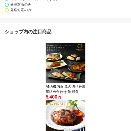
受注対応のみ
発送対応のみ
ショップ内の注目商品
ANA機内食 魚の切り身豪
華詰め合わせ 魚 焼魚 煮
5,400
魚 調理済み 西京焼き AN
円
A国際線ファーストクラ
ス ギフトセット 高級ギ
フト プレゼント お礼 誕
生日 ギフト グルメ 高級
飛行機 還暦祝い 個包装
惣菜 惣菜セット 惣菜ギ