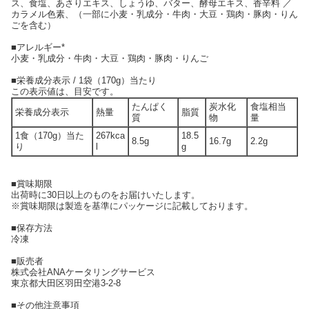
ス、食塩、あさりエキス、しょうゆ、バター、酵母エキス、香辛料 ／
カラメル色素、（一部に小麦・乳成分・牛肉・大豆・鶏肉・豚肉・りん
ごを含む）
■アレルギー*
小麦・乳成分・牛肉・大豆・鶏肉・豚肉・りんご
■栄養成分表示 / 1袋（170g）当たり
この表示値は、目安です。
たんぱく
炭水化
食塩相当
栄養成分表示
熱量
脂質
質
物
量
1食（170g）当た
267kca
18.5
8.5g
16.7g
2.2g
り
l
g
■賞味期限
出荷時に30日以上のものをお届けいたします。
※賞味期限は製造を基準にパッケージに記載しております。
■保存方法
冷凍
■販売者
株式会社ANAケータリングサービス
東京都大田区羽田空港3-2-8
■その他注意事項