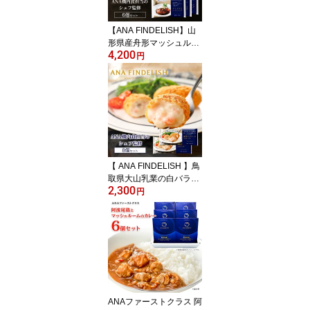
フト 機内食
【ANA FINDELISH】山
形県産舟形マッシュルー
4,200
ムを使ったデミグラスハ
円
ンバーグ お取り寄せグル
メ 簡単 時短 洋食 ana ア
ナ機内食 冷凍 贅沢グル
メ 食べ物 ギフト惣菜 惣
菜セット 惣菜ギフト 惣
菜 冷凍惣菜
【 ANA FINDELISH 】鳥
取県大山乳業の白バラ牛
2,300
乳を使った海老のクリー
円
ムコロッケ お取り寄せグ
ルメ 簡単 時短 洋食 ana
アナ機内食 冷凍 贅沢グ
ルメ 食べ物 ギフト惣菜
惣菜セット 惣菜ギフト
惣菜 冷凍惣菜
ANAファーストクラス 阿