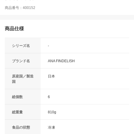
商品番号：400152
商品仕様
シリーズ名
-
ブランド名
ANA FINDELISH
原産国／製造
日本
国
総個数
6
総重量
810g
食品の状態
冷凍