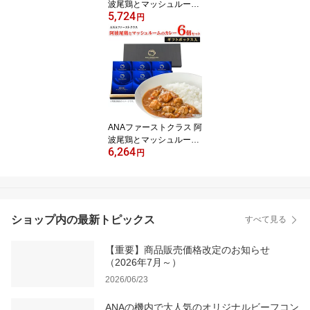
波尾鶏とマッシュルーム
5,724
のカレー 6個セット 中辛
円
レトルトカレー セット
高級 食品 ご当地 詰め合
わせ 飛行機 高級ギフト
プレゼント お礼 誕生日
手土産 ギフト グルメ 還
暦祝い
ANAファーストクラス 阿
波尾鶏とマッシュルーム
6,264
のカレー 6個セット ギフ
円
トボックス入り ギフトセ
ット 中辛 レトルトカレ
ー セット 高級 レトルト
カレー 食品 ギフトボッ
クス ご当地 飛行機 食べ
ショップ内の最新トピックス
すべて見る
物 ギフト カレー 仕送り
夜食
【重要】商品販売価格改定のお知らせ
（2026年7月～）
2026/06/23
ANAの機内で大人気のオリジナルビーフコン