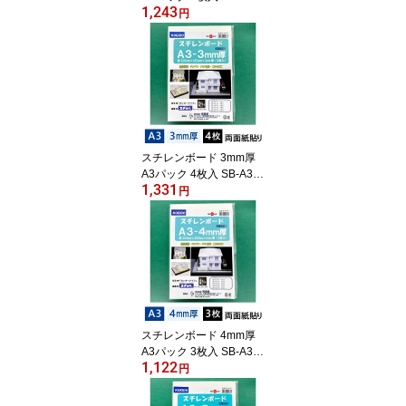
1,243
P【最短営業日発送】45
円
0×300×2mm 光栄堂 発泡
スチロール 板 パネル ボ
ード 発泡ボード 建築模
型 POP ポップ 工作 看板
展示 のりなし 白
スチレンボード 3mm厚
A3パック 4枚入 SB-A3-3
1,331
P【最短営業日発送】45
円
0×300×3mm 光栄堂 発泡
スチロール 板 パネル ボ
ード 発泡ボード 建築模
型 POP ポップ 工作 看板
展示 のりなし 白
スチレンボード 4mm厚
A3パック 3枚入 SB-A3-4
1,122
P【最短営業日発送】45
円
0×300×4mm 光栄堂 発泡
スチロール 板 パネル ボ