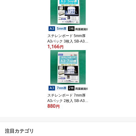
ード 発泡ボード 建築模
型 POP ポップ 工作 看板
展示 のりなし 白
スチレンボード 5mm厚
A3パック 3枚入 SB-A3-5
1,166
P【最短営業日発送】45
円
0×300×5mm 光栄堂 発泡
スチロール 板 パネル ボ
ード 発泡ボード 建築模
型 POP ポップ 工作 看板
展示 のりなし 白
スチレンボード 7mm厚
A3パック 2枚入 SB-A3-7
880
P【最短営業日発送】45
円
0×300×7mm 光栄堂 発泡
スチロール 板 パネル ボ
ード 発泡ボード 建築模
型 POP ポップ 工作 看板
注目カテゴリ
展示 のりなし 白