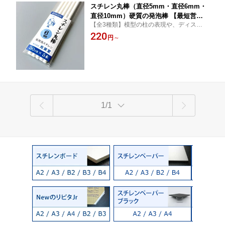
スチレン丸棒（直径5mm・直径6mm・
直径10mm）硬質の発泡棒 【最短営業
【全3種類】模型の柱の表現や、ディスプレ
日発送】光栄堂 発泡棒 ホワイト 工作
イに最適
220
発泡スチロール 模型材料 建築模型 展示
円
～
住宅模型 ジオラマ ディスプレイ
1/1