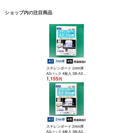
ショップ内の注目商品
スチレンボード 1mm厚
A3パック 4枚入 SB-A3-1
1,155
P【最短営業日発送】45
円
0×300×1mm 光栄堂 発泡
スチロール 板 パネル ボ
ード 発泡ボード 建築模
型 POP ポップ 工作 看板
展示 のりなし 白
スチレンボード 2mm厚
A3パック 4枚入 SB-A3-2