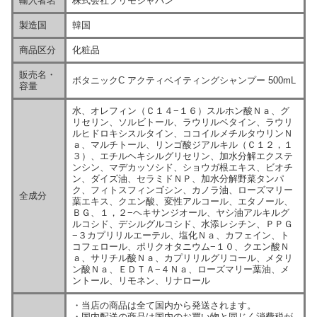
輸入者名
株式会社プリモジャパン
製造国
韓国
商品区分
化粧品
販売名・
ボタニックC アクティベイティングシャンプー 500mL
容量
水、オレフィン（Ｃ１４−１６）スルホン酸Ｎａ、グ
リセリン、ソルビトール、ラウリルベタイン、ラウリ
ルヒドロキシスルタイン、ココイルメチルタウリンＮ
ａ、マルチトール、リンゴ酸ジアルキル（Ｃ１２，１
３）、エチルヘキシルグリセリン、加水分解エクステ
ンシン、マデカッソシド、ショウガ根エキス、ビオチ
ン、ダイズ油、セラミドＮＰ、加水分解野菜タンパ
ク、フィトスフィンゴシン、カノラ油、ローズマリー
全成分
葉エキス、クエン酸、変性アルコール、エタノール、
ＢＧ、１，２−ヘキサンジオール、ヤシ油アルキルグ
ルコシド、デシルグルコシド、水添レシチン、ＰＰＧ
−３カプリリルエーテル、塩化Ｎａ、カフェイン、ト
コフェロール、ポリクオタニウム−１０、クエン酸Ｎ
ａ、サリチル酸Ｎａ、カプリリルグリコール、メタリ
ン酸Ｎａ、ＥＤＴＡ−４Ｎａ、ローズマリー葉油、メ
ントール、リモネン、リナロール
・当店の商品は全て国内から発送されます。
・国内配送の商品は国内のお買い物と同じく消費税が