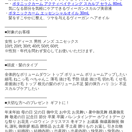
ー・
ボタニックカーム アクティベイティング スカルプ セラム 80mL
気になる部分を気軽にケアできるヴィーガンスカルプ美容液
・
ボタニックカーム エッセンシャルオイル 30mL
髪をすこやかに整え、ツヤを与えるヴィーガン ヘアオイル
━━━━━━━━━━━
■対象のお客様
━━━━━━━━━━━
女性 レディース 男性 メンズ ユニセックス
10代 20代 30代 40代 50代 60代
※性別・年代を問わず安心してお使いいただけます。
━━━━━━━━━━━
■頭皮・髪のタイプ
━━━━━━━━━━━
全体的なボリュームダウン トップ ボリューム ボリュームアップしたい
細毛 ねこっ毛 ぺちゃんこ 薄毛 抜け毛 予防 頭皮 抜け毛 切れ毛 くせ毛
産後抜け毛 トップ 根元の髪のボリューム不足 髪の弾力 ハリ コシ 不足
スカルプケアしたい
━━━━━━━━━━━
■大切な方へのプレゼント ギフトに！
━━━━━━━━━━━
年末年始 母の日 父の日 御中元 お中元 お見舞い 暑中御見舞 残暑御見
舞 敬老の日 記念日 節分 卒業 卒園 バレンタインデー ホワイトデー ひ
な祭り お花見 ハロウィン クリスマス 冬ギフト お歳暮 御歳暮御祝 御
礼 謝礼 御挨拶 粗品 贈答品 お土産 手土産 贈りもの お返し 引き出物
お祝い 結婚祝い 結婚内祝い 出産祝い 出産内祝い 快気祝い 快気内い