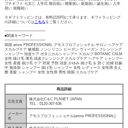
プチギフト 七五三 入学式 開店祝い 開業祝い 新築祝い 誕生祝い 入学
祝い 就職祝い
※ギフトラッピングは、有料(220円)にて承ります。ギフトラッピング
の詳細については
こちら
をご覧ください。
━━━━━━━━━━━
■関連キーワード
━━━━━━━━━━━
韓国 amos PROFESSIONAL アモスプロフェショナル サロン ヘアケア
スカルプケア 敏感肌 ノンシリコン ビーガン ヴィーガン クレンジング
シャンプー 頭皮ケア ボタニカルシャンプー スカルプ BOTANIC CALM
女性 抜け毛 薄毛 頭皮クレンジング スカルプケア ヘアケア シャンプー
女性 産後 抜け毛 ケア 対策 予防 頭皮 かゆみ 抜け毛 を 防ぐ 妊婦 妊娠
中 無添加 シャンプー 抜け毛 シャンプー 女性 レディース 女性用 生え
際 美髪 シャンプー 女性 女性用 男性 韓国 スカルプケア
商品詳細
株式会社C＆C PLANET JAPAN
広告文責
TEL : 0120-307-636
メーカー
アモスプロフェッショナル(amos PROFESSIONAL)
名