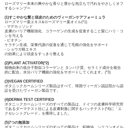
ローズマリー本来の爽やかな香りと豊かな泡立ちで汚れをやさしくオフ
するシャンプー
(1)すこやかな髪と頭皮のためのヴィーガンケアフォーミュラ
ローズマリー葉エキス&ローズマリー葉オイル(*1)
- マデカッソシド
皮膚のバリア機能強化、コラーゲンの生成を促進すること髪にハリ・コ
シを与える
- ビオチン
ケラチン生成、栄養代謝の促進を通じて毛根の強化をサポート
- ショウガ根エキス
の効果により頭皮をすっきり整える
(2)PLANT ACTIVATOR(*2)
植物由来の低分子類似コラーゲンと タンパク質、セラミド成分を複合
的に配合。水分バリア機能の強化をサポートしてくれます。(*3)
(3)VEGAN CERTIFIED
ボタニックカームシリーズ製品はすべて、韓国ヴィーガン認証院から認
証を受けたヴィーガン製品です。
(4)DERMA TEST CERTIFIED
ボタニックカームシリーズのすべての製品は、ドイツの皮膚科学研究所
であるダーマテスト社による皮膚刺激に関するパッチテスト(*4)に「エ
クセレントグレード」を獲得しました。
(5)7つの無添加
ボタニックカームシリーズのすべての製品は、鉱物油、シリコンオイル