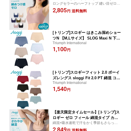
ロングセラーのハーフトップ 縫い目ゼロで
ロ フィール ベーシック 2 ブラトップ ハ
なめらかな着けごこち 無縫製 ノンワイヤー
2,805
ーフトップ sloggi Zero Feel Top JX ト
送料無料
円
ブラジャー ブラトップ
リンプ
[トリンプ]スロギー はきこみ深めショー
ツN 【M,Lサイズ】 SLOG Maxi N 下着
Triumph International
レディース ショーツ ハイウエスト 深履
1,100
き 深ばき 綿混 快適 シンプル 無地 ロン
円
グセラー sloggi
[トリンプ]スロギーフィット 2.0 ボーイ
ズレングス sloggi Fit 2.0 PT 綿混 コッ
Triumph International
トン ショーツ レディース 下着 シンプ
1,540
ル 無地 定番 レース
円
【楽天限定タイムセール】[トリンプ]ス
ロギー ゼロ フィール 綿混タイプ カッ
綿混×吸水速乾で汗をかく季節もさらっと快
プ付きハーフトップ【S,M,L,LLサイ
適！縫い目ゼロでなめらかな着けごこち 無
2,849
ズ】sloggi G028 N-Top ノンワイヤー
送料無料
円