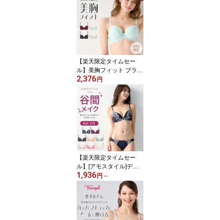
ット【A,B,C,Dカップ】A
MST1150 WHU2 + Hikini
JX 下着 レース 谷間 美胸
盛り 盛れる ブラ ショー
ツ 上下セット
【楽天限定タイムセー
ル】美胸フィット ブラジ
2,376
ャー アザレア TRAC001
円
WHU下着 レース 花柄 大
きいサイズ ラージサイズ
トリンプ トリンプブラジ
ャー
【楽天限定タイムセー
ル】[アモスタイル]デイ
1,936
リーAMOSTYLE 寄せブ
円
～
ラ ブラ＆ショーツセット
クラシックフラワー【B,
C,D,Eカップ】AMST514
WHU + Mini JX