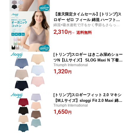
【楽天限定タイムセール】[トリンプ]ス
ロギー ゼロ フィール 綿混 ハーフトッ
綿混×吸水速乾で汗をかく季節もさらっと快
プ Vネック【S,M,Lサイズ】sloggi G06
適！縫い目ゼロでなめらかな着けごこち 無
2,310
8 N-Top2 オーガニックコットン インナ
送料無料
円
～
縫製
ー レディース
[トリンプ]スロギー はきこみ深めショー
ツN【LLサイズ】 SLOG Maxi N 下着
Triumph International
レディース ショーツ ハイウエスト 深履
1,320
き 深ばき 綿混 快適 シンプル 無地 ロン
円
グセラー sloggi
[トリンプ]スロギーフィット 2.0 マキシ
【M,Lサイズ】sloggi Fit 2.0 Maxi 綿混
Triumph International
コットン ショーツ レディース 下着 ハ
1,650
イウエスト お腹まで シンプル 無地 定
円
番 黒