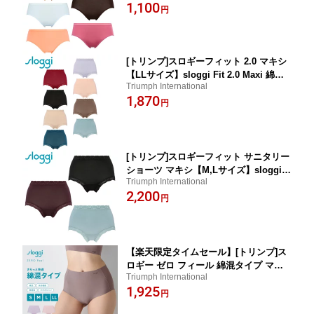
プル 定番 ブラック 黒 ベージュ 肌色 ピンク
1,100
円
ブルー オレンジ ブラウン
[トリンプ]スロギーフィット 2.0 マキシ
【LLサイズ】sloggi Fit 2.0 Maxi 綿混
Triumph International
コットン ショーツ レディース 下着 ハ
1,870
イウエスト お腹まで シンプル 無地 定
円
番 黒
[トリンプ]スロギーフィット サニタリー
ショーツ マキシ【M,Lサイズ】sloggi F
Triumph International
it SAN. Maxi 生理用 綿混 コットン レデ
2,200
ィース 下着 ハイウエスト お腹まで シ
円
ンプル 無地 定番 黒
【楽天限定タイムセール】[トリンプ]ス
ロギー ゼロ フィール 綿混タイプ マキ
Triumph International
シショーツ 【M,L,LLサイズ】sloggi G
1,925
028 Maxi ハイウエスト コットン ひびき
円
にくい 無縫製 レディース 下着