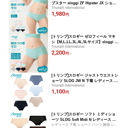
プスター sloggi ZF Hipster JX ショー
Triumph International
ツ ひびきにくい シームレス 無縫製 レ
1,980
ディース 下着
円
[トリンプ]スロギー ゼロフィール マキ
シ【M,L,LL,3L,4L,5Lサイズ】sloggi Z
Triumph International
F Maxi JX ショーツ ハイウエスト ひび
2,200
きにくい レディース 下着 大きいサイズ
円
～
ラージサイズ
[トリンプ]スロギー ジャストウエストシ
ョーツ SLOG JW N 下着 レディース sl
Triumph International
oggi
1,100
円
[トリンプ]スロギー ソフト ミディショ
ーツ SLOG Soft Midi N レディース 下
レディース 下着 ショーツ パンツ 無地 シン
着 無地 シンプル sloggi