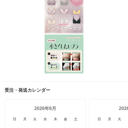
受注・発送カレンダー
2026年8月
20
日
月
火
水
木
金
土
日
月
火