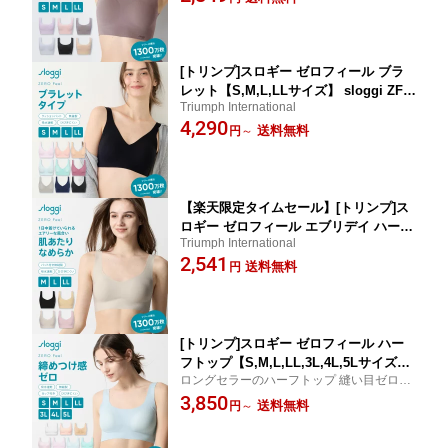
縫製
ブラジャー コットン 無縫製 ひびきにく
い インナー レディース 下着
[トリンプ]スロギー ゼロフィール ブラ
レット【S,M,L,LLサイズ】 sloggi ZF B
Triumph International
ralette JX ノンワイヤーブラジャー ワイ
4,290
ヤレスブラ ブラトップ レディース イン
送料無料
円
～
ナー 下着 無地
【楽天限定タイムセール】[トリンプ]ス
ロギー ゼロフィール エブリデイ ハーフ
Triumph International
トップ sloggi ZF N-Top CH ブラジャー
2,541
ノンワイヤーブラ ひびきにくい シーム
送料無料
円
レス インナー レディース
[トリンプ]スロギー ゼロフィール ハー
フトップ【S,M,L,LL,3L,4L,5Lサイズ】
ロングセラーのハーフトップ 縫い目ゼロで
sloggi ZF N-Top JX ブラジャー ノンワ
なめらかな着けごこち 無縫製 ノンワイヤー
3,850
イヤーブラ 吸水速乾 ひびきにくい シー
送料無料
円
～
ブラジャー ブラトップ 大きいサイズ ラー
ムレス インナー レディース 大きいサイ
ジサイズ
ズ ラージサイズ