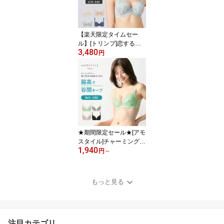
【楽天限定タイムセー
ル】[トリンプ]恋するブ
3,480
ラ643 ブラジャー【A,B,
円
C,D,Eカップ】 TR643 W
HU 下着 レース 谷間 美
胸 ズレにくい 大きいサ
イズ ラージサイズ
★期間限定セール★[アモ
スタイル]チャーミングラ
1,940
マー スリムライン Deep
円
～
V ブラジャー ハーバルガ
ーデン【B,C,D,E,F,Gサイ
ズ】AMST1499 WHU JX
もっと見る
脇高 谷間 美胸 大きいサ
イズ ラージサイズ
注目カテゴリ