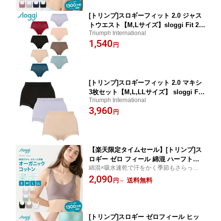
[トリンプ]スロギーフィット 2.0 ジャス
トウエスト【M,Lサイズ】sloggi Fit 2.0
Triumph International
JW 綿混 コットン ショーツ レディース
1,540
下着 シンプル 無地 定番 レース
円
[トリンプ]スロギーフィット 2.0 マキシ
3枚セット【M,L,LLサイズ】 sloggi Fit
Triumph International
2.0 Maxi 3P SET コットン ショーツ レ
3,960
ディース 下着 ハイウエスト お腹まで
円
シンプル 無地 定番 綿混
【楽天限定タイムセール】[トリンプ]ス
ロギー ゼロ フィール 綿混 ハーフトッ
綿混×吸水速乾で汗をかく季節もさらっと快
プ【S,M,L,LLサイズ】sloggi G068 N-T
適！縫い目ゼロでなめらかな着けごこち 無
2,090
op ブラジャー ノンワイヤーブラ 縫い目
送料無料
円
～
縫製
ゼロ 無縫製 ひびきにくい ブラトップ
オーガニックコットン 下着 インナー
[トリンプ]スロギー ゼロフィール ヒッ