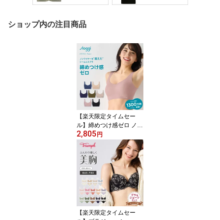
ショップ内の注目商品
【楽天限定タイムセー
ル】締めつけ感ゼロ ノン
2,805
ワイヤーブラジャー スロ
円
ギー ゼロ フィール ベー
シック 2 ブラトップ ハー
フトップ sloggi Zero Fee
l Top JX トリンプ
【楽天限定タイムセー