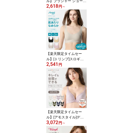
ル】ブラジャー ショーツ
2,618
セット クラッシー ペタ
円
～
ルズ ふんわり優しく 美
胸 ソフトブラ 下着 谷間
WHU + Hikini 34 Y3 S1
RL1 トリンプ
【楽天限定タイムセー
ル】[トリンプ]スロギー
2,541
ゼロフィール エブリデイ
円
ハーフトップ sloggi ZF
N-Top CH ブラジャー ノ
ンワイヤーブラ ひびきに
くい シームレス インナ
ー レディース
【楽天限定タイムセー
ル】[アモスタイル]デイ
3,072
ジーレース 夢みるブラD
円
～
eepV ブラ＆ショーツセ