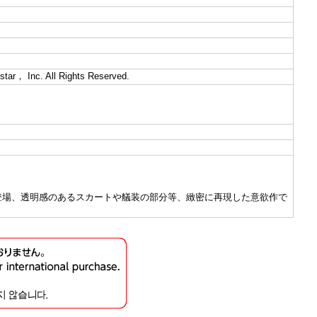
tar， Inc. All Rights Reserved.
て登場、透明感のあるスカートや艤装の部分等、緻密に再現した意欲作で