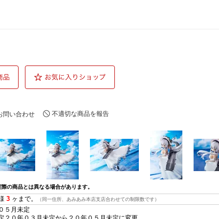
不適切な商品を報告
お問い合わせ
実際の商品とは異なる場合があります。
様
3
ヶまで。
（同一住所、あみあみ本店支店合わせての制限数です）
０５月未定
定２０年０３月未定から２０年０５月未定に変更