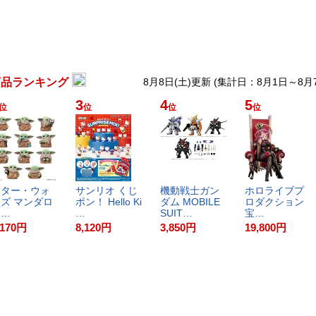
商品ランキング
8月8日(土)更新 (集計日：8月1日～8月
3
4
5
位
位
位
位
​タ​ー​・​ウ​ォ​
サ​ン​リ​オ​ ​く​じ​
機​動​戦​士​ガ​ン​
ホ​ロ​ラ​イ​ブ​プ​
ズ​ ​マ​ン​ダ​ロ​
ポ​ン​！​ ​H​e​l​l​o​ ​K​i​
ダ​ム​ ​M​O​B​I​L​E​ ​
ロ​ダ​ク​シ​ョ​ン​ ​
​…
…
S​U​I​T​…
宝​…
,170
円
8,120
円
3,850
円
19,800
円