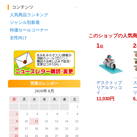
このショップの人気
1
2
位
デ​ス​ク​ト​ッ​プ​
ス
リ​ア​ル​マ​ッ​コ​
ー​
イ​ ​…
リ
11,030
円
6