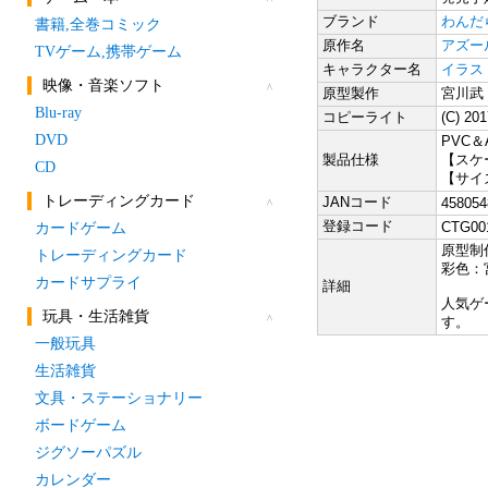
ブランド
わんだ
原作名
アズー
キャラクター名
イラス
原型製作
宮川武
コピーライト
(C) 20
PVC
製品仕様
【スケー
【サイ
JANコード
458054
登録コード
CTG001
原型制
彩色：
詳細
人気ゲ
す。