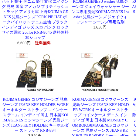
ハット 帽子 デニム 経年変化 エイジン
KOJIMA GENES J washer 児島ジ
K
グ 児島 国産 アメカジ ブリティッシュ
ーンズ ジェイウォッシャー ジー
A
トラッド アメリカ屋 上野KOJIMA GE
ンズ専用洗剤KOJIMA GENES J w
S
NES 児島ジーンズ PORK PIE HAT ポ
asher 児島ジーンズ ジェイウォ
ークパイハット デニム生地 ブラック
ッシャー ジーンズ専用洗剤
インディゴ ジャズ スカ パンク ロック
1,650円
サイズ調節 2color RNB-9045 送料無料
39ショップ
6,600円
送料無料
KOJIMA GENES コジマジーンズ 児島
KOJIMA GENES コジマジーンズ
ジーンズ JEANS KEY HOLDER WORK
児島ジーンズ JEANS KEY HOLD
め
キーホルダー ストラップ コインケー
ER WORK キーホルダー ストラ
ス デニム インディゴ 岡山 日本製KOJ
ップ コインケース デニム イン
除
IMA GENES コジマジーンズ 児島ジー
ディゴ 岡山 日本製 MONKEY C
ンズ JEANS KEY HOLDER キーホルダ
OMBOKOJIMA GENES コジマジ
ー ストラップ RNB-994
ーンズ 児島ジーンズ JEANS KE
ッ
3,850円
Y HOLDER WORK キーホルダー