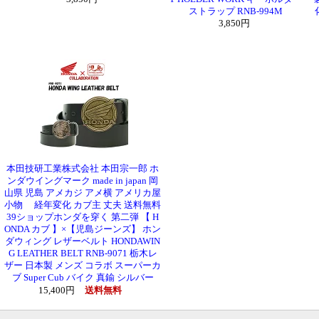
ストラップ RNB-994M
3,850円
本田技研工業株式会社 本田宗一郎 ホ
ンダウイングマーク made in japan 岡
山県 児島 アメカジ アメ横 アメリカ屋
小物 経年変化 カブ主 丈夫 送料無料
39ショップホンダを穿く 第二弾 【 H
ONDA カブ 】×【児島ジーンズ】 ホン
ダウィング レザーベルト HONDAWIN
G LEATHER BELT RNB-9071 栃木レ
ザー 日本製 メンズ コラボ スーパーカ
ブ Super Cub バイク 真鍮 シルバー
15,400円
送料無料