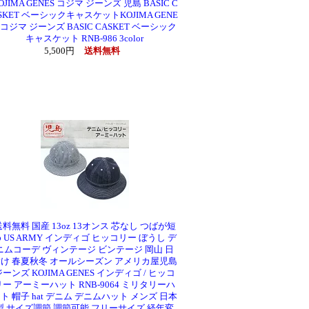
OJIMA GENES コジマ ジーンズ 児島 BASIC C
SKET ベーシックキャスケットKOJIMA GENE
 コジマ ジーンズ BASIC CASKET ベーシック
キャスケット RNB-986 3color
5,500円
送料無料
送料無料 国産 13oz 13オンス 芯なし つばが短
 US ARMY インディゴ ヒッコリー ぼうし デ
ニムコーデ ヴィンテージ ビンテージ 岡山 日
け 春夏秋冬 オールシーズン アメリカ屋児島
ジーンズ KOJIMA GENES インディゴ / ヒッコ
リー アーミーハット RNB-9064 ミリタリーハ
ト 帽子 hat デニム デニムハット メンズ 日本
製 サイズ調節 調節可能 フリーサイズ 経年変