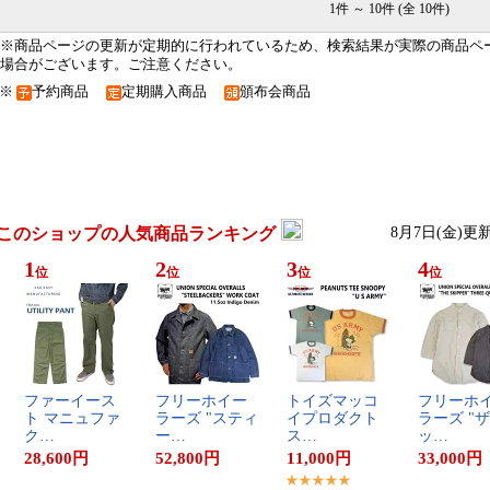
1件 ～ 10件 (全 10件)
※商品ページの更新が定期的に行われているため、検索結果が実際の商品ペ
場合がございます。ご注意ください。
※
予約商品
定期購入商品
頒布会商品
このショップの人気商品ランキング
8月7日(金)更
1
2
3
4
位
位
位
位
フ​ァ​ー​イ​ー​ス​
フ​リ​ー​ホ​イ​ー​
ト​イ​ズ​マ​ッ​コ​
フ​リ​ー​ホ​イ
ト​ ​マ​ニ​ュ​フ​ァ​
ラ​ー​ズ​ ​"​ス​テ​ィ​
イ​プ​ロ​ダ​ク​ト​ ​
ラ​ー​ズ​ ​"​ザ​
ク​…
ー​…
ス​…
ッ​…
28,600
円
52,800
円
11,000
円
33,000
円