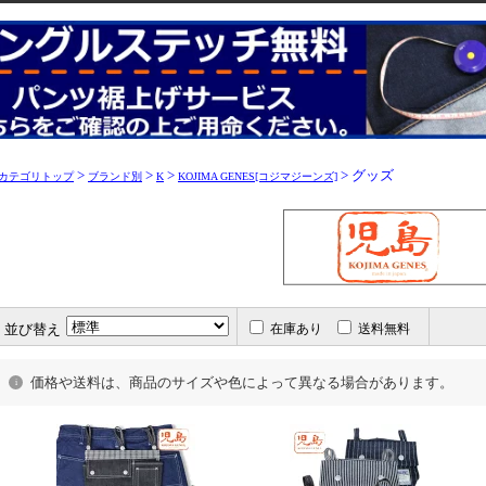
>
>
>
> グッズ
カテゴリトップ
ブランド別
K
KOJIMA GENES[コジマジーンズ]
並び替え
在庫あり
送料無料
価格や送料は、商品のサイズや色によって異なる場合があります。