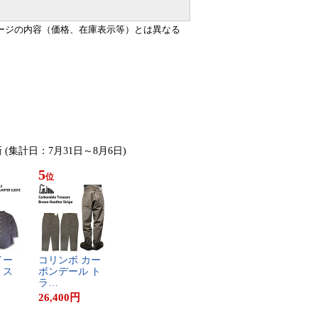
ージの内容（価格、在庫表示等）とは異なる
新 (集計日：7月31日～8月6日)
5
位
​ー​
コ​リ​ン​ボ​ ​カ​ー​
 ​ス​
ボ​ン​デ​ー​ル​ ​ト​
ラ​…
26,400
円