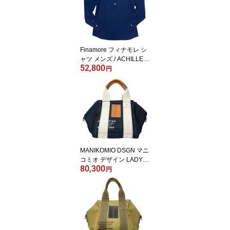
イタリア 長袖 春 夏
Finamore フィナモレ シ
ャツ メンズ / ACHILLE P
52,800
ORTO アキレ ポルト ラ
円
イトオンスデニム カッタ
ウェイカラー プルオーバ
ーシャツ インディゴブル
ー / C0744D イタリア 長
袖
MANIKOMIO DSGN マニ
コミオ デザイン LADY24
80,300
DENIM レディ24 キュー
円
ブ型 2WAYバッグ インデ
ィゴブルー / イタリア ユ
ニセックス