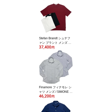
ット ネイビー / メンズ イ
タリア ビジネス カジュ
アル 春 夏 / 60110003 T-
JACKET ティージャケッ
ト
Stefan Brandt シュテフ
ァン ブラント メンズ シ
37,400
ーアイランドコットン フ
円
レンチテリー スウェット
ライク ストレッチTシャ
ツ ホワイト ボルドー ブ
ラック / 61039001
Finamore フィナモレ シ
ャツ メンズ / SIMONE B
46,200
ALI C0484I シモーネ バ
円
ーリ カッタウェイカラー
シアサッカー ストライプ
シャツ / ブルー ネイビー