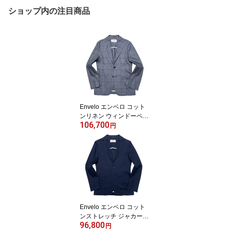
ショップ内の注目商品
Envelo エンベロ コット
ンリネン ウィンドーペー
106,700
ン シングル 2Bジャケッ
円
ト ブルー / メンズ イタリ
ア ビジネス カジュアル
春 夏 / 61210003 T-JACK
ET ティージャケット
Envelo エンベロ コット
ンストレッチ ジャカード
96,800
織り シングル 2Bジャケ
円