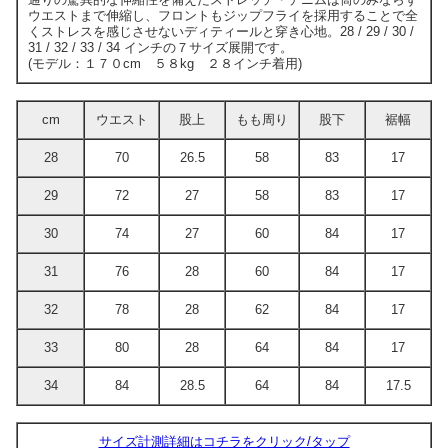
ウエストまで伸縮し、フロントもジップフライを採用することで全
くストレスを感じさせないディティールと穿き心地。28 / 29 / 30 /
31 / 32 / 33 / 34 インチの７サイズ展開です。
(モデル：１７０cm ５８kg ２８インチ着用)
cm
ウエスト
股上
もも周り
股下
裾幅
28
70
26.5
58
83
17
29
72
27
58
83
17
30
74
27
60
84
17
31
76
28
60
84
17
32
78
28
62
84
17
33
80
28
64
84
17
34
84
28.5
64
84
17.5
サイズ計測詳細はコチラをクリック/タップ