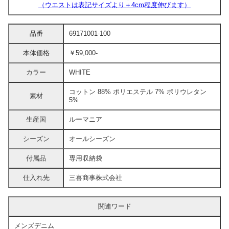
（ウエストは表記サイズより＋4cm程度伸びます）
品番
69171001-100
本体価格
￥59,000-
カラー
WHITE
コットン 88% ポリエステル 7% ポリウレタン
素材
5%
生産国
ルーマニア
シーズン
オールシーズン
付属品
専用収納袋
仕入れ先
三喜商事株式会社
関連ワード
メンズデニム