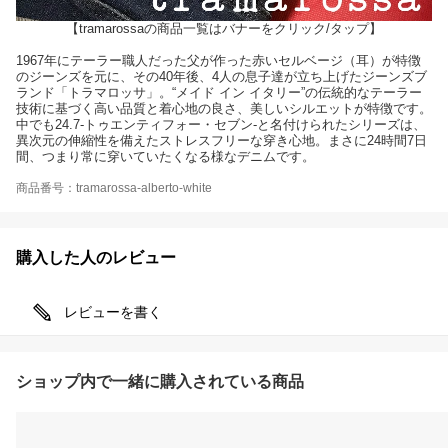
【tramarossaの商品一覧はバナーをクリック/タップ】
1967年にテーラー職人だった父が作った赤いセルベージ（耳）が特徴
のジーンズを元に、その40年後、4人の息子達が立ち上げたジーンズブ
ランド「トラマロッサ」。“メイド イン イタリー”の伝統的なテーラー
技術に基づく高い品質と着心地の良さ、美しいシルエットが特徴です。
中でも24.7-トゥエンティフォー・セブン-と名付けられたシリーズは、
異次元の伸縮性を備えたストレスフリーな穿き心地。まさに24時間7日
間、つまり常に穿いていたくなる様なデニムです。
商品番号：tramarossa-alberto-white
購入した人のレビュー
レビューを書く
ショップ内で一緒に購入されている商品