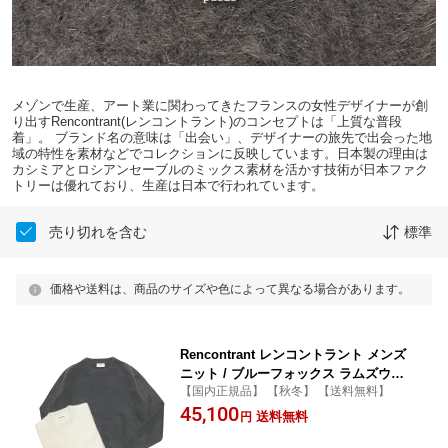
メゾンで生産、アート業に関わってきたフランスの女性デザイナーが創
り出すRencontrant(レンコントラント)のコンセプトは「上質な普段
着」。 ブランド名の意味は「出会い」、デザイナーの旅先で出会った地
域の特性を素材などでコレクションに反映しています。日本製の理由は
カシミアとロシアンセーブルのミックス素材を活かす技術が日本ファク
トリーは優れており、生産は日本で行われています。
売り切れを含む
標準
価格や送料は、商品のサイズや色によって異なる場合があります。
Rencontrant レンコントラント メンズ
ニット / ブルーフォックス ラムズウー
【国内正規品】 【秋冬】 【送料無料】
ル クルーネックニット オフホワイト ブ
45,100
ラック / フランス セーター / 10059
送料無料
円