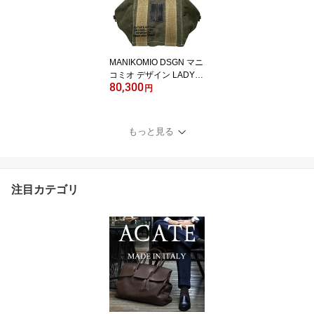
MANIKOMIO DSGN マニ
コミオ デザイン LADY24
80,300
NEW TENT CAMP MILIT
円
ARY レディ24 キューブ
型 2WAYバッグ / イタリ
ア ユニセックス
もっと見る
注目カテゴリ