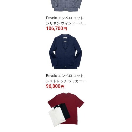
Envelo エンベロ コット
ンリネン ウィンドーペー
106,700
ン シングル 2Bジャケッ
円
ト ブルー / メンズ イタリ
ア ビジネス カジュアル
春 夏 / 61210003 T-JACK
ET ティージャケット
Envelo エンベロ コット
ンストレッチ ジャカード
96,800
織り シングル 2Bジャケ
円
ット ネイビー / メンズ イ
タリア ビジネス カジュ
アル 春 夏 / 60110003 T-
JACKET ティージャケッ
ト