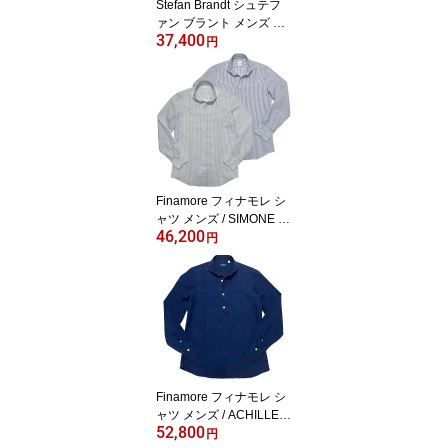
Stefan Brandt シュテフ
ァン ブラント メンズ シ
37,400
ーアイランドコットン フ
円
レンチテリー スウェット
ライク ストレッチTシャ
ツ ホワイト ボルドー ブ
ラック / 61039001
Finamore フィナモレ シ
ャツ メンズ / SIMONE B
46,200
ALI C0484I シモーネ バ
円
ーリ カッタウェイカラー
シアサッカー ストライプ
シャツ / ブルー ネイビー
イタリア 長袖 春 夏
Finamore フィナモレ シ
ャツ メンズ / ACHILLE P
52,800
ORTO アキレ ポルト ラ
円