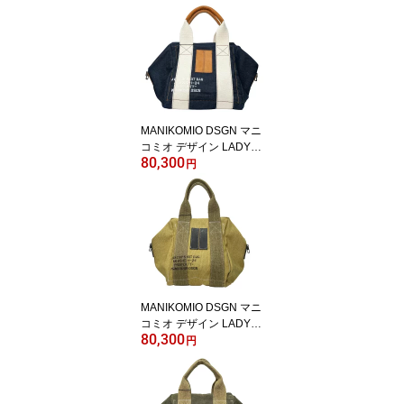
イトオンスデニム カッタ
ウェイカラー プルオーバ
ーシャツ インディゴブル
ー / C0744D イタリア 長
袖
MANIKOMIO DSGN マニ
コミオ デザイン LADY24
80,300
DENIM レディ24 キュー
円
ブ型 2WAYバッグ インデ
ィゴブルー / イタリア ユ
ニセックス
MANIKOMIO DSGN マニ
コミオ デザイン LADY24
80,300
NEW TENT CAMP SAN
円
D レディ24 キューブ型 2
WAYバッグ / イタリア ユ
ニセックス