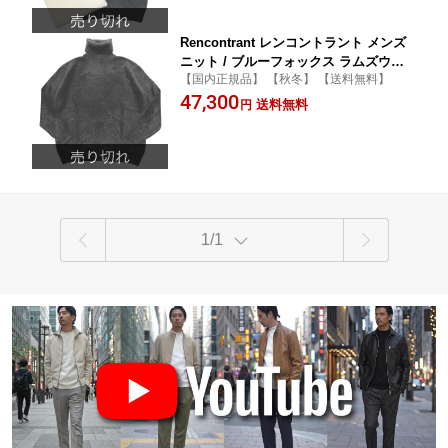
Rencontrant レンコントラント メンズ
ニット / ブルーフォックス ラムズウー
【国内正規品】 【秋冬】 【送料無料】
ル タートルネックニット ブラック / フ
47,300
ランス セーター / 10059
送料無料
円
1/1