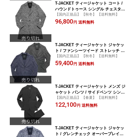
T-JACKET ティージャケット コート /
ハウンドトゥース シングル チェスター
【国内正規品】 【秋冬】 【送料無料】
フィールドコート ホワイト × ブラック /
96,800
メンズ イタリア チェスターコート 千鳥
送料無料
円
格子 ビジネス カジュアル / 74701001
T-JACKET ティージャケット ジャケッ
ト / ファンシーツイード ストレッチ メ
【国内正規品】 【秋冬】 【送料無料】
ランジ 2B ジャケット ネイビー ブラッ
59,400
ク / メンズ イタリア ビジネス カジュア
送料無料
円
ル 秋 冬 紺 黒 / 62671001
T-JACKET ティージャケット メンズ ジ
ャケット パンツ / サイドベンツ シング
【国内正規品】 【春夏】 【送料無料】
ル 2B セットアップ スーツ / イタリア
122,100
カジュアル 春 夏
送料無料
円
T-JACKET ティージャケット ジャケッ
ト / グレンチェック オーバープレイド 2