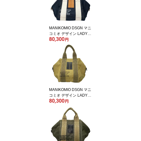
ー / C0744D イタリア 長
袖
MANIKOMIO DSGN マニ
コミオ デザイン LADY24
80,300
DENIM レディ24 キュー
円
ブ型 2WAYバッグ インデ
ィゴブルー / イタリア ユ
ニセックス
MANIKOMIO DSGN マニ
コミオ デザイン LADY24
80,300
NEW TENT CAMP SAN
円
D レディ24 キューブ型 2
WAYバッグ / イタリア ユ
ニセックス