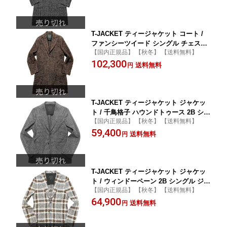
ス カジュアル / 14601005
T-JACKET ティージャケット コート /
ファンシーツイード シングル チェスタ
【国内正規品】 【秋冬】 【送料無料】
ーフィールドコート チェスターコート
102,300
ブラウン × ブラック / メンズ イタリア
送料無料
円
ビジネス カジュアル / 14701001
T-JACKET ティージャケット ジャケッ
ト / 千鳥格子 ハウンドトゥース 2B シン
【国内正規品】 【秋冬】 【送料無料】
グル ニットジャケット グレー / メンズ
59,400
イタリア ビジネス カジュアル 秋 冬 / 1
送料無料
円
5410001
T-JACKET ティージャケット ジャケッ
ト / ウィンドーペーン 2B シングル ジャ
【国内正規品】 【秋冬】 【送料無料】
ージージャケット ブラウン / メンズ イ
64,900
タリア ビジネス カジュアル 秋 冬 / 156
送料無料
円
10004