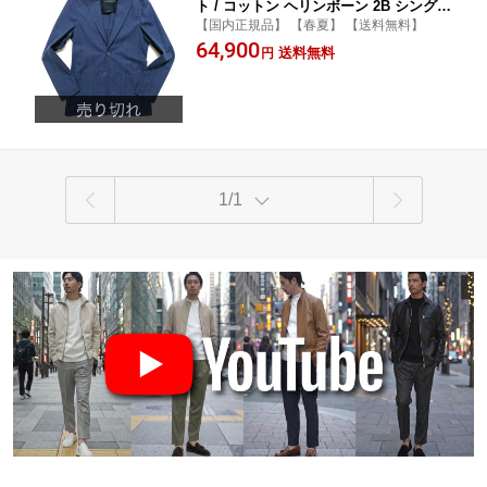
ト / コットン ヘリンボーン 2B シングル
【国内正規品】 【春夏】 【送料無料】
パッチポケット ニットジャケット ネイ
64,900
ビー / メンズ イタリア ビジネス カジュ
送料無料
円
アル 春 夏 紺 / 84110002
1/1