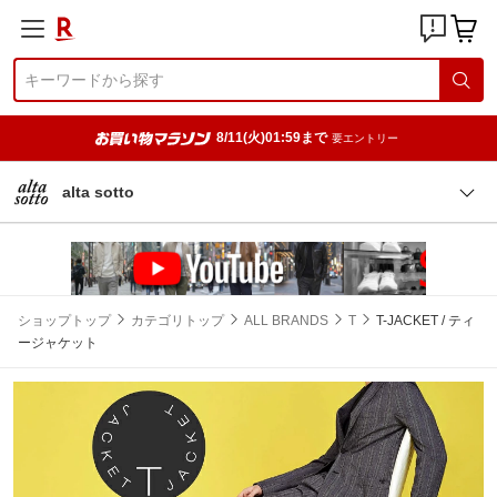
8/11(火)01:59まで
要エントリー
alta sotto
ショップトップ
カテゴリトップ
ALL BRANDS
T
T-JACKET / ティ
ージャケット