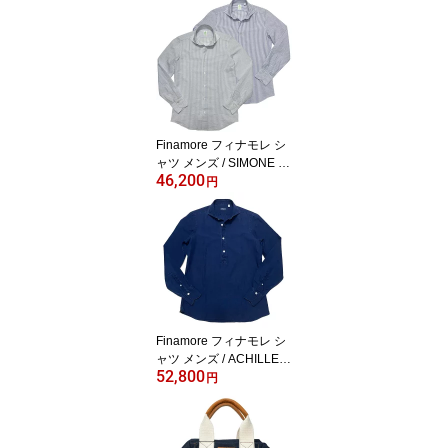
レンチテリー スウェット
ライク ストレッチTシャ
ツ ホワイト ボルドー ブ
ラック / 61039001
Finamore フィナモレ シ
ャツ メンズ / SIMONE B
46,200
ALI C0484I シモーネ バ
円
ーリ カッタウェイカラー
シアサッカー ストライプ
シャツ / ブルー ネイビー
イタリア 長袖 春 夏
Finamore フィナモレ シ
ャツ メンズ / ACHILLE P
52,800
ORTO アキレ ポルト ラ
円
イトオンスデニム カッタ
ウェイカラー プルオーバ
ーシャツ インディゴブル