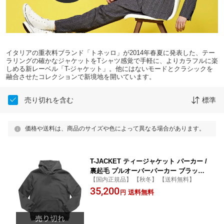
イタリアの重衣料ブランド「トネッロ」が2014年春夏に発表した、テー
ラリングの確かなジャケットをTシャツ感覚で手軽に、よりカラフルに楽
しめる新レーベル「T-ジャケット」。他にはないモードとクラシックを
融合させたコレクションで新境地を開いています。
売り切れを含む
標準
価格や送料は、商品のサイズや色によって異なる場合があります。
T-JACKET ティージャケット パーカー /
裏起毛 プルオーバーパーカー ブラック
【国内正規品】 【秋冬】 【送料無料】
/ メンズ イタリア スウェット 裏毛 ブラ
35,200
ンド 黒 秋 冬 フーディ / 76919001
送料無料
円