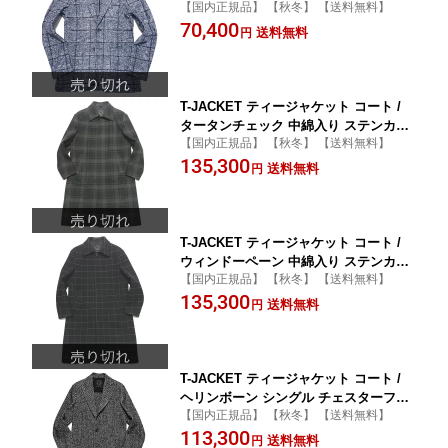
【国内正規品】 【秋冬】 【送料無料】
B シングル ニットジャケット ネイビー
70,400
/ メンズ イタリア ビジネス カジュアル
送料無料
円
秋 冬 / 10510009
T-JACKET ティージャケット コート /
タータンチェック 中綿入り ステンカラ
【国内正規品】 【秋冬】 【送料無料】
ーコート / バルマカーンコート グリー
135,300
ン / メンズ イタリア ビジネス カジュア
送料無料
円
ル / 13901003
T-JACKET ティージャケット コート /
ウィンドーペーン 中綿入り ステンカラ
【国内正規品】 【秋冬】 【送料無料】
ーコート / バルマカーンコート ブラッ
135,300
ク / メンズ イタリア ビジネス カジュア
送料無料
円
ル / 14001003
T-JACKET ティージャケット コート /
ヘリンボーン シングル チェスターフィ
【国内正規品】 【秋冬】 【送料無料】
ールドコート チェスターコート ホワイ
113,300
ト × ブラック / メンズ イタリア ビジネ
送料無料
円