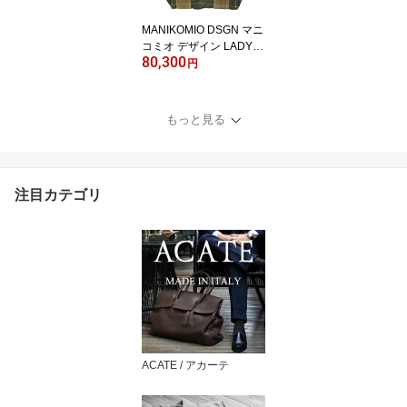
MANIKOMIO DSGN マニ
コミオ デザイン LADY24
80,300
NEW TENT CAMP MILIT
円
ARY レディ24 キューブ
型 2WAYバッグ / イタリ
ア ユニセックス
もっと見る
注目カテゴリ
ACATE / アカーテ