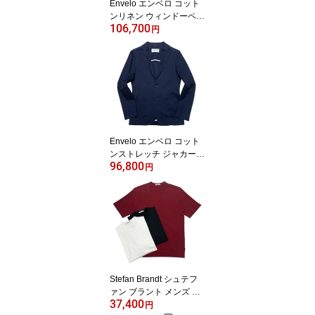
Envelo エンベロ コット
ンリネン ウィンドーペー
106,700
ン シングル 2Bジャケッ
円
ト ブルー / メンズ イタリ
ア ビジネス カジュアル
春 夏 / 61210003 T-JACK
ET ティージャケット
Envelo エンベロ コット
ンストレッチ ジャカード
96,800
織り シングル 2Bジャケ
円
ット ネイビー / メンズ イ
タリア ビジネス カジュ
アル 春 夏 / 60110003 T-
JACKET ティージャケッ
ト
Stefan Brandt シュテフ
ァン ブラント メンズ シ
37,400
ーアイランドコットン フ
円