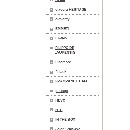
Delan
diadora HERITAGE
eleventy
EMMETI
Envelo
FILIPPO DE
LAURENTIIS
Finamore
finjack
FRAGRANCE CAFE
g-stage
HEVO
HTC
IN THE BOX
Jalan Sriwijaya