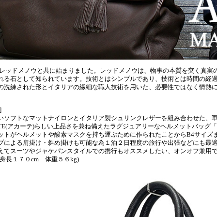
Eはレッドメノウと共に始まりました。レッドメノウは、物事の本質を突く真実
れる石として知られています。技術とはシンプルであり、技術とは時間の経
の洗練された形とイタリアの繊細な職人技術を用いた、必要性ではなく情熱
]
いソフトなマットナイロンとイタリア製シュリンクレザーを組み合わせた、
ATE(アカーテ)らしい上品さを兼ね備えたラグジュアリーなヘルメットバッグ「B
ットがヘルメットや酸素マスクを持ち運ぶために作られたことからB4サイズ
プによる肩掛け・斜め掛けも可能な為１泊２日程度の旅行や出張などにも最
えてスーツやジャケパンスタイルでの携行もオススメしたい、オンオフ兼用
身長１７０cm 体重５６kg)