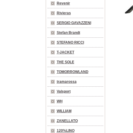
Revenir
Rivieras
SERGIO GAVAZZENI
Stefan Brandt
STEFANO RICCI
T-JACKET
THE SOLE
TOMORROWLAND
tramarossa
Valsport
WH
WILLIAM
ZANELLATO
120%LINO