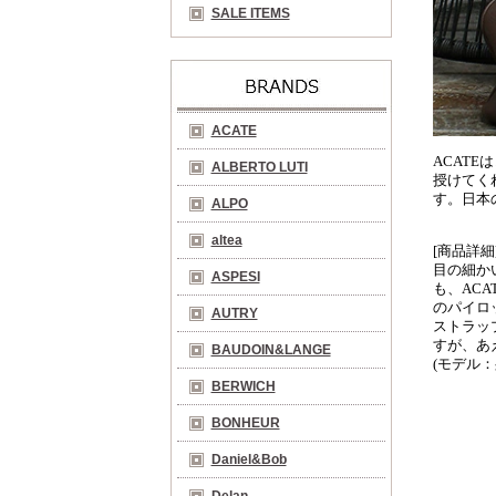
SALE ITEMS
ACATE
ACAT
ALBERTO LUTI
授けてく
す。日本
ALPO
altea
[商品詳細
目の細か
ASPESI
も、AC
のパイロ
AUTRY
ストラッ
すが、あ
BAUDOIN&LANGE
(モデル：
BERWICH
BONHEUR
Daniel&Bob