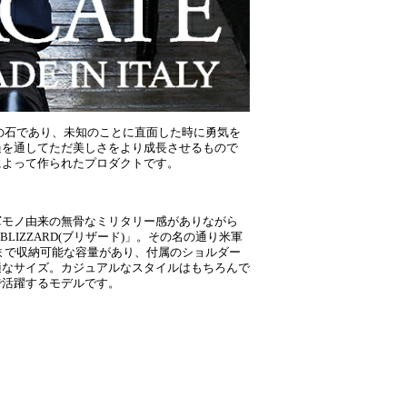
の石であり、未知のことに直面した時に勇気を
過を通してただ美しさをより成長させるもので
によって作られたプロダクトです。
軍モノ由来の無骨なミリタリー感がありながら
LIZZARD(ブリザード)」。その名の通り米軍
まで収納可能な容量があり、付属のショルダー
適なサイズ。カジュアルなスタイルはもちろんで
で活躍するモデルです。