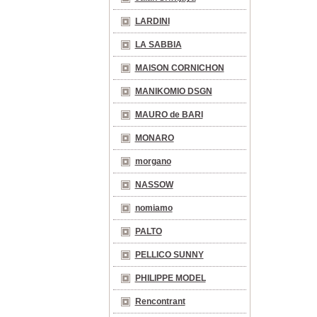
LARDINI
LA SABBIA
MAISON CORNICHON
MANIKOMIO DSGN
MAURO de BARI
MONARO
morgano
NASSOW
nomiamo
PALTO
PELLICO SUNNY
PHILIPPE MODEL
Rencontrant