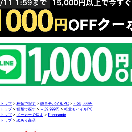
リトップ
>
種類で探す
>
軽量モバイルPC
>
～29,999円
リトップ
>
種類で探す
>
～29,999円
>
軽量モバイルPC
リトップ
>
メーカーで探す
>
Panasonic
リトップ
>
訳あり商品