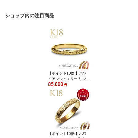
ショップ内の注目商品
【ポイント10倍!】ハワ
イアンジュエリー リング
85,800
18金 指輪 レディース 女
円
性 メンズ 男性 シルキー
ゴールドリング イエロー
ピンクゴールド ピンキ
ーリング k18 k18リング
k18ゴールド 18金 華奢 3
号〜21号 arig6521 人気
2mm
【ポイント10倍!】ハワ