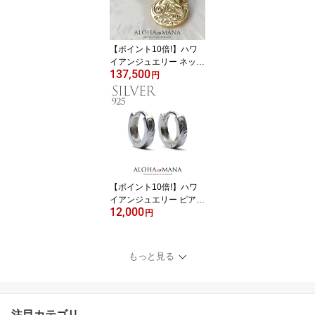
大きめ 神秘 月 太陽 刻印
名入れ wpd1715k18
【ポイント10倍!】ハワ
イアンジュエリー ネック
137,500
レス イニシャル ペンダ
円
ント ゴールドネックレス
k18 18金 コインネックレ
ス ラウンド ゴールド イ
エローゴールド シンプル
刻印 送料無料 リゾート
ファッション アクセサリ
ー 人気 手作り 工房 職人
apd1039ae
【ポイント10倍!】ハワ
イアンジュエリー ピアス
12,000
スクロール ソリッド フ
円
ープ ピアス シルバー 92
5 両耳 片耳OK ape1237
もっと見る
注目カテゴリ