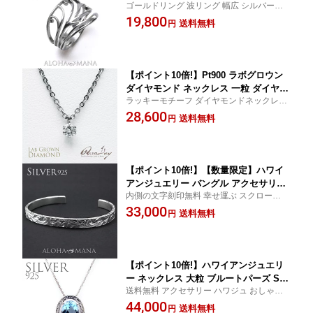
ゴールドリング 波リング 幅広 シルバーリ
ロール ワイド 指輪 透かし メンズ レデ
ング ハワジュ ワイドリング ハワジュ 海 波
19,800
ィース 送料無料 アクセサリー 女性 男
送料無料
円
のリング 贈り物 ギフト プレゼント
性 シルバーリング ari1984sv
【ポイント10倍!】Pt900 ラボグロウン
ダイヤモンド ネックレス 一粒 ダイヤモ
ラッキーモチーフ ダイヤモンドネックレス
ンド 0.10ct ペンダント ステンレスチェ
10金 レディース 大人 女性 かわいい プレゼ
28,600
ーン アジャスター付き RERALUy レデ
送料無料
円
ント 誕生日 記念日 ラッピング ギフト
ィース 女性 華奢 プレゼントLab Grown
rne2148
【ポイント10倍!】【数量限定】ハワイ
アンジュエリー バングル アクセサリー
内側の文字刻印無料 幸せ運ぶ スクロール
シルバー レディース 女性 メンズ 男性
ビーチ リゾート 湘南 サーフィン アクセサ
33,000
フラット トロピカル オープンカフ 6m
送料無料
円
リー 人気 シルバーバングル ハワジュ 送料
m silver925 abg2133
無料 sv925 6mm幅 ユニセックス シルバー
アクセサリー
【ポイント10倍!】ハワイアンジュエリ
ー ネックレス 大粒 ブルートパーズ SV9
送料無料 アクセサリー ハワジュ おしゃれ
25 オーバル ペンダントトップ 天然石
贈り物 ギフト プレゼント 記念日 誕生日 ユ
44,000
パワーストーン シルバー apd2178
送料無料
円