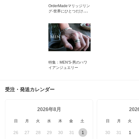
OrderMadeマリッジリン
グ-世界にひとつだけのジ
ュエリー
特集：MEN'S-男のハワ
イアンジュエリー
受注・発送カレンダー
2026年8月
20
日
月
火
水
木
金
土
日
月
火
26
27
28
29
30
31
1
30
31
1