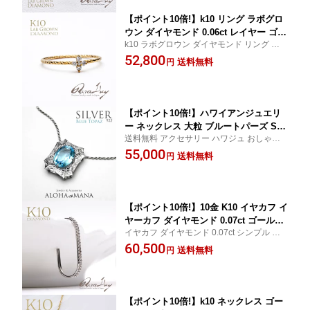
【ポイント10倍!】k10 リング ラボグロ
ウン ダイヤモンド 0.06ct レイヤー ゴー
k10 ラボグロウン ダイヤモンド リング 重ね
ルドリング ピンキー (RERALUy)レディ
づけ 華奢 ダイヤモンド ゴールド 地金 レ
52,800
ース 女性 レイヤード 重ねづけ 華奢 10
送料無料
円
ディース 大人 女性 かわいい プレゼント 誕
金 k10 イエローゴールド プレゼント go
生日 記念日 ラッピング ギフト
ld ring rri2150
【ポイント10倍!】ハワイアンジュエリ
ー ネックレス 大粒 ブルートパーズ SV9
送料無料 アクセサリー ハワジュ おしゃれ
25 オクタゴン ペンダントトップ 天然石
贈り物 ギフト プレゼント 記念日 誕生日 ユ
55,000
パワーストーン シルバー wpd2158
送料無料
円
ニセックス silver 大きめ ブルートパーズ ペ
ンダントトップ
【ポイント10倍!】10金 K10 イヤカフ イ
ヤーカフ ダイヤモンド 0.07ct ゴールド
イヤカフ ダイヤモンド 0.07ct シンプル 誰
ホワイトゴールド イエローゴールド 片
からも好かれる K10 レディース 大人 女性
60,500
耳 アクセサリー レディース RERALUy
送料無料
円
プレゼント 誕生日 記念日 ラッピング ギフ
女性 ジュエリー rer2147
ト
【ポイント10倍!】k10 ネックレス ゴー