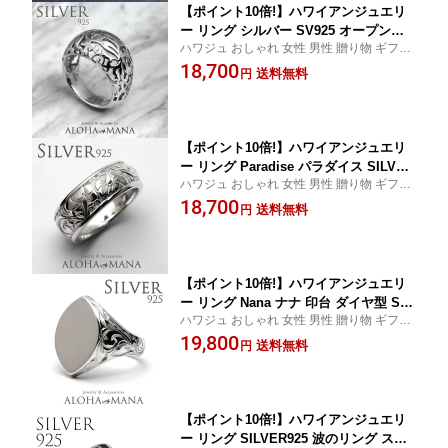
【ポイント10倍!】ハワイアンジュエリ
ー リング シルバー SV925 オープンワ
ハワジュ おしゃれ 女性 男性 贈り物 ギフト
ーク パラダイス マハナ 透かしデザイン
記念日 誕生日 誕生祝い お祝い レディース
18,700
ari2164
送料無料
円
透かしリング
【ポイント10倍!】ハワイアンジュエリ
ー リング Paradise パラダイス SILVER
ハワジュ おしゃれ 女性 男性 贈り物 ギフト
925 透かし ハイビスカス レディース 女
記念日 誕生日 silver925 本物 トロピカル ハ
18,700
性 メンズ 男性 指輪 シルバーリング hijr
送料無料
円
ワイ ハワイアン 透かしリング 付け心地 ア
i000sv
クセサリー
【ポイント10倍!】ハワイアンジュエリ
ー リング Nana ナナ 印台 ダイヤ型 SIL
ハワジュ おしゃれ 女性 男性 贈り物 ギフト
VER925 レディース 女性 メンズ 男性
記念日 誕生日 誕生祝い お祝い レディース
19,800
指輪 ari2179
送料無料
円
メンズ 人気の定番
【ポイント10倍!】ハワイアンジュエリ
ー リング SILVER925 波のリング スク