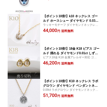
ニセックス silver 大きめ ブルートパーズ ペ
ンダントトップ
【ポイント10倍!】k10 ネックレス ゴー
ルド ホースシュー ダイヤモンド 0.03ct
ラッキーモチーフ ダイヤモンドネックレス
ペンダント RERALUyレディース 女性
10金 レディース 大人 女性 かわいい プレゼ
44,000
馬蹄 華奢 10金 K10 アジャスター イエ
送料無料
円
ント 誕生日 記念日 ラッピング ギフト
ローゴールド プレゼント gold necklac
e rne2139
【ポイント10倍!】18金 K18 ピアス ゴー
ルド 揺れる ダイヤモンド0.01ct しずく
ピアス18金 K18 金属アレルギー対応 ゴー
スタッドピアス 地金 アクセサリー レデ
ルド 揺れる スタッド ピアス アクセサリー
46,200
ィース RERALUy シンプル 女性 ジュエ
送料無料
円
レディース RERALUy シンプル 女性 ジュエ
リー rpe2120
リー プレゼント ギフト
【ポイント10倍!】K10 ネックレス ラボ
グロウン ダイヤモンド ペンダントネッ
0.09ct ラボグロウン ダイヤモンドネックレ
クレス ラボダイヤモンド 0.09ct ペンダ
ス 18金 レディース 大人 女性 プレゼント 誕
51,700
ント スライドアジャスター付 RERALU
送料無料
円
生日 記念日 ラッピング ギフト
y レディース 女性 豪華 プレゼントLab
Grown rne2151