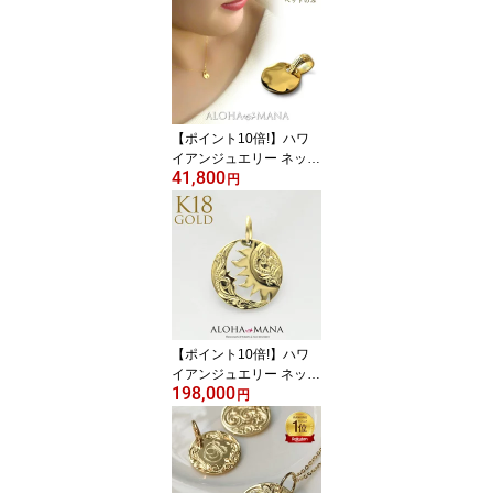
イニシャル ラウンド 10
mm 文字刻印無料 40cm
チェーン付セット ゴール
ドネックレス イニシャル
ネックレス apd1136g K1
8
【ポイント10倍!】ハワ
イアンジュエリー ネック
41,800
レス ゴールド コイン ペ
円
ンダントトップ イニシャ
ル メッセージ ネーム プ
チ ラウンド k18 k18 18
金 ゴールド 付属チェー
ン無し 刻印 誕生石 女性
男性 apd1368ch ギフト
gold necklace 送料無料
【ポイント10倍!】ハワ
イアンジュエリー ネック
198,000
レス k18 手彫り メンズ
円
レディース ゴールドネッ
クレス ペンダント 18金
K18 イエローゴールド 月
と太陽 Lino 光り輝く ゴ
ールドペンダントトップ