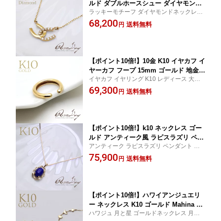
ルド ダブルホースシュー ダイヤモンド
ラッキーモチーフ ダイヤモンドネックレス
0.07ct ペンダント RERALUyレディース
10金 レディース 大人 女性 かわいい プレゼ
68,200
女性 馬蹄 華奢 10金 K10 18金 k18 アジ
送料無料
円
ント 誕生日 記念日 ラッピング ギフト
ャスター イエローゴールド プレゼント
gold necklace
【ポイント10倍!】10金 K10 イヤカフ イ
ヤーカフ フープ 15mm ゴールド 地金
イヤカフ イヤリング K10 レディース 大人
片耳 アクセサリー レディース RERALU
女性 シンプル プレゼント 誕生日 記念日 ラ
69,300
y 女性 ジュエリー rer2136
送料無料
円
ッピング ギフト 揺れる
【ポイント10倍!】k10 ネックレス ゴー
ルド アンティーク風 ラピスラズリ ペン
アンティーク ラピスラズリ ペンダント ネ
ダント ベネチアンチェーン RERALUy
ックレス 10金 レディース 大人 女性 プレゼ
75,900
レディース 女性 パワーストーン 10金 K
送料無料
円
ント 誕生日 記念日 ラッピング ギフト
10 アジャスター イエローゴールド プレ
ゼント gold necklace rne2138
【ポイント10倍!】ハワイアンジュエリ
ー ネックレス K10 ゴールド Mahina マ
ハワジュ 月と星 ゴールドネックレス 月の
ヒナ 月の満ち欠け ステーションネック