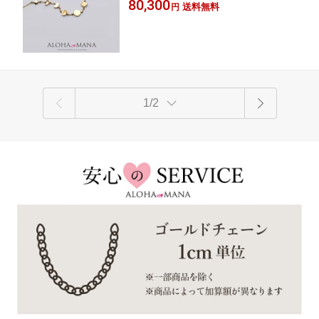
周期 女性 お守り 鏡面仕上げ 華奢 エレガン
80,300
レス 10金 42cm チェーン一体型 apd21
送料無料
円
ト 大人可愛い
81
1/2