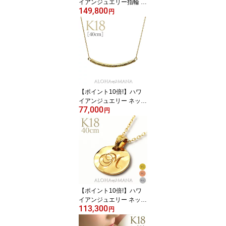
イアンジュエリー指輪 リ
149,800
ング ゴールド 18金 k18
円
イエローゴールド ピンク
ゴールド ピンキーリング
レディース 女性 メンズ
男性 ゴールドリング 18
金リング arig0043
【ポイント10倍!】ハワ
イアンジュエリー ネック
77,000
レス ゴールドネックレス
円
k18 18金 K18 イエロー
ゴールド 胸元に優しいカ
ーヴ描く ジェントルウェ
ーブ バー ゴールド ペン
ダント 華奢 シンプル ハ
ワジュ 贈り物 普段使い
ギフト 送料無料 ane114
9
【ポイント10倍!】ハワ
イアンジュエリー ネック
113,300
レス 18金 k18 ゴールド
円
コイン ペンダントトップ