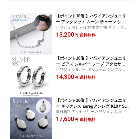
【ポイント10倍!】ハワイアンジュエリ
ー アンクレット ムーン チェーン シル
ハワジュ おしゃれ 女性 贈り物 ギフト プレ
バー925 三日月 silver moon アクセサ
ゼント 彼女 嫁 妻 結婚 記念日 誕生日 お祝
13,200
リー レディース メンズ 足首 auc2156
送料無料
円
い レディース 普段使い 自分買い ご褒美 贈
答 送料無料 シルバーアクセサリー
【ポイント10倍!】ハワイアンジュエリ
ー ピアス シルバー フープ アクセサリ
ハワジュ シルバー ボリューム シンプル 送
ー レディース メンズ フープピアス リ
料無料 プレゼント ギフト メンズ レディー
14,300
ッチスクロール シルバー 925 スターリ
送料無料
円
ス
ングシルバー fsef54101-2
【ポイント10倍!】ハワイアンジュエリ
ー ネックレス anregアンレグ K10とSil
送料無料 アクセサリー ハワジュ おしゃれ
ver925 コンビ ペンダントトップ アンレ
贈り物 ギフト プレゼント 記念日 誕生日 ユ
17,600
グ SV925 10金ゴールド レディース メ
送料無料
円
ニセックス silver 刻印メッセージ イニシャ
ンズ 刻印可 メッセージ イニシャル 女
ル ペンダントトップ
性 男性 シルバーネックレス 厚み silver
925 apd2175