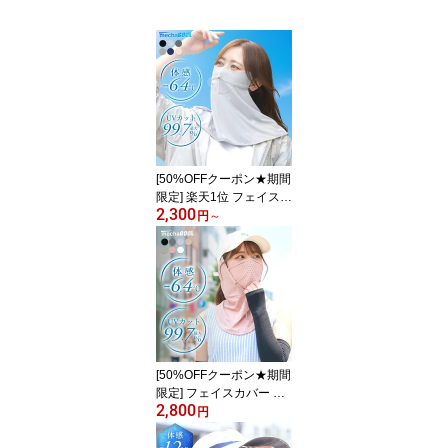
[50%OFFクーポン★期間
限定] 楽天1位 フェイスカ
2,300
バー uv UVカット 冷感
円
～
紫外線カット -6.4℃ UV
カット率99%以上 ひえり
ん 公式 紫外線対策 暑さ
対策 グッズ 熱中症対策
グッズ UPF50+ [MCFC0
3] めちゃクール 日焼け対
策 プレゼント 母の日
[50%OFFクーポン★期間
限定] フェイスカバー フ
2,800
ード付き uvカット uv 冷
円
感 紫外線カット UVカッ
ト率99%以上 -6.4℃ ひえ