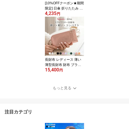
[10%OFFクーポン★期間
限定] 日傘 折りたたみ 完
4,235
全遮光 晴雨兼用 大きめ n
円
ifty colors ニフティカラ
ーズ 大きめ ピーチドロ
ップ [55cm] [6色] [NC166
0] 風に強い 折り畳み日傘
UVカット 紫外線対策 レ
ディース UV対策 贈り物
母の日
長財布 レディース 薄い
薄型長財布 財布 ブラン
15,400
ド 日本製 本革 スワロフ
円
スキー付き 山羊革 Attivo
Bejoueld/ビージュエルド
[GS574] [12色] 軽い キラ
もっと見る
キラ 薄型 金運 社会人 新
生活 プレゼント
注目カテゴリ