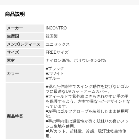
商品説明
メーカー
INCONTRO
生産国
韓国製
メンズ/レディース
ユニセックス
サイズ
FREEサイズ
素材
ナイロン86%、ポリウレタン14%
■ブラック
カラー
■ホワイト
■ブルー
■優れた伸縮性でスイング動作を妨げないゴル
フに最適なUVカットアームカバー。
■フィールドで紫外線にさらされやすい手の甲
を保護するよう、左右で異なったデザインとな
っています。
■左手はゴルフグローブを装着したまま使用可
商品特長
能。
■手の甲内側は通気性が良く肌触りの良いメッ
シュ生地を使用。
■UVカット、超軽量、冷感、吸汗速乾生地使
用。