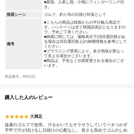
■親指、人差し指、小指にフィンガーリング付
き。
推奨シーン
ゴルフ、釣り等の日焼け対策として
■こちらの商品は韓国からの平行輸入商品で
す。パッケージは全て韓国語表記となりますの
で、予めご了承ください。
■納期に関しては、価格表示下(項目選択肢があ
る場合は項目選択肢上)の納期情報を参考にして
備考
ください。
■ブラウジング環境により、多少色味が異なっ
て見える場合がございます。
■商品は、予告なく仕様変更される場合がござ
います。
商品番号：INAC01
購入した人のレビュー
大満足
猛暑のゴルフで使用。 汗をかいてもサラサラしていてベタつかず
手甲で汗が拭けるし日焼けの心配なし。 長さも長めでゴムのしめ