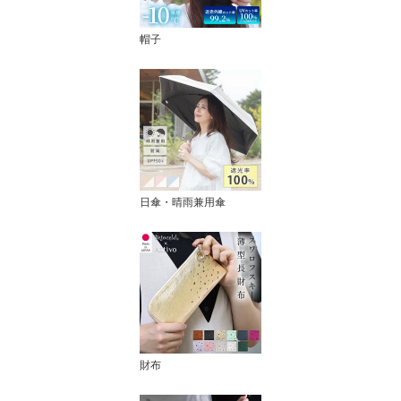
帽子
日傘・晴雨兼用傘
財布