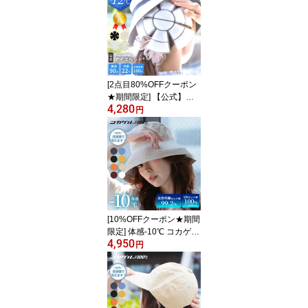
りん 公式 紫外線対策 暑
さ対策 グッズ 熱中症対
策グッズ UPF50+ 接触冷
感 [MCFC02] 日焼け 紫外
線対策 めちゃクール
[2点目80%OFFクーポン
★期間限定] 【公式】ア
4,280
イスヘッド(R) ＼めざま
円
しTVやZIP!で紹介／ 楽天
1位 暑さ対策 グッズ 熱中
症対策 帽子 保冷剤 熱中
症対策グッズ めちゃクー
ル ヘッドクール 22 子供
大人 キッズ ズー [MCIH]
頭 冷却 フェス
[10%OFFクーポン★期間
限定] 体感-10℃ コカゲル
4,950
帽子 レディース つば広
円
公式 接触冷感 近赤外線
カット UV 特許取得 [56/
58/60/62cm] [8色] [CC2R
803] 夏 涼しい エッジア
ップハット 熱中症対策