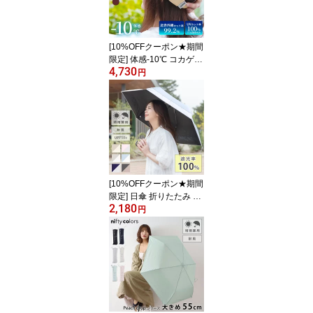
紫外線カット 日よけ 遮
熱 折りたためる
[10%OFFクーポン★期間
限定] 体感-10℃ コカゲル
4,730
帽子 レディース キャッ
円
プ つば広 [58cm] [CC2R
502Q] 夏 涼しい 日よけ
遮光 遮熱 接触冷感 熱中
症対策 UV 大きめ 折りた
たみ 深め シンプル 外 お
しゃれ きれいめ プレゼ
ント ギフト
[10%OFFクーポン★期間
限定] 日傘 折りたたみ 完
2,180
全遮光 晴雨兼用 軽量 55
円
cm 紫外線対策 暑さ対策
[6色] [NT925059] nakata
ni 中谷 折り畳み日傘 遮
光 遮熱 UPF50+ 耐風 風
に強い バイカラー UVカ
ット レディース 紫外線
UV対策 母の日