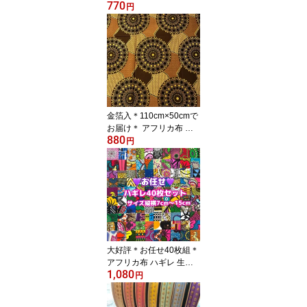
770
地 輸入生地 アフリカン
円
ハンドメイド アフリカン
プリント 手作り アクセ
サリー パッチワーク カ
ンガ パーニュー キテン
ゲ ケンテ ケンテ柄 アフ
リカンファブリック 手芸
用品 資材 アフリカンバ
ティック 生地 エスニッ
金箔入＊110cm×50cmで
ク
お届け＊ アフリカ布 ハ
880
ギレ 生地 輸入生地 アフ
円
リカン ハンドメイド ア
フリカンプリント クロス
手作り アクセサリー パ
ッチワーク カンガパーニ
ュー キテンゲ ケンテ ケ
ンテ柄 アフリカンファブ
リック 手芸アフリカンバ
ティック 生地 エスニッ
大好評＊お任せ40枚組＊
ク
アフリカ布 ハギレ 生地
1,080
エコバック アフリカン
円
ハンドメイド バック ケ
ンテ柄 Kente エスニック