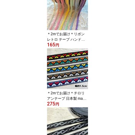
ヒッピー 手作り雑貨 ア
フリカンターバン お試し
セット アクセサリー パ
ッチワーク シュシュ 手
芸用品 資材 アフリカン
プリント 個性派 布 bag
＊2mでお届け＊リボン
レトロ テープ ハンドメ
165
イド カラフル お花 エス
円
ニック ヒッピー 手芸用
品 ハンドメイド 手作り
レース ラッピング フリ
ンジ ラメ入 手芸 雑貨 猫
猫雑貨 cat 水玉 ドット 可
愛い 子供服 犬服 個性派
ダンス 古着 縁取り 手芸
資材 手芸材料 フリフリ
＊2mでお届け＊チロリ
アンテープ 日本製 made
275
in japan リボン モン族
円
ラインテープ 縁取り 手
作り 細め クラフト ハン
ドメイド 花 10mm 15m
m アジアン雑貨 エスニッ
ク ヒッピー 手芸用品 猫