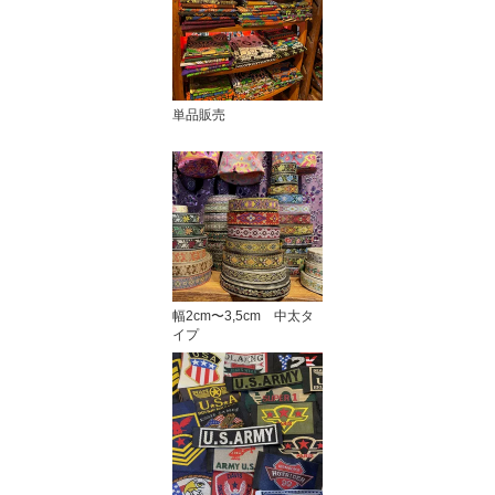
単品販売
幅2cm〜3,5cm 中太タ
イプ