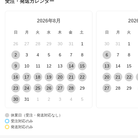
受注・発送カレンダー
2026年8月
20
日
月
火
水
木
金
土
日
月
火
26
27
28
29
30
31
1
30
31
1
2
3
4
5
6
7
8
6
7
8
9
10
11
12
13
14
15
13
14
15
16
17
18
19
20
21
22
20
21
22
23
24
25
26
27
28
29
27
28
29
30
31
1
2
3
4
5
休業日（受注・発送対応なし）
受注対応のみ
発送対応のみ