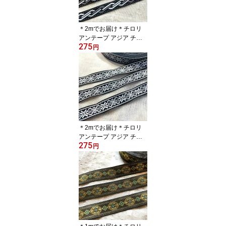
猫雑貨 輸入雑貨 ネイテ
ィブ 刺繍 アジア 首輪 小
物作り チロリアン
＊2mでお届け＊チロリ
アンテープ アジア チェ
275
ンマイ タイ リボン モン
円
族 ラインテープ 縁取り
手作り 細め クラフト ハ
ンドメイド 花 10mm 15
mm アジアン雑貨 エスニ
ック ヒッピー 手芸用品
猫 猫雑貨 輸入雑貨 ネイ
ティブ 刺繍 アジア 首輪
小物作り チロリアン
＊2mでお届け＊チロリ
アンテープ アジア チェ
275
ンマイ タイ リボン モン
円
族 ラインテープ 縁取り
手作り 細め クラフト ハ
ンドメイド 花 10mm 15
mm アジアン雑貨 エスニ
ック ヒッピー 手芸用品
猫 猫雑貨 輸入雑貨 ネイ
ティブ 刺繍 アジア 首輪
小物作り チロリアン