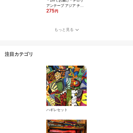
＊1mでお届け＊チロリ
アンテープ アジア チェ
275
ンマイ タイ リボン モン
円
族 ラインテープ 縁取り
手作り 極太 クラフト ハ
ンドメイド 花 20mm 25
もっと見る
mm アジアン雑貨 エスニ
ック ヒッピー 手芸用品
猫 猫雑貨 輸入雑貨 手芸
ネイティブ 刺繍 アジア
注目カテゴリ
首輪 リード 犬服 モン族
ハギレセット