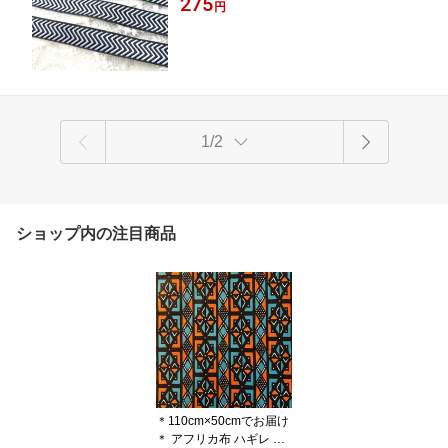
275
ハンドメイド 花 10mm 15mm アジアン
円
イ タイ リボン モン族 アジアン雑貨 エスニ
雑貨 エスニック ヒッピー 手芸用品 カ
ック 輸入雑貨
ラフル 輸入雑貨 ネイティブ 刺繍 アジ
ア 首輪 小物作り チロリアン
1/2
ショップ内の注目商品
＊110cm×50cmでお届け
＊ アフリカ布 ハギレ 生