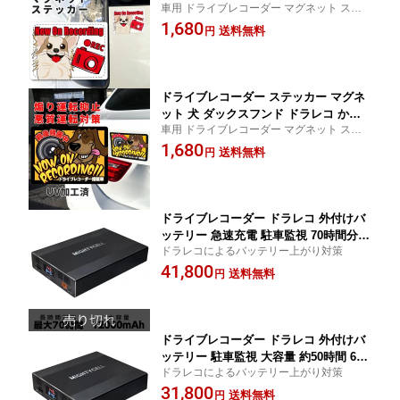
車用 ドライブレコーダー マグネット ステ
シンプル UV加工 録画中 英語 ユニーク
ッカー 犬 チワワ 可愛い 目立つ 英語 ユニー
1,680
かぶらない オリジナル 煽り運転抑止 危
送料無料
円
ク 被らない 愛犬 わんこ 車外 ドラレコ ドラ
険運転抑止 取り付け簡単 取外し簡単 車
レコステッカー
外貼り付け
ドライブレコーダー ステッカー マグネ
ット 犬 ダックスフンド ドラレコ かわ
車用 ドライブレコーダー マグネット ステ
いい カッコイイ おしゃれ アメリカン
ッカー 犬 ダックスフンド ダックス 可愛い
1,680
目立つ 個性的 録画中 あおり運転防止
送料無料
円
目立つ 英語 ユニーク 被らない 愛犬 わんこ
抑止 ヨコ型 後方録画 オリジナル UV加
車外 ドラレコ ドラレコステッカー
工
ドライブレコーダー ドラレコ 外付けバ
ッテリー 急速充電 駐車監視 70時間分
ドラレコによるバッテリー上がり対策
大容量 12000mAh iKeep MIGHTYCELL
41,800
SA12000 バッテリー上がり対策 普通車
送料無料
円
自家用車 PSE認証取得
ドライブレコーダー ドラレコ 外付けバ
ッテリー 駐車監視 大容量 約50時間 600
ドラレコによるバッテリー上がり対策
0mAh iKeep MIGHTYCELL SA6000 バ
31,800
ッテリー上がり対策 普通車 自家用車 P
送料無料
円