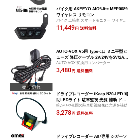
バイク用 AKEEYO AIO5-lite MFP0089
ワイヤレス リモコン
バイク 二輪車 スマートモニター ワイヤレ
ス リモコン
11,449
送料無料
円
AUTO-VOX V5用 Type-c口 ミニ平型ヒ
ューズ 降圧ケーブル 2V/24Vを5V/2Aに
AUTO-VOX 変換用コンバーター
変換用コンバーター 電圧保護 過電流保
3,480
護
送料無料
円
ドライブレコーダー iKeep N20-LED 補
助LEDライト 駐車監視 光源 補助 ドラ
暗がりや夜間の駐車監視映像に光源を補助
レコ 夜間 駐車場
3,278
送料無料
円
ドライブレコーダー A07専用 シガーソ