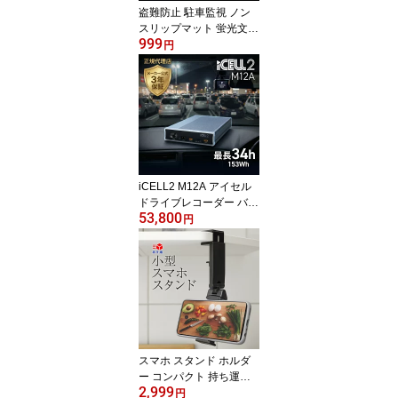
盗難防止 駐車監視 ノン
スリップマット 蛍光文字
999
滑り止め 車用 シリコン
円
マット シリコン スマホ
キーケース 警告 防犯 目
立つ ドライブレコーダー
ドラレコ いたずら防止
車上荒らし 手軽 簡単 コ
ンパクト
iCELL2 M12A アイセル
ドライブレコーダー バッ
53,800
テリー ドラレコ 正規代
円
理店 外付けバッテリー
駐車監視 大容量 12V 普
通車 PSE取得 急速充電
メーカー保証2年付き 外
部バッテリー iKeep iCE
LL2-M12A アイキープ バ
ッテリー上がり 連続駐車
監視
スマホ スタンド ホルダ
ー コンパクト 持ち運び
2,999
小さい 折りたたみ 縦 横
円