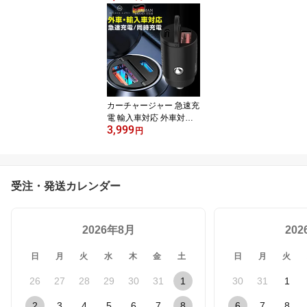
固定 iPhone アイフォン
アイフォーン Android ア
ンドロイド Wicked Chili
ドイツメーカー製 Galax
y Xperia AQUOS Pixel
カーチャージャー 急速充
電 輸入車対応 外車対応
3,999
QC3.0 同時充電 Switch
円
対応 USB Type-C Type-A
2ポート 2個口 MagSafe
充電器対応 スマホ タブ
レット ドラレコ トラッ
受注・発送カレンダー
ク 大型車 12V 24V iPhon
e Android Wicked Chili
2026年8月
20
日
月
火
水
木
金
土
日
月
火
26
27
28
29
30
31
1
30
31
1
2
3
4
5
6
7
8
6
7
8