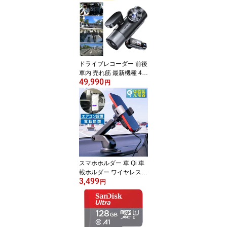
ドライブレコーダー 前後
車内 売れ筋 最新機種 4カ
49,990
メラ 外車 輸入車 正規代
円
理店 メーカー保証1年 ド
ラレコ 360度カメラ 2カ
メラ 取付簡単 VANTRUE
N5 車内撮影 赤外線 512
GB対応 インカメラ Wi-Fi
スマホ連携 GPS搭載 駐
車監視 ドアパン ドアパ
ンチ 工事不要
スマホホルダー 車 Qi 車
載ホルダー ワイヤレス充
3,499
電 ワイヤレスチャージャ
円
ー 最大15W出力 スマー
トセンサー スマホスタン
ド 車載用 車用 急速充電 i
Phone Android TypeC U