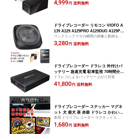
4,999
送料無料
円
ドライブレコーダー リモコン VIOFO A
139 A129 A129PRO A129DUO A129PL
ワンクリックでその瞬間の画像と動画をロ
US A129PLUSDUO ワンクリック 画像
ックできる専用リモコン
3,280
動画 ロック コンパクト 小さい 取り付
送料無料
円
け簡単
ドライブレコーダー ドラレコ 外付けバ
ッテリー 急速充電 駐車監視 70時間分
ドラレコによるバッテリー上がり対策
大容量 12000mAh iKeep MIGHTYCELL
41,800
SA12000 バッテリー上がり対策 普通車
送料無料
円
自家用車 PSE認証取得
ドライブレコーダー ステッカー マグネ
ット 犬 柴犬 茶 赤柴 ドラレコ かわいい
車用 ドライブレコーダー マグネットステッ
カッコイイ おしゃれ アメリカン 目立つ
カー
1,680
個性的 録画中 あおり運転防止 抑止 ヨ
送料無料
円
コ型 後方録画 オリジナル UV加工