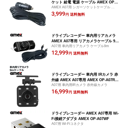
ケット 給電 電源 ケーブル AMEX OP-A
AMEX A07用 シガーソケットケーブル ドラ
07CJ
イブレコーダー ドラレコ 電源
3,999
送料無料
円
ドライブレコーダー 車内用リアカメラ
AMEX A07専用 リアカメラケーブル 9m
A07用 車内用リアカメラ ケーブル9m
AMEX OP-A07RC ワゴン車 トラック
12,999
送料無料
円
ドライブレコーダー 車内用 IRカメラ 赤
外線 AMEX A07専用 AMEX OP-A07RC-
A07用 車内用IRカメラ 赤外線カメラ
IR タクシー 車内撮影 夜間 暗がり
16,999
送料無料
円
ドライブレコーダー AMEX A07専用 Wi-
Fi接続アダプタ AMEX OP-A07WF
A07用 Wi-Fiコネクタ