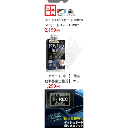
SB シガーソケット付き
すまほホルダー エアコン
買い回り
マイクロSDカード micro
SDカード 128GB microS
2,199
D microSDXC サンディ
円
スク SanDisk Ultra Class
10 UHS-I A1 Switch SDS
QUAB-128G-GN6MN ス
イッチ ドラレコ ドライ
ブレコーダー 海外パッケ
ージ
ドアガード 車 【一級自
動車整備士推奨】 エッジ
1,299
ガード バンパー 透明 ポ
円
リウレタン クリアガード
クッション シール 貼る
だけ 簡単 ドアパンチ ド
アパン 防止 プロテクタ
ー サイドミラー ドアパ
ンチガード 防水 傷防止
汎用