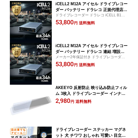
iCELL2 M12A アイセル ドライブレコー
ダー バッテリー ドラレコ 正規代理店
ドライブレコーダー ドラレコ iCELL B12A
外付けバッテリー 駐車監視 大容量 12V
P後継機種 iKeep アイセル アイキープ メー
53,800
普通車 PSE取得 急速充電 メーカー保証
送料無料
円
カー保証2年 外付けバッテリー 駐車監視 外
2年付き 外部バッテリー iKeep iCELL2-
部バッテリー バッテリー上がり 連続駐車監
M12A アイキープ バッテリー上がり 連
視
続駐車監視
iCELL2 M12A アイセル ドライブレコー
ダー バッテリー ドラレコ 連結 増設対
メーカー2年保証付き ドライブレコーダー
応 正規代理店 外付けバッテリー 駐車監
による カーバッテリーの バッテリー上がり
53,800
視 大容量 76時間分 12V 普通車 PSE取
送料無料
円
対策 アイキープ アイセル iCELL B12AP 後
得 急速充電 メーカー保証2年付き 外部
継機種
バッテリー iKeep iCELL2-M12A アイキ
ープ バッテリー上がり 連続駐車監視
AKEEYO 反射防止 映り込み防止フィル
ム 3枚入 ドライブレコーダー インナー
ミラータイプ用 指紋防止 液晶保護 AKY
2,980
送料無料
円
-X3GR AKY-X2GR専用
ドライブレコーダー ステッカー マグネ
ット 犬 チワワ おしゃれ 可愛い 目立つ