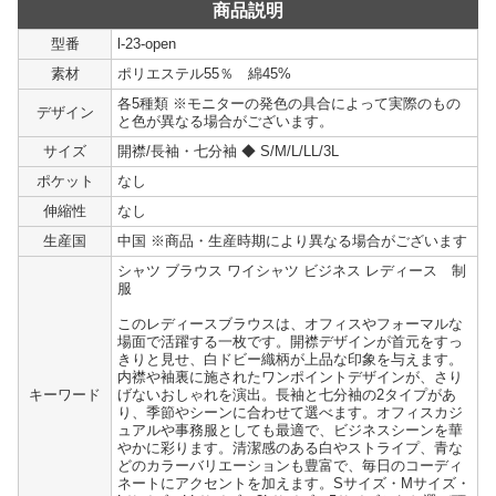
商品説明
型番
l-23-open
素材
ポリエステル55％ 綿45%
各5種類 ※モニターの発色の具合によって実際のもの
デザイン
と色が異なる場合がございます。
サイズ
開襟/長袖・七分袖 ◆ S/M/L/LL/3L
ポケット
なし
伸縮性
なし
生産国
中国 ※商品・生産時期により異なる場合がございます
シャツ ブラウス ワイシャツ ビジネス レディース 制
服
このレディースブラウスは、オフィスやフォーマルな
場面で活躍する一枚です。開襟デザインが首元をすっ
きりと見せ、白ドビー織柄が上品な印象を与えます。
内襟や袖裏に施されたワンポイントデザインが、さり
キーワード
げないおしゃれを演出。長袖と七分袖の2タイプがあ
り、季節やシーンに合わせて選べます。オフィスカジ
ュアルや事務服としても最適で、ビジネスシーンを華
やかに彩ります。清潔感のある白やストライプ、青な
どのカラーバリエーションも豊富で、毎日のコーディ
ネートにアクセントを加えます。Sサイズ・Mサイズ・