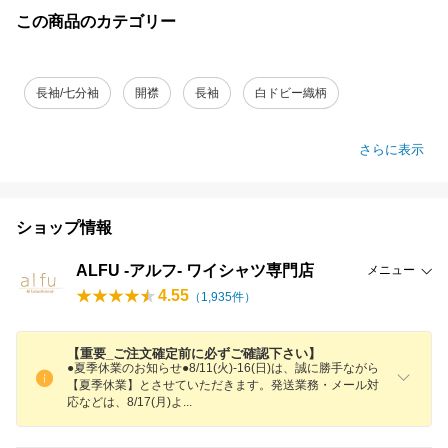
この商品のカテゴリー
長袖/七分袖
開襟
長袖
白ドビー織柄
さらに表示
ショップ情報
ALFU -アルフ- ワイシャツ専門店
メニュー
4.55
（
1,935
件）
【重要_ご注文確定前に必ずご確認下さい】
●夏季休業のお知らせ●8/11(火)-16(日)は、誠に勝手ながら
【夏季休業】とさせていただきます。発送業務・メール対
応などは、8/17(月)
よ