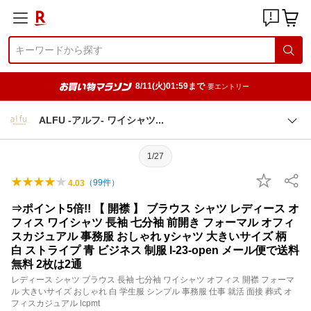
8/11(火)01:59まで
要エントリー
ALFU -アルフ- ワイシャ
ツ
1/27
（
99
件）
4.03
⇒ポイント5倍!! 【 開襟 】 ブラウス シャツ レディース オ
フィス ワイシャツ 長袖 七分袖 前開き フォーマル オフィ
スカジュアル 事務服 おしゃれ yシャツ 大きいサイズ 柄
白 ストライプ 青 ビジネス 制服 l-23-open メール便で送料
無料 2枚は2通
レディース シャツ ブラウス 長袖 七分袖 ワイシャツ オフィス 開襟 フォーマ
ル 大きいサイズ おしゃれ 白 学生服 シンプル 事務服 仕事 就活 面接 葬式 オ
フィスカジュアル lcpmt