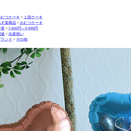
おむつケーキ
>
１段ケーキ
あす楽商品
>
おむつケーキ
予算
>
5,000円～9,999円
用途
>
出産祝い
ブランド
>
その他