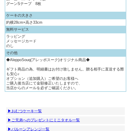
グーンSテープ 8枚
ケーキの大きさ
約横28cm×高さ33cm
無料サービス
ラッピング
メッセージカード
のし
その他
◆AleppoSouq(アレッポスーク)オリジナル商品◆
ギフト商品の為、明細書はお付け致しません。贈る相手に直送する際
も安心♪
オプション（追加購入）ご希望のお客様へ
ご購入後当店にて金額修正いたしますので、
当店からのメールを必ずご確認ください。
▶おむつケーキ一覧
▶ご兄弟へのプレゼントにミニタオル一覧
▶バルーンアレンジ一覧