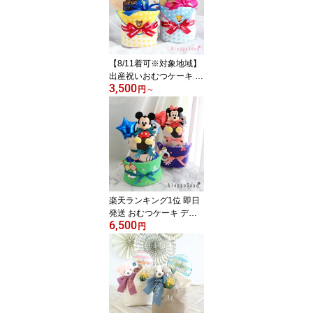
名入れ 送料無料 赤ちゃ
ん 1歳 誕生日 バースデー
命名 記念日 女の子 男の
子 おしゃれ ファースト
バースデー ベビーフォト
【8/11着可※対象地域】
出産祝いおむつケーキ ミ
3,500
キハウス フジテレビドラ
円
～
マ「ディア・シスター」
使用 ベビーギフト ひよ
こクラブ掲載 ガーゼ ハ
ンカチ 今治 ミニタオル
名入れ 名前刺繍 歯固め
パンパース メリーズ お
もちゃ 風船 バルーン mik
ihouse 男の子 女の子
楽天ランキング1位 即日
発送 おむつケーキ ディ
6,500
ズニー Disney ぬいぐる
円
み 歯固め 出産祝い 名入
れ 送料無料 タオル 名前
刺繍 レインボー オムツ
ケーキ ベビー ギフト お
祝い ミッキー ミニー ド
ナルド デイジー プーさ