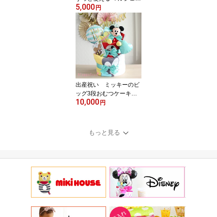
5,000
ッグ お買い物エコバッグ
円
おむつバッグ 名入れ 送
料無料 即日発送 ベビー
ギフト ベビーシャワー
バースデー 1歳 誕生日 男
の子 女の子 メリーズ グ
ーン パンパース マザー
ズバッグ
出産祝い ミッキーのビ
ッグ3段おむつケーキ
10,000
身長計タオル バスタオ
円
ル 湯上げタオル フェ
イスタオル ラトル オ
ーボール ベビートイ
もっと見る
ディズニー 送料無料
バルーン 名入れ無料 女
の子 男の子 名入れ
ぬいぐるみ おもちゃB1
00