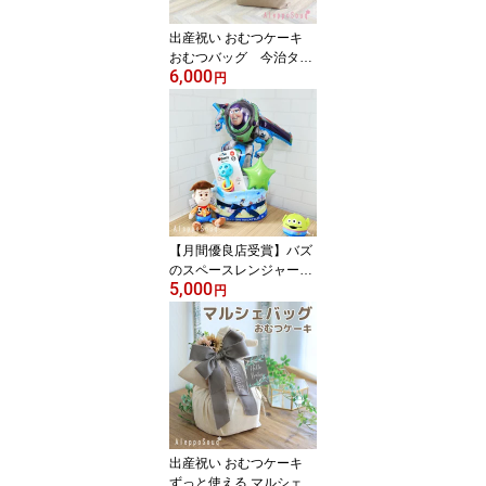
ん バズ ウッディ バルー
ン 風船 メリーズ パンパ
出産祝い おむつケーキ
ース
おむつバッグ 今治タオ
6,000
ル 男の子 女の子 名入れ
円
メリーマイヤー テディベ
ア 犬 うさぎ ぬいぐるみ
イニシャル 名入れ 名前
刺繍 ギフト トートバッ
グ タオル ベビーシャワ
ー 手提げ 誕生日 プレゼ
ント パンパース メリー
ズ 袋 プレゼント
【月間優良店受賞】バズ
のスペースレンジャーお
5,000
むつケーキ ディズニー
円
出産祝い 男の子 バズ
ライトイヤー ウッディ
エイリアン タオル バル
ーン付 女の子 パンパ
ース メリーズ ギフ
ト 名入れ刺繍 誕生
日 送料無料 トイスト
ーリー
出産祝い おむつケーキ
ずっと使える マルシェバ