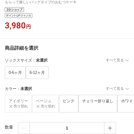
もらって嬉しいバッグタイプのおむつケーキ
3,980
円
商品詳細を選択
ソックスサイズ
：
未選択
すべて見る
0-6ヶ月
6-12ヶ月
カラー
：
未選択
すべて見る
アイボリー
ベージュ
ピンク
チェリー折り返し
ホワイ
売り切れ
売り切れ
数量