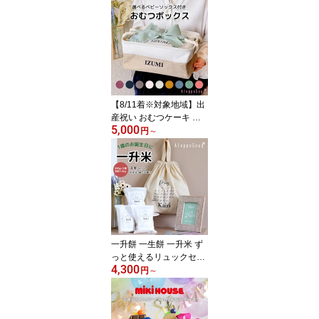
【8/11着※対象地域】出
産祝い おむつケーキ ギ
5,000
フトセット ずっと使える
円
～
人気 ボックス バスケッ
ト おむつボックス 名入
れ 名前 送料無料 ストッ
カー ケース お試し 収納
ベビー用品 子育て 男の
子 女の子 ミキハウス パ
ンパース 肌へのいちばん
メリーズ ムーニー
一升餅 一生餅 一升米 ず
っと使えるリュックセッ
4,300
ト 選び取りカード 小分
円
～
け 袋 背負い餅 ブランド
米 コシヒカリ つや姫 雪
若丸 新米 ナップサック