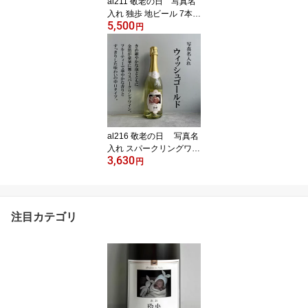
al211 敬老の日 写真名
入れ 独歩 地ビール 7本セ
5,500
ット(デュンケル1本+ヴ
円
ァイツェン3本+ピルスナ
ー3本)宮下酒造 岡山県産
化粧箱入り (出産内祝 内
祝 お祝い お中元 お歳暮
プレゼント)
al216 敬老の日 写真名
入れ スパークリングワイ
3,630
ン ウィッシュゴールド
円
中口 ドイツ ゼクト 750m
l 箱入り(折りたたみボッ
クス) (出産内祝 内祝 お
祝い 記念日 お歳暮 クリ
注目カテゴリ
スマス プレゼント)