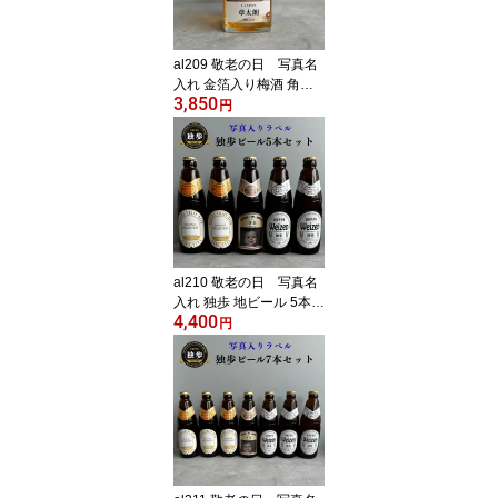
al209 敬老の日 写真名
入れ 金箔入り梅酒 角瓶
3,850
リキュール 500ml (出産
円
内祝 内祝 お祝い 記念日
プレゼント)
al210 敬老の日 写真名
入れ 独歩 地ビール 5本セ
4,400
ット (デュンケル1本+ヴ
円
ァイツェン2本+ピルスナ
ー2本) 宮下酒造 岡山県
産 化粧箱入り (出産内祝
内祝 お祝い お中元 お歳
暮 プレゼント)