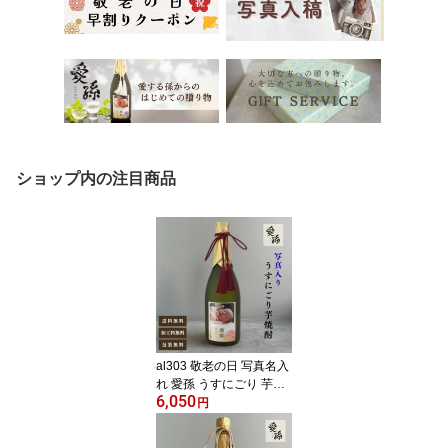
ショップ内の注目商品
al303 敬老の日 写真名入
れ 愛孫 うすにごり 芋焼
6,050
酎 25° 佐賀県産 720ml
円
桐箱入り (出産内祝 内祝
お祝い 孫 おじいちゃん