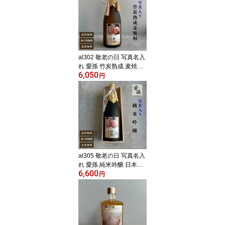
おばあちゃん 入園入学)
al302 敬老の日 写真名入
れ 愛孫 竹炭熟成 麦焼酎
6,050
25° 佐賀県産 720ml 桐箱
円
入り (出産内祝 内祝 お祝
い 孫 おじいちゃん おば
あちゃん 入園入学)
al305 敬老の日 写真名入
れ 愛孫 純米吟醸 日本酒
6,600
宮下酒造 岡山県産 720ml
円
桐箱入り (出産内祝 内祝
お祝い 孫 おじいちゃん
おばあちゃん 入園入学)