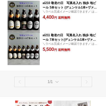
al210 敬老の日 写真名入れ 独歩 地ビ
ール 5本セット (デュンケル1本+ヴァイ
＼ラベル完成イメージ確認できます／ はじ
ツェン2本+ピルスナー2本) 宮下酒造 岡
めの一歩を祝うギフト 【のし 命名札 出産
4,400
山県産 化粧箱入り (出産内祝 内祝 お祝
送料無料
円
報告カード】【包装無料】【加工料無料】
い お中元 お歳暮 プレゼント)
【送料無料】
al211 敬老の日 写真名入れ 独歩 地ビ
ール 7本セット(デュンケル1本+ヴァイ
＼ラベル完成イメージ確認できます／ はじ
ツェン3本+ピルスナー3本)宮下酒造 岡
めの一歩を祝うギフト 【のし 命名札 出産
5,500
山県産 化粧箱入り (出産内祝 内祝 お祝
送料無料
円
報告カード】【包装無料】【加工料無料】
い お中元 お歳暮 プレゼント)
【送料無料】
1/1