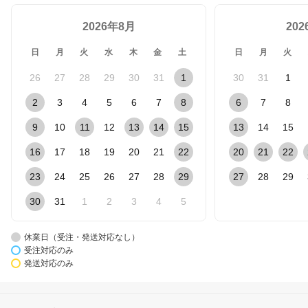
2026年8月
20
日
月
火
水
木
金
土
日
月
火
26
27
28
29
30
31
1
30
31
1
2
3
4
5
6
7
8
6
7
8
9
10
11
12
13
14
15
13
14
15
16
17
18
19
20
21
22
20
21
22
23
24
25
26
27
28
29
27
28
29
30
31
1
2
3
4
5
休業日（受注・発送対応なし）
受注対応のみ
発送対応のみ