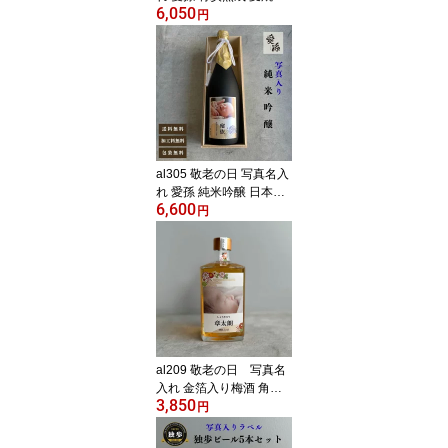
6,050
25° 佐賀県産 720ml 桐箱
円
入り (出産内祝 内祝 お祝
い 孫 おじいちゃん おば
あちゃん 入園入学)
al305 敬老の日 写真名入
れ 愛孫 純米吟醸 日本酒
6,600
宮下酒造 岡山県産 720ml
円
桐箱入り (出産内祝 内祝
お祝い 孫 おじいちゃん
おばあちゃん 入園入学)
al209 敬老の日 写真名
入れ 金箔入り梅酒 角瓶
3,850
リキュール 500ml (出産
円
内祝 内祝 お祝い 記念日
プレゼント)