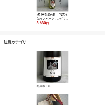
al216 敬老の日 写真名
入れ スパークリングワイ
3,630
ン ウィッシュゴールド
円
中口 ドイツ ゼクト 750m
l 箱入り(折りたたみボッ
クス) (出産内祝 内祝 お
祝い 記念日 お歳暮 クリ
注目カテゴリ
スマス プレゼント)
写真ボトル