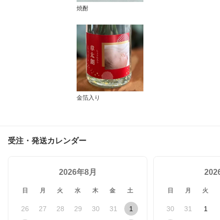
焼酎
金箔入り
受注・発送カレンダー
2026年8月
20
日
月
火
水
木
金
土
日
月
火
26
27
28
29
30
31
1
30
31
1