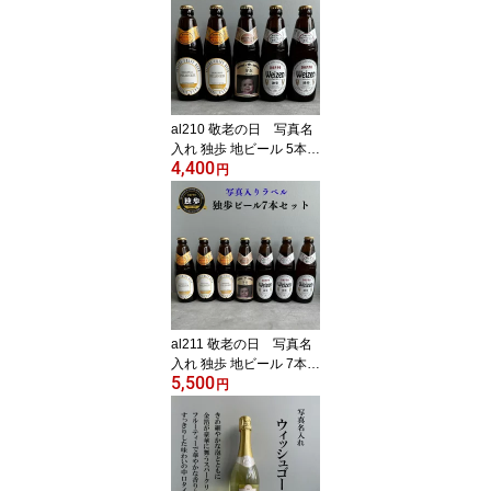
al210 敬老の日 写真名
入れ 独歩 地ビール 5本セ
4,400
ット (デュンケル1本+ヴ
円
ァイツェン2本+ピルスナ
ー2本) 宮下酒造 岡山県
産 化粧箱入り (出産内祝
内祝 お祝い お中元 お歳
暮 プレゼント)
al211 敬老の日 写真名
入れ 独歩 地ビール 7本セ
5,500
ット(デュンケル1本+ヴ
円
ァイツェン3本+ピルスナ
ー3本)宮下酒造 岡山県産
化粧箱入り (出産内祝 内
祝 お祝い お中元 お歳暮
プレゼント)