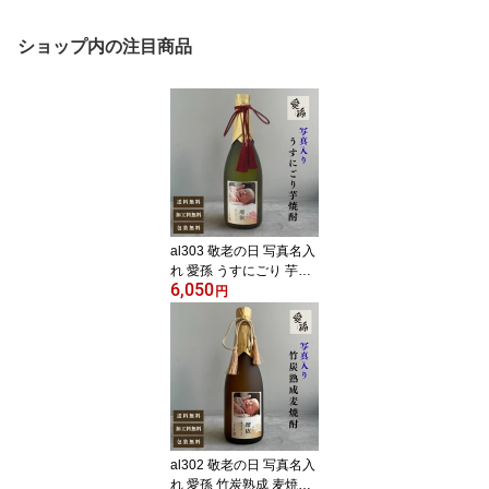
ショップ内の注目商品
al303 敬老の日 写真名入
れ 愛孫 うすにごり 芋焼
6,050
酎 25° 佐賀県産 720ml
円
桐箱入り (出産内祝 内祝
お祝い 孫 おじいちゃん
おばあちゃん 入園入学)
al302 敬老の日 写真名入
れ 愛孫 竹炭熟成 麦焼酎