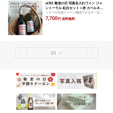
al301 敬老の日 写真名入れワイン ジャ
ントーラル 紅白セット＜赤 カベルネソ
＼ラベル完成イメージ確認できます／記念
ーヴィニヨン ミディアムボディ＞＜白
に残せる 写真入りラベルではじめましての
7,700
シャルドネ やや辛口＞750ml 各1本 (出
送料無料
円
ごあいさつ 【のし 命名札 出産報告カー
産内祝 内祝 お祝い プレゼント)
ド】【包装無料】【加工料無料】【送料無
料】
1/1