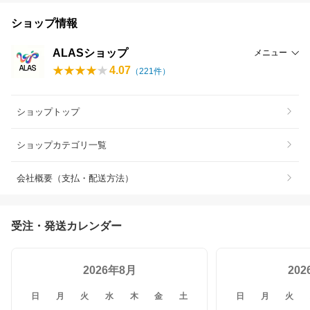
ショップ情報
ALASショップ
メニュー
4.07
（
221
件）
ショップトップ
ショップカテゴリ一覧
会社概要（支払・配送方法）
受注・発送カレンダー
2026年8月
20
日
月
火
水
木
金
土
日
月
火