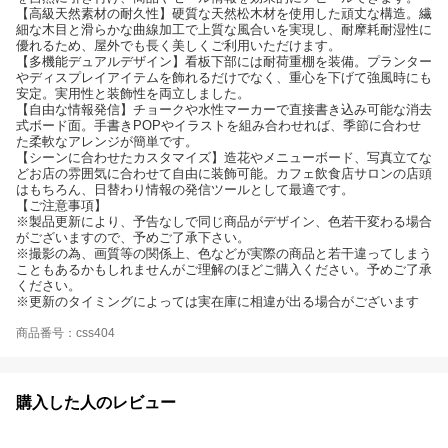
【高級天然素材の耐久性】硬質な天然松木材を使用した頑丈な構造。繊
細な木目と滑らかな曲線加工で上質な風合いを実現し、耐摩耗耐湿性に
優れるため、屋外でも長く美しくご利用いただけます。
【多機能デュアルデザイン】看板下部には耐荷重棚を装備。プランター
やディスプレイアイテムを飾れるだけでなく、重心を下げて強風時にも
安定。実用性と装飾性を両立しました。
【自由な情報発信】チョークや水性マーカーで直接書き込み可能な消去
式ボード面。手書きPOPやイラストを組み合わせれば、季節に合わせ
た柔軟なアレンジが簡単です。
【シーンに合わせたカスタマイズ】造花やメニューボード、写真立てな
どお店の雰囲気に合わせて自由に装飾可能。カフェ飲食店サロンの店頭
はもちろん、日替わり情報の発信ツールとして最適です。
【ご注意事項】
※製品更新により、予告なしで同じ商品がデザイン、色若干変わる場合
がございますので、予めご了承下さい。
※撮影の為、画質等の関係上、色などが実際の商品と若干違ってしまう
こともあるかもしれませんがご理解のほどご購入ください。予めご了承
ください。
※更新のタイミングによっては実在庫に相違が出る場合がございます
商品番号：css404
購入した人のレビュー