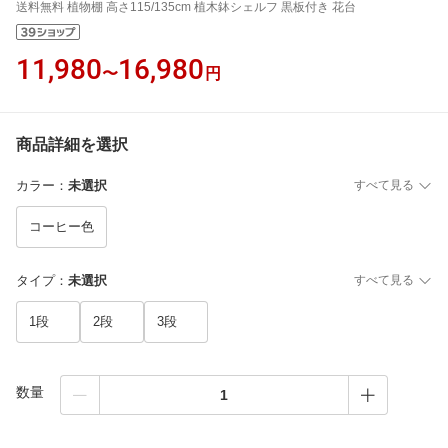
送料無料 植物棚 高さ115/135cm 植木鉢シェルフ 黒板付き 花台
11,980
16,980
〜
円
商品詳細を選択
カラー
：
未選択
すべて見る
コーヒー色
タイプ
：
未選択
すべて見る
1段
2段
3段
数量