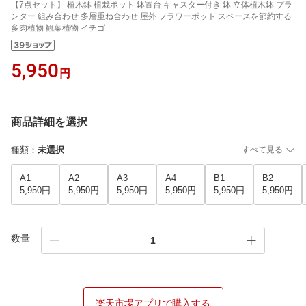
【7点セット】 植木鉢 植栽ポット 鉢置台 キャスター付き 鉢 立体植木鉢 プラ
ンター 組み合わせ 多層重ね合わせ 屋外 フラワーポット スペースを節約する
多肉植物 観葉植物 イチゴ
5,950
円
商品詳細を選択
種類
：
未選択
すべて見る
A1
A2
A3
A4
B1
B2
5,950円
5,950円
5,950円
5,950円
5,950円
5,950円
数量
楽天市場アプリで購入する