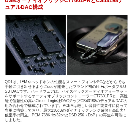
USBオーディオブリッジCT7601PRとCS43198デ
ュアルDAC構成
QD1は、IEMやヘッドホンの性能をスマートフォンやPCなどからでも
手軽に引き出せるようにqdcが開発したブランド初のHi-FiポータブルU
SB DACです。ハードウェアは、ハイスペックオーディオフォーマット
をサポートするオーディオブリッジコントローラーCT7601PRと、高性
能で信頼性の高いCiruss Logic社DACチップCS43198のデュアルDACの
組み合わせで構成されています。PCBAは厳しい音質性能要件に従って
専用に構築しており、最大130dBのダイナミックレンジ確保と高出力/
低歪率の両立、PCM 768KHz/32bitとDSD 256（DoP）の再生を可能に
しました。