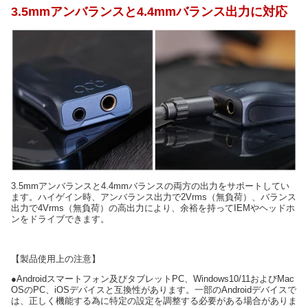
3.5mmアンバランスと4.4mmバランス出力に対応
3.5mmアンバランスと4.4mmバランスの両方の出力をサポートしてい
ます。ハイゲイン時、アンバランス出力で2Vrms（無負荷）、バランス
出力で4Vrms（無負荷）の高出力により、余裕を持ってIEMやヘッドホ
ンをドライブできます。
【製品使用上の注意】
●Androidスマートフォン及びタブレットPC、Windows10/11およびMac
OSのPC、iOSデバイスと互換性があります。一部のAndroidデバイスで
は、正しく機能する為に特定の設定を調整する必要がある場合がありま