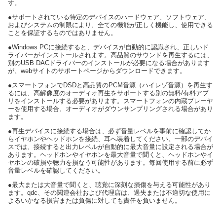
す。
●サポートされている特定のデバイスのハードウェア、ソフトウェア、
およびシステムの制限により、全ての機能が正しく機能し、使用できる
ことを保証するものではありません。
●Windows PCに接続すると、デバイスが自動的に認識され、正しいド
ライバーがインストールされます。高品質のサウンドを再生するには、
別のUSB DACドライバーのインストールが必要になる場合があります
が、webサイトのサポートページからダウンロードできます。
●スマートフォンでDSDと高品質のPCM音源（ハイレゾ音源）を再生す
るには、高解像度のオーディオ再生をサポートする別の無料/有料アプ
リをインストールする必要があります。スマートフォンの内蔵プレーヤ
ーを使用する場合、オーディオがダウンサンプリングされる場合があり
ます。
●再生デバイスに接続する場合は、必ず音量レベルを事前に確認してか
らイヤホンやヘッドホンを接続、耳へ装着してください。一部のデバイ
スでは、接続すると出力レベルが自動的に最大音量に設定される場合が
あります。ヘッドホンやイヤホンを最大音量で聞くと、ヘッドホンやイ
ヤホンの破損や聴力を損なう可能性があります。毎回使用する前に必ず
音量レベルを確認してください。
●最大または大音量で聞くと、聴覚に深刻な損傷を与える可能性があり
ます。qdc、その関連会社および代理店は、過失または不適切な使用に
よるいかなる損害または負傷に対しても責任を負いません。