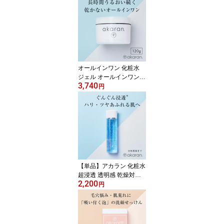
オールインワン 化粧水
ジェル オールインワンジ
3,740
ェル シミ シワ エイジン
円
グ スキンケア ハリ コラ
ーゲン セラミド ビタミ
ンC誘導体 無添加 保湿
乳液 美容液 敏感肌 乾燥
肌 送料無料 akaran アカ
ラン｜エッセンシャルウ
ォータージェル 120g
【単品】アカラン 化粧水
超浸透 透明感 乾燥対策
2,200
無添加 低刺激 akaran モ
円
イスチャーローション15
0ml大好評