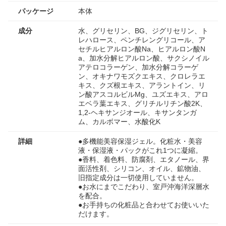
パッケージ
本体
成分
水、グリセリン、BG、ジグリセリン、ト
レハロース、ペンチレングリコール、ア
セチルヒアルロン酸Na、ヒアルロン酸N
a、加水分解ヒアルロン酸、サクシノイル
アテロコラーゲン、加水分解コラーゲ
ン、オキナワモズクエキス、クロレラエ
キス、クズ根エキス、アラントイン、リ
ン酸アスコルビルMg、ユズエキス、アロ
エベラ葉エキス、グリチルリチン酸2K、
1,2-ヘキサンジオール、キサンタンガ
ム、カルボマー、水酸化K
詳細
●多機能美容保湿ジェル。化粧水・美容
液・保湿液・パックがこれ1つに凝縮。
●香料、着色料、防腐剤、エタノール、界
面活性剤、シリコン、オイル、鉱物油、
旧指定成分は一切使用していません。
●お水にまでこだわり、室戸沖海洋深層水
を配合。
●お手持ちの化粧品と合わせてお使いいた
だけます。