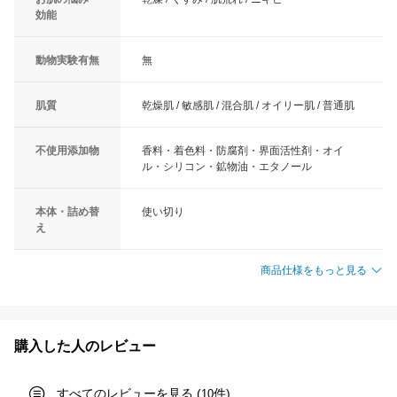
効能
動物実験有無
無
肌質
乾燥肌 / 敏感肌 / 混合肌 / オイリー肌 / 普通肌
不使用添加物
香料・着色料・防腐剤・界面活性剤・オイ
ル・シリコン・鉱物油・エタノール
本体・詰め替
使い切り
え
商品仕様をもっと見る
購入した人のレビュー
すべてのレビューを見る (
件)
10