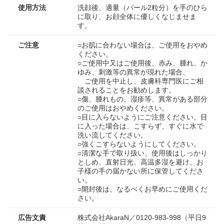
使用方法
洗顔後、適量（パール2粒分）を手のひら
に取り、お顔全体に優しくなじませま
す。
ご注意
○お肌に合わない場合は、ご使用をおやめ
ください。
○ご使用中又はご使用後、赤み、腫れ、か
ゆみ、刺激等の異常が現れた場合、
ご使用を中止し、皮膚科専門医にご相
談されることをお勧めします。
○傷、腫れもの、湿疹等、異常がある部分
のご使用はおやめください。
○目に入らないようにご注意ください。目
に入った場合は、こすらず、すぐに水で
洗い流してください。
○強くこすらないようにしてください。
○清潔な手で取り扱い、使用後はしっかり
としめ、直射日光、高温多湿を避け、お
子様の手の届かない所に保管してくださ
い。
○開封後は、なるべくお早めにご使用くだ
さい。
広告文責
株式会社AkaraN／0120-983-998（平日9