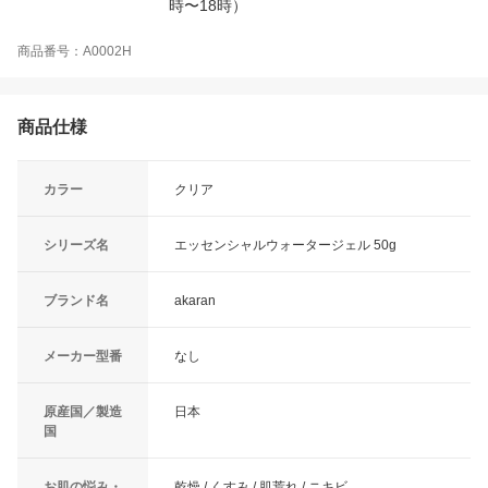
時〜18時）
商品番号：A0002H
商品仕様
カラー
クリア
シリーズ名
エッセンシャルウォータージェル 50g
ブランド名
akaran
メーカー型番
なし
原産国／製造
日本
国
お肌の悩み・
乾燥 / くすみ / 肌荒れ / ニキビ